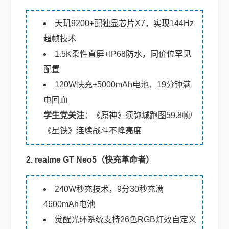
天玑9200+配独显芯片X7，实现144Hz
超帧技术
1.5K柔性直屏+IP68防水，同价位罕见
配置
120W快充+5000mAh电池，19分钟满
电回血
学生党关注
：《原神》须弥城跑图59.8帧/
《星铁》连续战斗不降亮度
2. realme GT Neo5（快充革命者）
240W秒充技术，9分30秒充满
4600mAh电池
觉醒光环系统支持26色RGB灯效自定义