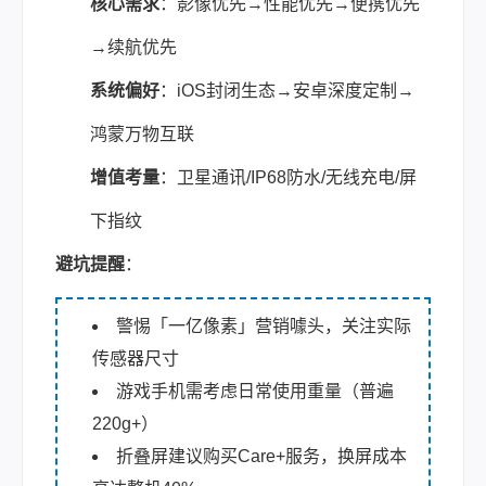
核心需求
：影像优先→性能优先→便携优先
→续航优先
系统偏好
：iOS封闭生态→安卓深度定制→
鸿蒙万物互联
增值考量
：卫星通讯/IP68防水/无线充电/屏
下指纹
避坑提醒
：
警惕「一亿像素」营销噱头，关注实际
传感器尺寸
游戏手机需考虑日常使用重量（普遍
220g+）
折叠屏建议购买Care+服务，换屏成本