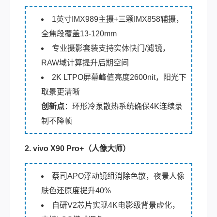
1英寸IMX989主摄+三颗IMX858辅摄，
全焦段覆盖13-120mm
专业摄影套装支持实体快门/滤镜，
RAW域计算提升后期空间
2K LTPO屏幕峰值亮度2600nit，阳光下
取景更清晰
创新点
：环形冷泵散热系统确保4K连续录
制不降帧
2. vivo X90 Pro+（人像大师）
蔡司APO浮动镜组消除色散，夜景人像
肤色还原度提升40%
自研V2芯片实现4K电影级背景虚化，