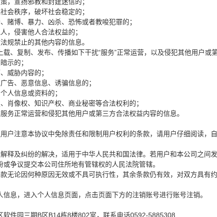
教政策，宣扬邪教和封建迷信的；
扰乱社会秩序，破坏社会稳定的；
色情、赌博、暴力、凶杀、恐怖或者教唆犯罪的；
谤他人，侵害他人合法权益的；
行政法规禁止的其他内容的信息。
上载、复制、发布、传播如下干扰“服务”正常运营，以及侵犯其他用户或
性暗示的；
恐吓、威胁内容的；
垃圾广告、恶意信息、诱骗信息的；
私、个人信息或资料的；
誉权、肖像权、知识产权、商业秘密等合法权利的；
扰本服务正常运营和侵犯其他用户或第三方合法权益内容的信息。
醒用户注意本协议中免除责任和限制用户权利的条款，请用户仔细阅读，
、解释及纠纷的解决，适用于中华人民共和国法律。若用户和本公司之间
纷或争议提交本公司住所地有管辖权的人民法院管辖。
条款无论因何种原因无效或不具可执行性，其余条款仍有效，对双方具有
人信息，进入个人信息页面，点击页面下方的注销账号进行账号注销。
件园三期B区B14栋8楼802室，联系电话0592-5885308