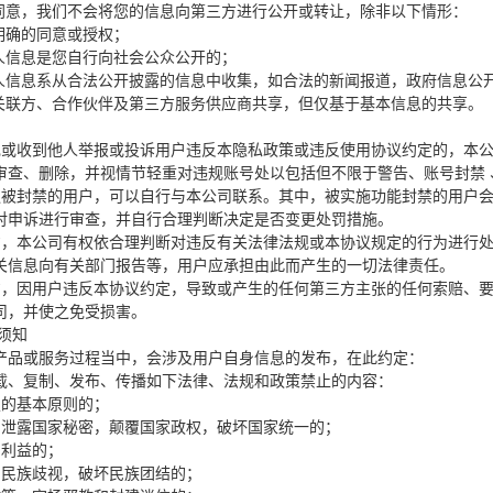
先同意，我们不会将您的信息向第三方进行公开或转让，除非以下情形：
明确的同意或授权；
个人信息是您自行向社会公众公开的；
个人信息系从合法公开披露的信息中收集，如合法的新闻报道，政府信息公
的关联方、合作伙伴及第三方服务供应商共享，但仅基于基本信息的共享。
现或收到他人举报或投诉用户违反本隐私政策或违反使用协议约定的，本
审查、删除，并视情节轻重对违规账号处以包括但不限于警告、账号封禁 
议被封禁的用户，可以自行与本公司联系。其中，被实施功能封禁的用户
对申诉进行审查，并自行合理判断决定是否变更处罚措施。
意，本公司有权依合理判断对违反有关法律法规或本协议规定的行为进行
关信息向有关部门报告等，用户应承担由此而产生的一切法律责任。
意，因用户违反本协议约定，导致或产生的任何第三方主张的任何索赔、
司，并使之免受损害。
须知
产品或服务过程当中，会涉及用户自身信息的发布，在此约定：
载、复制、发布、传播如下法律、法规和政策禁止的内容：
确定的基本原则的；
全，泄露国家秘密，颠覆国家政权，破坏国家统一的；
和利益的；
恨、民族歧视，破坏民族团结的；