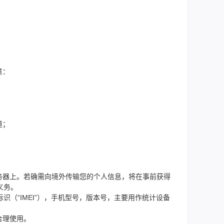
意：
道；
务器上。若确需向境外传输您的个人信息，将在事前获得
义务。
（“IMEI”），手机型号，版本号，主要用作统计设备
合理使用。