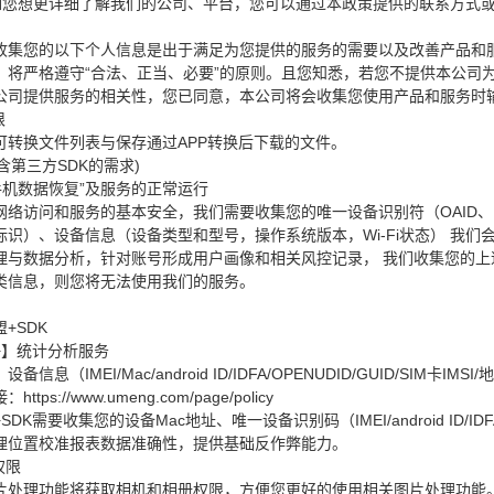
308；如您想更详细了解我们的公司、平台，您可以通过本政策提供的联系方
收集您的以下个人信息是出于满足为您提供的服务的需要以及改善产品和
，将严格遵守“合法、正当、必要”的原则。且您知悉，若您不提供本公司
公司提供服务的相关性，您已同意，本公司将会收集您使用产品和服务时
限
可转换文件列表与保存通过APP转换后下载的文件。
含第三方SDK的需求)
师手机数据恢复”及服务的正常运行
访问和服务的基本安全，我们需要收集您的唯一设备识别符（OAID、MAC地址、IP
标识）、设备信息（设备类型和型号，操作系统版本，Wi-Fi状态） 我
理与数据分析，针对账号形成用户画像和相关风控记录， 我们收集您的
类信息，则您将无法使用我们的服务。
+SDK
+】统计分析服务
息（IMEI/Mac/android ID/IDFA/OPENUDID/GUID/SIM卡IMS
ps://www.umeng.com/page/policy
K需要收集您的设备Mac地址、唯一设备识别码（IMEI/android ID/IDFA/
理位置校准报表数据准确性，提供基础反作弊能力。
权限
片处理功能将获取相机和相册权限，方便您更好的使用相关图片处理功能