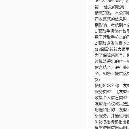
0592-5885
第一 信息的收集
请您知悉，本公司
司收集您的信息时
到影响。考虑到本
1 获取手机储存权
用于读取手机上的
2 获取设备信息(包
(1)保障“转转大
为了保障您账号、网络
过算法得出的唯一
信息结合，进行处
全，如您不提供这
(2)
使用SDK名称：友盟
服务类型：【友盟
收集个人信息类型：设备信
友盟隐私权政策链接：htt
用途和目的：友盟+SD
析服务，并通过地
3 获取相机和相册
当您使用应用内图