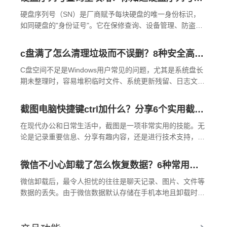
硬盘序列号（SN）是厂商赋予每块硬盘的唯一身份标识，
如同硬盘的"身份证号"。它在保修查询、设备管理、防盗追
踪等场景中至关重要。那么硬盘序列号怎么查呢？以下是不
同系统下查询硬盘序列号的常用方法。
c盘满了怎么清理垃圾而不误删？8种安全高效的方法详解+误删恢复指南！
C盘空间不足是Windows用户常见的问题，尤其是系统盘长
期未整理时，容易堆积临时文件、系统更新残留、日志文件
等垃圾数据。如果盲目删除，可能误删系统关键文件或个人
数据。那么c盘满了怎么清理垃圾而不误删呢？以下是针对C
截图电脑快捷键ctrl加什么？分享6个实用截图方法！
盘空间不足的安全清理指南，涵盖8种亲测有效的方法，严
格规避系统文件误删风险，并附带长效管理策略。
在现代办公和日常生活中，截图是一项非常实用的技能。无
论是记录重要信息、分享有趣内容，还是进行技术支持，截
图都能帮助我们快速有效地传达信息。Windows系统提供了
多种截图的方法，其中结合Ctrl键的快捷组合尤其受到用户
微信不小心卸载了怎么恢复数据？6种常用方法详解！
的喜爱，因为它们既快速又方便。那么截图电脑快捷键ctrl
加什么呢？本文将详细介绍六个常用的Ctrl组合键截图方
微信卸载后，最令人担忧的往往是聊天记录、图片、文件等
法。
数据的丢失。由于微信数据默认存储在手机本地且卸载时可
能被清除，恢复难度较大。但只要操作及时且有一定备份习
惯，仍有希望找回数据。那么微信不小心卸载了怎么恢复数
据呢？本文将介绍分安卓和iOS系统介绍常用恢复方法，并