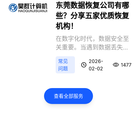
文精选东莞五家技术实力
东莞数据恢复公司有哪
强、用户评价优的数据恢复
些？分享五家优质恢复
服务商，覆盖个人紧急救援
机构！
与企业级灾备需求，助您高
效找回重要数据。
在数字化时代，数据安全至
关重要。当遇到数据丢失
时，选择一家专业可靠的数
常见
2026-
据恢复机构尤为重要。那么
1477
问题
02-02
东莞数据恢复公司有哪些
呢？以下是五家在东莞地区
广受好评的数据恢复机构，
查看全部服务
助您高效找回重要数据。