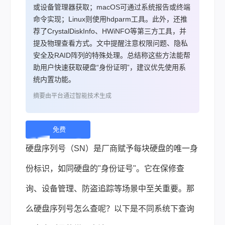
或设备管理器获取；macOS可通过系统报告或终端
命令实现；Linux则使用hdparm工具。此外，还推
荐了CrystalDiskInfo、HWiNFO等第三方工具，并
提及物理查看方式。文中提醒注意权限问题、隐私
安全及RAID阵列的特殊处理。总结称这些方法能帮
助用户快速获取硬盘“身份证明”，建议优先使用系
统内置功能。
摘要由平台通过智能技术生成
免费
下
硬盘序列号（SN）是厂商赋予每块硬盘的唯一身
载 |
份标识，如同硬盘的"身份证号"。它在保修查
询、设备管理、防盗追踪等场景中至关重要。那
么硬盘序列号怎么查呢？以下是不同系统下查询