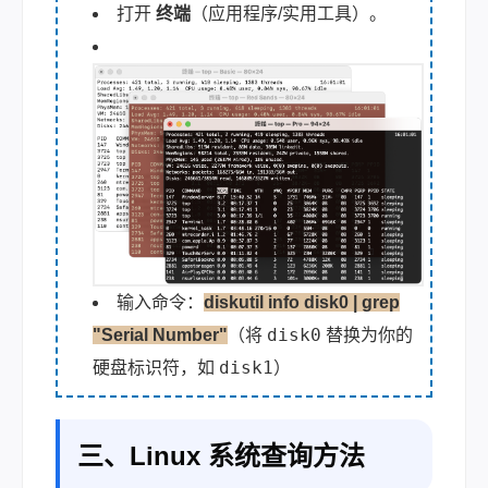
打开
终端
（应用程序/实用工具）。
输入命令：
diskutil info disk0 | grep
disk0
"Serial Number"
（将
替换为你的
disk1
硬盘标识符，如
）
三、Linux 系统查询方法