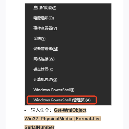
输入命令：
Get-WmiObject
Win32_PhysicalMedia | Format-List
SerialNumber