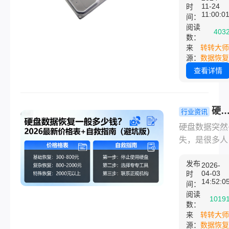
11-24
时
言而喻。然而
11:00:0
间：
由于各种原因
阅读
403
如误操作、硬
数：
来
转转大师
故障、病毒攻
源：
数据恢复
等，数据丢失
查看详情
情况时有发生
当面临数据丢
时，用户往往
硬
行业资讯
要考虑数据恢
数据恢复一
的费用。那么
硬盘数据突然
多少钱？202
盘数据恢复一
失，是很多人
最新价格表 
多少钱呢？本
会遇到的棘手
自救指南（
发布
将详细介绍硬
题。无论是误
2026-
04-03
时
坑版）！
数据恢复的费
文件、硬盘格
14:52:0
间：
及其影响因素
化，还是硬盘
阅读
1019
帮助用户更好
坏、异响无法
数：
来
转转大师
理解和应对这
别，最关心的
源：
数据恢复
问题。