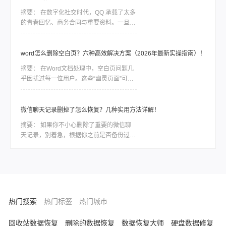
问题。
摘要：
在数字化社交时代，QQ 承载了太多
的青春回忆、商务合同与重要资料。一旦误
删聊天记录，由于 QQ 数据的加密特性，恢
复工作往往是一场与时间的赛跑。删除并不
等同于永久抹除。在数据底层，删除指令通
word怎么删除空白页？六种高效解决方案（2026年最新实操指南）！
常只是将该块空间标记为“可占用”，只要新
摘要：
在Word文档处理中，空白页问题几
数据尚未覆盖该区域，通过合理的方法依然
乎困扰过每一位用户。这些“幽灵页面”可能
有很大几率找回。
由分页符残留、段落格式异常、表格溢出或
页面设置错误导致。那么word怎么删除空
白页呢？本文结合最新Office版本特性，整
微信聊天记录删掉了怎么恢复？几种实用方法详解！
理六种经过验证的解决方案，助你精准清除
摘要：
如果你不小心删除了重要的微信聊
冗余页面。
天记录，别着急，根据你之前是否备份过、
删除时间长短、以及你使用的设备类型，有
不同层次的方法可以尝试恢复。那么微信聊
天记录删掉了怎么恢复呢？下面我按照恢复
概率从高到低，结合具体操作步骤，整理出
一套系统、实用的方案。
热门搜索
热门标签
热门城市
回收站数据恢复
删除的数据恢复
数据恢复大师
硬盘数据修复