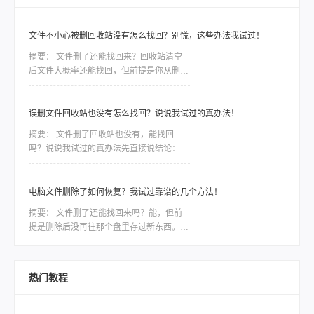
文件不小心被删回收站没有怎么找回？别慌，这些办法我试过！
摘要：
文件删了还能找回来？回收站清空
后文件大概率还能找回，但前提是你从删除
之后到发现之前，没再往那个盘里存过新东
西。因为删除只是把文件标记成“可覆盖”，
真实数据还在磁盘上待着。这个前提比用什
误删文件回收站也没有怎么找回？说说我试过的真办法！
么方法都关键——只要被新数据盖住了，神
摘要：
文件删了回收站也没有，能找回
仙软件也救不回来。前阵子同事小李给客户
吗？说说我试过的真办法先直接说结论：能
做方案，晚上赶工误把存了三天素材的文件
找回，但前提是你清空回收站之后没再往那
夹删了，回收站也顺手清空。他给我打电话
个盘里存过东西。 这一步直接决定数据是
时声音都变了，第一
否被“覆盖”，比用什么软件都关键——因为
电脑文件删除了如何恢复？我试过靠谱的几个方法！
删除只是把文件的“门牌号”撕了，数据本身
摘要：
文件删了还能找回来吗？能，但前
还躺在硬盘里；但只要新数据住了进去，原
提是删除后没再往那个盘里存过新东西。电
文件就被物理抹掉，神仙也难救。一段糟心
脑文件删除了如何恢复，核心就一句话：文
的真实经历上周我表哥干了一件事，差点把
件还在磁盘上，只是系统把这块空间标记成
自己电脑拍烂。他在整理旧照片，想删掉一
“可覆盖”了。一旦你继续写入新数据，才会
堆模糊的重复图，结果
热门教程
真把原来的文件盖掉。盖掉的部分，用什么
软件都救不回来。所以，发现误删之后，第
一件事是“停手”，不是找软件。