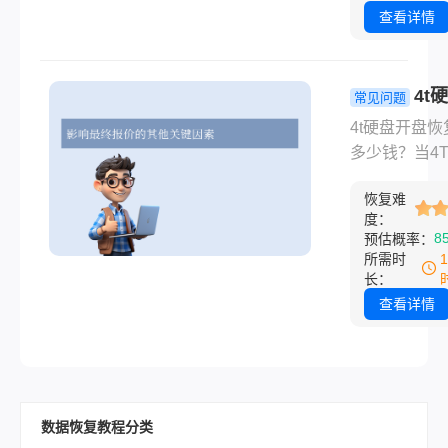
题莫过于：硬
查看详情
数据恢复一般
少钱？ 本文
合 2026 年最
4t
常见问题
市场行情，详
盘恢复数据
拆解不同故障
4t硬盘开盘
钱？这份透
型的真实报价
多少钱？当4T
价单帮你避
影响价格的核
盘出现物理故
恢复难
因素，并推荐
（如异响、不
度：
性价比自救软
别、磁头损坏
8
预估概率：
件，帮你少花
且无法通过软
所需时
枉钱、高效找
复时，通常需
长：
数据。
行“开盘恢复”
查看详情
在无尘环境中
硬盘盘腔，更
配配件并提取
的专业操作。
数据恢复教程分类
主要由故障类