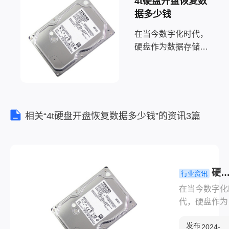
4t硬盘开盘恢复数
据多少钱
在当今数字化时代，
硬盘作为数据存储的
主要工具，其重要性
不言而喻。然而，由
于各种原因，如误操
作、硬件故障、病毒
攻击等，数据丢失的
相关“4t硬盘开盘恢复数据多少钱”的资讯3篇
情况时有发生。当面
临数据丢失时，用户
往往需要考虑数据恢
复的费用。那么硬盘
硬
行业资讯
数
数据恢复一
在当今数字化
多少钱？来
代，硬盘作为
看这参考报
据存储的主要
及恢复方法
发布
具，其重要性
2024-