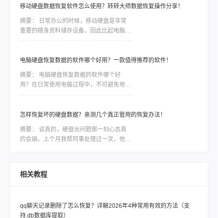
移动硬盘数据恢复软件怎么使用？转转大师数据恢复操作分享！
摘要：
日常办公的时候，移动硬盘是非常
重要的随身资料储存设备，因此比起电脑本
地的硬盘，移动硬盘更加容易出现数据丢
失、误删等情况。一些重要的数据如果没有
备份，那么造成的损失将是难以估量的，因
电脑硬盘恢复数据的软件哪个好用？一款值得推荐的软件！
此市场对移动硬盘数据恢复软件的需求是非
摘要：
电脑硬盘恢复数据的软件哪个好
常大，今天我们就针对转转数据恢复大师数
用？在日常使用电脑过程中，不可避免地会
据恢复这款软件，讲讲如何利用工具恢复丢
遇到电脑硬盘数据丢失或损坏的情况。无论
失的数据。
是因为误操作、磁盘故障还是病毒攻击，我
们都面临着一种紧迫感，需要尽快找到一款
怎样恢复坏的硬盘数据？亲测几个真正管用的恢复办法！
稳定可靠的软件来恢复我们的宝贵数据。然
摘要：
说真的，硬盘出问题那一刻心态真
而，市面上各种各样的电脑硬盘恢复软件让
的会崩。上个月我帮同事处理过一次，他那
人眼花缭乱，我们应该如何选择呢？本文将
个用了三年的移动硬盘突然不认盘了，里面
会为大家详细介绍一款备受好评的电脑硬盘
全是项目资料，急得他在工位上直拍桌子。
恢复数据软件，帮助大家解决这一难题。
当时我也是满头问号：怎样恢复坏的硬盘数
相关教程
据？后来折腾了大半天才把东西捞回来大部
分。如果你现在也正在为硬盘出问题发愁，
先别慌，这篇会按从简单到复杂、从免费到
qq聊天记录删除了怎么恢复？详解2026年4种常用有效的方法（支
付费的顺序，把我试过靠谱的几个方法都告
持.db数据库提取）
诉你，重点解决怎样恢复坏的硬盘数据这个