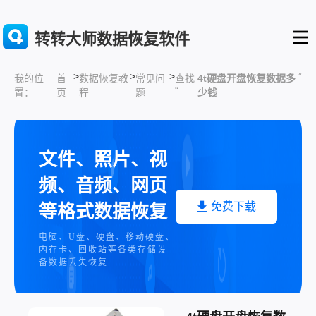
转转大师数据恢复软件
>
>
>
”
首
数据恢复教
常见问
查找
4t硬盘开盘恢复数据多
我的位
“
页
程
题
少钱
置：
文件、照片、视
频、音频、网页
免费下载
等格式数据恢复
电脑、U盘、硬盘、移动硬盘、
内存卡、回收站等各类存储设
备数据丢失恢复