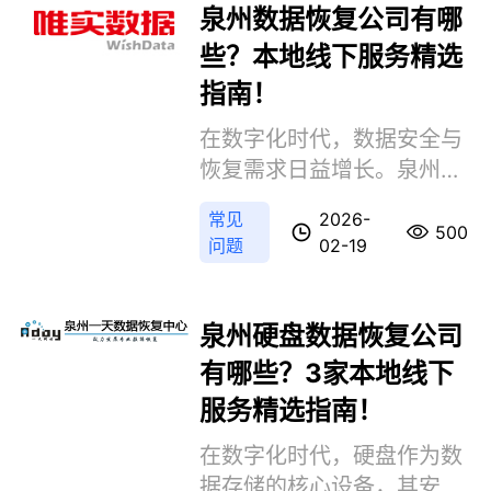
识库信息及本地搜索结果，
泉州数据恢复公司有哪
以下是泉州地区四家值得信
些？本地线下服务精选
赖的数据恢复机构，涵盖技
指南！
术实力、服务范围及用户口
碑，助您快速找到可靠解决
在数字化时代，数据安全与
方案。
恢复需求日益增长。泉州作
为福建省经济重镇，拥有多
常见
2026-
家专业数据恢复机构。那么
500
问题
02-19
泉州数据恢复公司有哪些​
呢？本文精选三家本地线下
服务机构，均具备官网可
泉州硬盘数据恢复公司
查、实体办公、技术实力强
有哪些？3家本地线下
等特点，供用户参考。
服务精选指南！
在数字化时代，硬盘作为数
据存储的核心设备，其安全