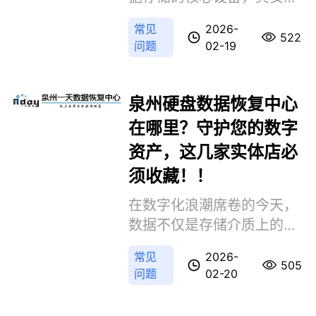
性至关重要。然而，物理损
常见
2026-
坏、逻辑故障或人为误操作
522
问题
02-19
常导致数据丢失，专业数据
恢复服务成为关键需求。那
么泉州硬盘数据恢复公司有
泉州硬盘数据恢复中心
哪些​呢？本文精选泉州本地
在哪里？守护您的数字
三家具备技术实力、实体办
资产，这几家实体店必
公且官网可查的专业机构，
须收藏！！
为用户提供可靠的数据恢复
解决方案
在数字化浪潮席卷的今天，
数据不仅是存储介质上的磁
信号，更是企业的命脉与个
常见
2026-
人的记忆宝藏。当硬盘发出
505
问题
02-20
异响、文件莫名丢失、或者
遭遇勒索病毒加密时，那种