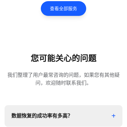
窒息感足以让任何人心跳加
查看全部服务
速。然而，网络上充斥着大
量“免费软件”和“远程中
介”，不仅恢复成功率低，更
存在严重的隐私泄露风险。
在泉州，真正的数据恢复高
手往往隐藏在那些拥有顶级
您可能关心的问题
物理设备、具备无尘实验室
且敢承诺“不成功不收费”的
专业实体机构中。那么泉州
我们整理了用户最常咨询的问题，如果您有其他疑
硬盘数据恢复中心在哪里​
问，欢迎随时联系我们。
呢？
数据恢复的成功率有多高？