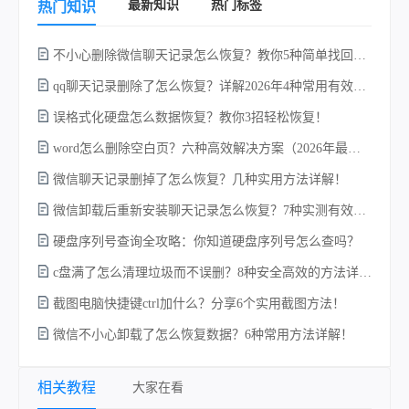
最新知识
热门标签
热门知识
不小心删除微信聊天记录怎么恢复？教你5种简单找回的方法！
qq聊天记录删除了怎么恢复？详解2026年4种常用有效的方法（支持.db数据库提取）
w
误格式化硬盘怎么数据恢复？教你3招轻松恢复！
word怎么删除空白页？六种高效解决方案（2026年最新实操指南）！
微信聊天记录删掉了怎么恢复？几种实用方法详解！
微信卸载后重新安装聊天记录怎么恢复？7种实测有效的恢复方案详解！
硬盘序列号查询全攻略：你知道硬盘序列号怎么查吗？
c盘满了怎么清理垃圾而不误删？8种安全高效的方法详解+误删恢复指南！
电
截图电脑快捷键ctrl加什么？分享6个实用截图方法！
微信不小心卸载了怎么恢复数据？6种常用方法详解！
相关教程
大家在看