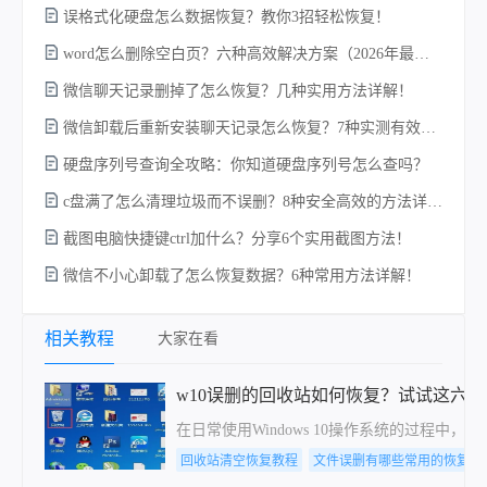
误格式化硬盘怎么数据恢复？教你3招轻松恢复！
电
word怎么删除空白页？六种高效解决方案（2026年最新实操指南）！
微信聊天记录删掉了怎么恢复？几种实用方法详解！
微信卸载后重新安装聊天记录怎么恢复？7种实测有效的恢复方案详解！
硬
硬盘序列号查询全攻略：你知道硬盘序列号怎么查吗？
c盘满了怎么清理垃圾而不误删？8种安全高效的方法详解+误删恢复指南！
截图电脑快捷键ctrl加什么？分享6个实用截图方法！
微信不小心卸载了怎么恢复数据？6种常用方法详解！
回
相关教程
大家在看
w10误删的回收站如何恢复？试试这六
在日常使用Windows 10操作系统的过
回收站清空恢复教程
文件误删有哪些常用的恢复方