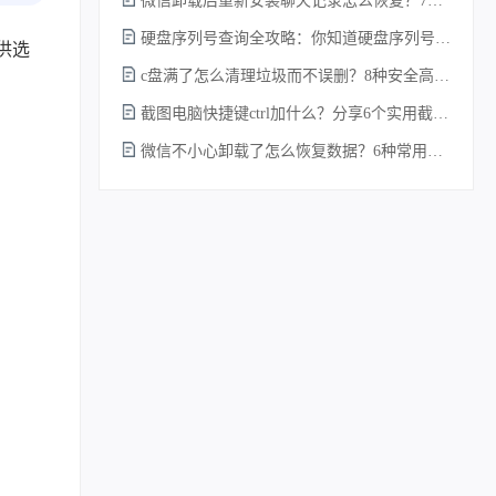
微信卸载后重新安装聊天记录怎么恢复？7种实测有效的恢复方案详解！
硬盘序列号查询全攻略：你知道硬盘序列号怎么查吗？
供选
c盘满了怎么清理垃圾而不误删？8种安全高效的方法详解+误删恢复指南！
截图电脑快捷键ctrl加什么？分享6个实用截图方法！
微信不小心卸载了怎么恢复数据？6种常用方法详解！