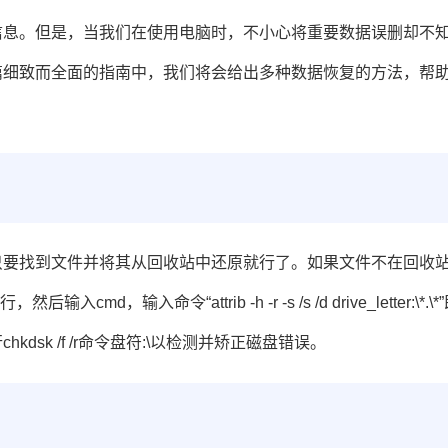
信息。但是，当我们在使用电脑时，不小心将重要数据误删却不
篇细致而全面的指南中，我们将会给出多种
数据恢复
的方法，帮
只要找到文件并将其从回收站中还原就行了。如果文件不在回收
入命令“attrib -h -r -s /s /d drive_letter:\*.\*
sk /f /r命令盘符:\以检测并矫正磁盘错误。