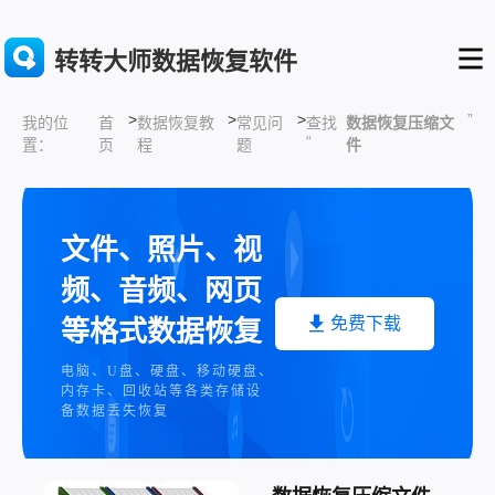
转转大师数据恢复软件
>
>
>
”
首
数据恢复教
常见问
查找
数据恢复压缩文
我的位
“
页
程
题
件
置：
文件、照片、视
频、音频、网页
免费下载
等格式数据恢复
电脑、U盘、硬盘、移动硬盘、
内存卡、回收站等各类存储设
备数据丢失恢复