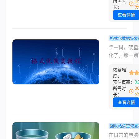
1
所需时
么桌面的压缩
况时，许多人
分
长：
被删除了怎么
会感到无助和
查看详情
呢？本文将为
虑。但请放心
细介绍这些恢
多数情况下，
法。
除的文件仍然
格式化数据恢复
会被恢复。那
硬盘格式化
手一抖，硬盘
动硬盘中已删
恢复数据吗
化了。那一瞬
文件怎么恢复
享一些实用
子里只剩一个
本文将为您介
法！
恢复难
题：硬盘格式
度：
些恢复移动硬
能恢复数据吗
9
预估概率：
已删除文件的
案是——大概
3
所需时
方法。
能，但你得快
分
长：
多人误以为格
查看详情
等于"彻底删除
实不是。格式
是把文件索引
回收站清空恢复
了，真正的数
删除回收站
在日常的电脑