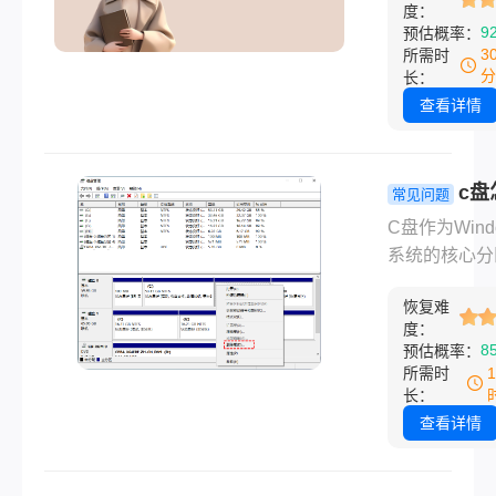
度：
么电脑硬盘怎
9
预估概率：
新分区呢？本
3
所需时
介绍 Window
分
长：
macOS 系
查看详情
用方法及注意
项，帮助用户
完成操作。
c盘
常见问题
扩容？六大
C盘作为Wind
方法详解与
系统的核心分
指南！
空间不足会导
恢复难
统卡顿、软件
度：
更新等问题。
8
预估概率：
理垃圾文件仍
所需时
缓解时，扩容
长：
必要选择。那
查看详情
怎么扩容呢？
结合多种场景