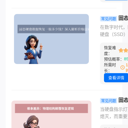
比，SSD因
原理复杂，数
复难度大、成
固
常见问题
高，价格往往
数据恢复一
在数字时代，
咋舌。那么固
少钱？深入
硬盘（SSD
盘数据恢复一
价格因素与
高速读写性能
少钱呢？本文
挑战!
恢复难
为电脑升级的
入剖析影响固
度：
配。但当硬盘
8
预估概率：
盘数据恢复价
罢工，重要文
所需时
关键因素，提
间消失时，那
长：
实的价格区间
慌感难以言喻
查看详情
考，并揭示行
时数据恢复便
在陷阱，助您
最后的救命稻
据危机面前做
然而，当你搜
固
常见问题
智决策。
“SSD数据恢
数据恢复难
当硬盘指示灯
时，可能被几
何大？深入
熄灭，而重要
上万的报价震
“电子失忆症
尚未备份时，
那么固态硬盘