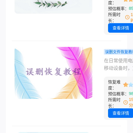
度挽回损失。
度：
么如何清理电
8
预估概率：
内存呢？本文
所需时
绍10种简单
长：
清理方法，帮
查看详情
快速释放C盘
优化系统性能
误删文件恢复教
件被误删了
在日常使用电
恢复？5种
移动设备时，
复方法及预
误删是许多人
南！
恢复难
遇到的棘手问
度：
无论是重要的
9
预估概率：
文档、珍贵照
1
所需时
还是其他数据
分
长：
旦丢失都可能
查看详情
重大损失。那
件被误删了怎