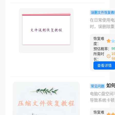
部分文件都能
功恢复。那么
误删文件恢复教
删除怎么找回
脑误删除的
在日常使用电
本文将提供详
怎么恢复？
时，误删除重
恢复步骤、工
用方法详解
件是许多人都
荐以及预防数
恢复难
到的棘手问题
失的实用技巧
度：
论是误按了
9
预估概率：
Shift+Dele
1
所需时
除，还是清空
分
长：
站后追悔莫及
查看详情
据丢失的焦虑
能让人手足无
那么电脑误删
如
常见问题
文件怎么恢复
电脑c盘内
电脑C盘空间
本文将介绍几
试这10个实
导致系统卡顿
用的文件恢复
法释放内存
序无法运行，
法，帮助你最
恢复难
影响日常使用