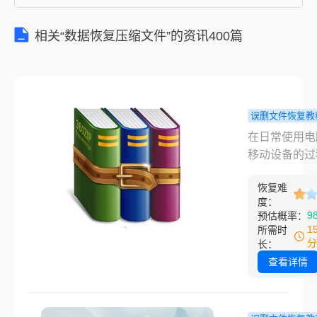
相关“数据恢复压缩文件”的资讯400篇
误删文件恢复教
误删的压缩
在日常使用电
如何快速恢
移动设备的过
四种方法找
中，我们经常
恢复难
到不小心误删
度：
要的压缩文件
9
预估概率：
况。这些误删
1
所需时
会导致我们丢
分
长：
贵的数据或者
查看详情
访问重要的文
然而，不要担
在本文中，我