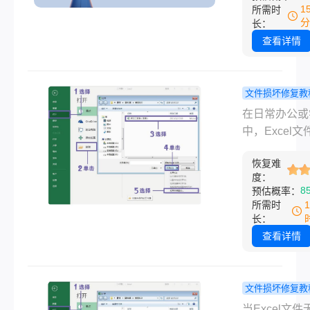
覆盖同名文件
1
所需时
软件自动更新
分
长：
了重要文档。
查看详情
未被新数据多
盖，仍有较高
恢复被替换前
文件损坏修复教
件。那么被替
excel文件
在日常办公或
文件怎么找回
么修复？一
中，Excel
本文针对普通
解常用方法
件崩溃、意外
的实用恢复方
恢复难
电、病毒感染
度：
涵盖免费工具
因导致损坏的
8
预估概率：
统功能及专业
时有发生。那
所需时
务，帮助快速
excel文件损
长：
丢失数据。
修复呢？本文
查看详情
了6种常用修
法，助您高效
文件损坏问题
文件损坏修复教
excel表格
​当Excel文