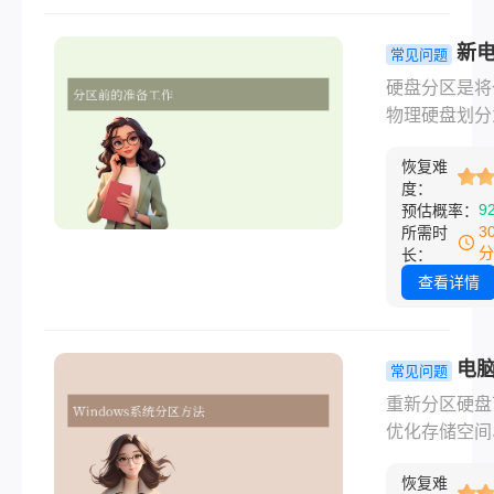
盘怎么分区呢
文将通过系统
新
常见问题
工具和第三方
何分区硬盘
硬盘分区是将
两种方式，详
同系统常见
物理硬盘划分
解Windows
详解！
个逻辑存储区
的硬盘分区方
恢复难
过程，合理分
度：
提升数据管理
9
预估概率：
率、便于系统
3
所需时
护，并降低数
分
长：
失风险。那么
查看详情
脑如何分区硬
呢？本文针对
Windows和m
电
常见问题
系统，介绍新
怎样重新分
重新分区硬盘
分区的常用方
不同系统常
优化存储空间
操作简单易懂
法指南！
升系统性能或
合新手用户。
恢复难
新的使用需求