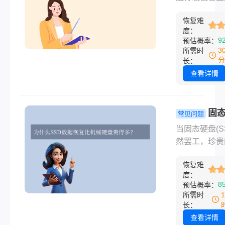
详解！
更新？别担心
恢复难
过重新分区，
度：
以安全地扩展
9
预估概率：
间。那么c盘
3
所需时
怎么重新分区
分
长：
以下是两种常
查看详情
相对安全的方
固
常见问题
数据恢复一
当固态硬盘(S
少钱？看懂
然罢工，珍贵
避免被坑！
据瞬间消失，
恢复难
很多人第一反
度：
是：数据恢复
8
预估概率：
多少钱？ 然
所需时
个问题没有简
长：
案。与机械硬
查看详情