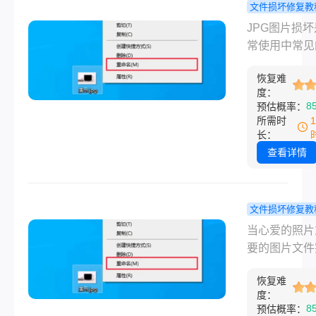
细介绍6种安
文件损坏修复教
方案，助你彻
jpg图片已
JPG图片损
别C盘“红盘焦
么修复？常
常使用中常见
法大全！
题，可能导致
恢复难
无法打开、显
度：
糊、出现马赛
8
预估概率：
完全空白。那么
所需时
图片已损坏怎
长：
复呢？以下是
查看详情
常用且实用的
方法，帮助您
恢复受损的J
文件损坏修复教
片。
片损坏怎么
当心爱的照片
复？这8种
要的图片文件
法了解一下
无法打开、显
恢复难
误、部分缺失
度：
示“文件已损坏
8
预估概率：