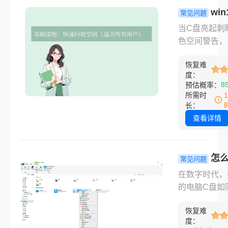
win
理c盘空间呢
常见问题
将提供一套无
盘满了怎么
当C盘亮起刺
装系统、安全
理？超详细
色空间警告，
的C盘清理方
清理指南！
运行卡顿如蜗
盖从新手到进
恢复难
安装新软件频
度：
全套技巧，助
错——这无疑
8
预估概率：
松释放30GB
个Windows 
所需时
间！
的噩梦。别急
长：
装系统！那么
查看详情
win10c盘满
清理呢？本文
供10大高效
怎
常见问题
略，从零风险
电脑c盘？1
在数字时代，
操作到深度优
效清理方法
的电脑C盘如
手把手教你精
解！
的心脏地带，
放宝贵空间，
恢复难
着操作系统、
重获新生。
度：
程序与日常缓