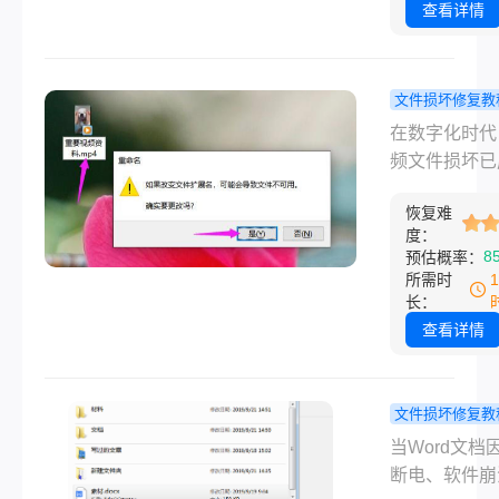
故障、病毒感
查看详情
文件格式错误
因，PPT文
会损坏，导致
文件损坏修复教
正常打开或内
频损坏了怎
在数字化时代
常。那么ppt
复？9类方
频文件损坏已
怎么修复呢？
贵影像“起
数据恢复领域
是针对PPT
生”！
恢复难
频问题。无论
坏的常用修复
度：
摄中途断电、
8
预估概率：
法，帮助您高
设备故障，还
所需时
复重要文件。
毒攻击导致的
长：
结构破坏，都
查看详情
让珍贵影像沦
法读取的数字
片”。那么视
文件损坏修复教
了怎么修复呢
word损坏
当Word文档
文整合9类主
么修复？7
断电、软件崩
方案，涵盖从