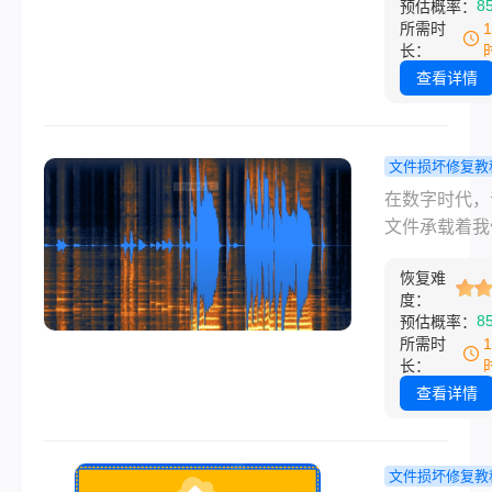
8
预估概率：
然而，这块宝
所需时
空间却常常在
长：
不觉中被各种
查看详情
填满，导致系
行缓慢、软件
甚至更新失败
文件损坏修复教
对红彤彤的“
么修复音频
在数字时代，
间不足”警告
件？从杂音
文件承载着我
用户感到无从
到数据恢复
珍贵回忆、重
手。那么怎么
效方法！
恢复难
作内容或创意
电脑c盘呢？
度：
品。然而，它
8
预估概率：
在为您提供一
常会因为录制
所需时
基础到高级、
不佳、设备故
长：
全到彻底的C
传输错误或格
查看详情
全攻略，涵盖
容性问题而出
高效方法，每
种“伤病”——
法均附有详细
噪音、烦人的
文件损坏修复教
用场景、操作