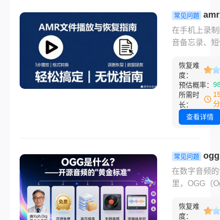
原始的完美
am
常见问题
WAV（Wavef
怎么播放？
在手机上录制
Audio File
松搞定，误
音备忘录、短
Format）是
复无忧指南
音或通话录音
经压缩的音频
恢复难
常以AMR格
式，直接存储
度：
（如录音.am
9
预估概率：
PCM（脉冲
但当你想在电
1
所需时
制）数据。它
播放时，却发
分
长：
大优点是：绝
统提示“格式不
查看详情
损：100%保
——别慌！A
音频数据兼容
专为语音优化
佳：几乎所有
缩格式，虽不
og
常见问题
乐级音质，却
么格式的文
在数字音频的
积小、兼容性
高效压缩原
里，OGG（O
为手机标配。
误删恢复指
已成为开源音
amr文件怎么
恢复难
“隐形冠军”。
呢？本文手把
度：