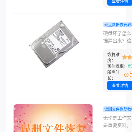
来了困扰。那
查看详情
详细介绍几种
电脑压缩包删
的恢复方法。
怎么恢复呢？
将为您提供一
硬盘数据恢复教
细的方法和步
盘坏了怎么
硬盘坏了怎么
帮助您尽可能
据弄出来？
据弄出来？这
复被删除的压
恢复数据的
多人都曾面临
包。
门！
恢复难
问题。你是否
度：
硬盘崩溃而感
8
预估概率：
望，担心着重
所需时
文件和回忆将
长：
消失？别担心
查看详情
文将介绍一恢
据的方法，帮
克服困难、挽
误删文件恢复教
要信息。
小心把文档
无论是工作文
了怎么找回
是重要资料，
试试这几种