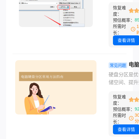
方法详解!
病毒感染等原
操作到专业工
恢复难
致无法打开或
度：
全流程，助你
异常时，可以
8
预估概率：
挽救损坏视频
以下多种修复
所需时
法。那么wor
长：
文件怎么修复
查看详情
本文整理了从
到进阶的解决
案，帮助您高
电
常见问题
复重要文档。
怎么分区？
硬盘分区是优
础到进阶的
储空间、提升
方法详解！
管理效率的关
恢复难
作。无论是新
度：
首次分区，还
9
预估概率：
整现有分区布
3
所需时
合理规划分区
分
长：
都能让电脑运
查看详情
高效。那么电