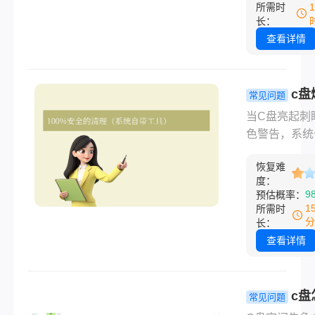
那种心情真是
所需时
了。图片损坏
长：
因多种多样：
查看详情
中断、存储设
障、软件保存
错、病毒感染
c盘
常见问题
至是不当操作
了可以删除
当C盘亮起刺
么图片损坏怎
文件？安全
色警告，系统
复呢？别急着
空间的常用
顿、程序崩溃
弃！本文将系
详解！
恢复难
而至。那么c
理修复损坏图
度：
了可以删除哪
9
预估概率：
常用方法，助
件呢？别慌！
1
所需时
大程度挽回损
详尽的清理指
分
长：
带你一步步夺
查看详情
贵空间，操作
务必备份重要
据。
c盘
常见问题
清理垃圾而