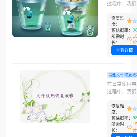
躺在硬盘扇区
缩包怎么恢
过程中，我们
只要没被新数
学会这几招
会因为各种原
盖，就有机会
您找回!！
恢复难
除回收站中的
度：
来。这篇文章
件，包括一些
9
预估概率：
易到难、从免
的压缩包。这
1
所需时
付费的顺序，
缩包可能包含
分
长：
正管用的恢复
的工作资料、
查看详情
全列出来，照
文件或其他关
就行。
据。当意识到
压缩包被误删
误删文件恢复教
我们往往会感
脑压缩包删
在日常使用电
虑和困惑。但
怎么恢复？
过程中，我们
心，有多种方
三种恢复的
会使用到压缩
以帮助我们恢
法！
恢复难
存储和传输文
些已删除回收
度：
然而，有时候
9
预估概率：
压缩包。那么
心删除了重要
1
所需时
回收站的压缩
缩包，这给我
分
长：
么恢复呢？本