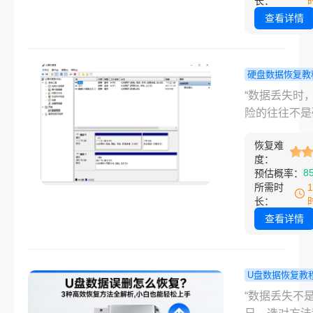
长：
法打开此文件”
查看详情
效的图片文件
示为破碎的图
时，那种挫败
硬盘数据恢复教
以言表。PN
盘坏了怎么
“数据丢失时
因其无损压缩
据弄出来？2
险的往往不是
持透明通道的
最全数据恢
本身，而是你
而广受欢迎，
南，连打不
恢复难
一个操作。”
样可能因传输
度：
文件都能救
名从事电脑软
8
预估概率：
误、存储介质
评多年的博主
所需时
障、软件Bu
编每天在后台
长：
成下载等原因
最多的求助就
查看详情
坏。
“硬盘突然读
了！里面还有
夜剪的视频/
U盘数据恢复教
标文件/十年
数据误删怎
“数据丢失不
片…怎么办？
复？3种高