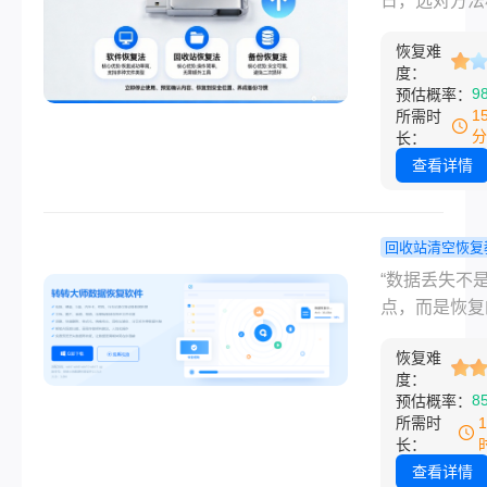
日，选对方法
过数据崩溃的
方法全解析
救星！”大家
知道，那种心
白也能轻松
恢复难
是小编，一名在
停的窒息感。
度：
手！
互联网行业深
9
预估概率：
心的是，网上
年的电脑软件
1
所需时
五花八门，有
博主。每天，
分
长：
命令行把数据
能收到无数用
查看详情
覆盖
急的咨询：“
我u盘数据误
恢复？”“回收
回收站清空恢复
了，数据还能
回收站清空
“数据丢失不
来吗？”作为
么恢复回来
点，而是恢复
期测评数据恢
编亲测有效
点。”“回收站
具的专家，我
复方法大揭
恢复难
空，数据就永
度：
数据误删带来
失了？”——
8
预估概率：
仅是时间损失
为一名从事电
所需时
是情感上的焦
件测评多年的
长：
主，小编告诉
查看详情