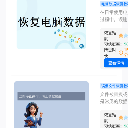
复呢？本文将
电脑数据恢复教
介绍文件恢复
脑中如何恢
在日常使用电
用方法，并提
删的资料？
过程中，误删
防数据丢失的
这6个常用
是许多人都会
建议，帮助您
法！
恢复难
的棘手问题。
找回文件并降
度：
是重要的工作
9
预估概率：
来风险。
档、珍贵的照
1
所需时
是精心整理的
分
长：
料，一旦丢失
查看详情
能带来巨大损
那么电脑中如
复误删的资料
误删文件恢复教
本文整理了六
替换的文件
文件被替换或
用恢复方法，
找回？高效
是常见的数据
从基础操作到
方法全攻略
场景，例如误
工具的完整解
恢复难
版本文件保存
案，并提供预
度：
版本、复制文
9
预估概率：
删的实用建议