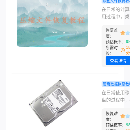
误删文件恢复教
您介绍几种被
面的压缩文
在日常的计算
的压缩文件如
删除了怎么
用过程中，桌
速恢复方法。
复？三种恢
的文件往往是
法供您选择
恢复难
最频繁访问和
度：
的。其中，压
9
预估概率：
件作为一种常
1
所需时
文件类型，通
分
长：
含了大量的数
查看详情
文档。然而，
候我们可能会
心删除了桌面
硬盘数据恢复教
压缩文件，这
动硬盘中已
在日常使用移
会带来不小的
的文件怎么
盘的过程中，
烦。幸运的是
复？这些压
可能会因为误
几种方法可以
法简单易学
恢复难
或其他原因不
我们恢复被删
度：
删除了重要的
9
预估概率：
桌面压缩文件
件。当面临这