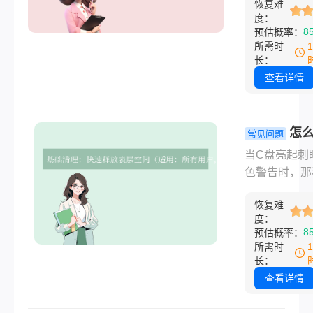
恢复难
恐慌感难以言
恢复一般多少
度：
若你使用的是
8
预估概率：
呢？本文将带
硬盘（SSD
所需时
入了解固态硬
份恐慌可能更
长：
据恢复的成本
——因为固态
查看详情
成、价格范围
的数据恢复难
择服务的关键
超传统机械硬
素。
（HDD），
怎
常见问题
率往往令人沮
c盘空间？
当C盘亮起刺
那么固态硬盘
详细拯救系
色警告时，那
恢复难度为何
指南！
统卡顿、无法
呢？让我们揭
恢复难
更新、甚至软
背后的技术面
度：
溃的窒息感，
8
预估概率：
每个电脑用户
所需时
有体会。C盘
长：
足不仅影响效
查看详情
还可能威胁系
定性。那么怎