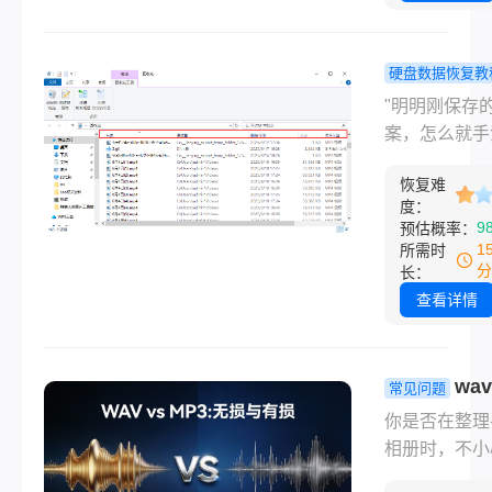
只要方法对，
皆有可能！在
工作中，我见
硬盘数据恢复教
多用户因误删
盘里的资料
"明明刚保存
件、回收站清
心删除了怎
案，怎么就手
焦虑不已，尤
回？这5个
除了？"——
场办公人群和
你快速找回
恢复难
溃瞬间，职场
体拍摄者，丢
度：
文件！
乎都经历过。
9
预估概率：
键数据可能影
心的是，回收
1
所需时
目进度或创作
清空、U盘格
分
长：
感。那么回收
SD卡误删后
查看详情
空了怎么恢复
件名都记不全
呢？今天，小
据恢复仿佛成
结合多年经验
学。那么硬盘
wa
常见问题
享回收站清空
资料不小心删
mp3格式有
你是否在整理
恢复方法，帮
怎么找回呢？
区别？误删
相册时，不小
速找回丢失文
急！作为测评
文件？这样
除了珍贵的W
20+数据恢复