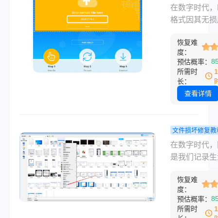
音、音量过低
png图片损
在数字时代，
与关键注意点
至完全无法播
修复？一份
格式因其无损
您精准释放每
面对这些问题
所有场景的
和支持透明通
字节，让电脑
必慌张。那么
修复指南!
恢复难
特性，成为网
活力。
度：
修复音频文件
像、图标和设
8
预估概率：
本文将系统性
材的首选。然
所需时
您介绍一系列
我们时常会遭
长：
且高效的音频
人沮丧的情况
查看详情
方法，并详细
个至关重要的
其适用场景、
文件突然无法
步骤与关键注
开，提示“文
文件损坏修复教
点，助您让受
坏”、“无效的
png图片已
在数字时代，
音频重获新生
或干脆显示为
么修复？一
是我们记录生
空白。这种损
盖所有高效
开展工作的重
能源于下载中
方法的终极
恢复难
体。然而，当
度：
存储介质错误
南！
怀期待地双击
8
预估概率：
输不完整、病
PNG图片文
所需时
害或软件崩溃
只看到系统提