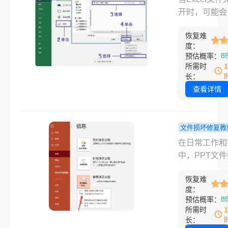
怎么修复？1
开时，可能会
常用修复方
重要数据丢失
解!
恢复难
作进度受阻。
度：
excel表格打
8
预估概率：
么修复呢？以
所需时
针对不同场景
长：
种实用修复方
查看详情
帮助您快速恢
件。
文件损坏修复教
ppt损坏了
在日常工作和
复？10种高
中，PPT文
决方案详解
演示文稿的重
恢复难
体，其完整性
度：
访问性至关重
8
预估概率：
然而，由于意
所需时
闭程序、存储
长：