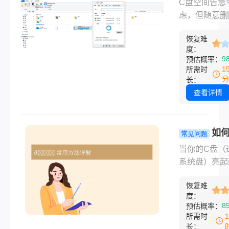
C盘空间告急
删文件？几
虑，但随意删
用安全方法
件又可能引发
南！
恢复难
崩溃或数据丢
度：
那么c盘怎么
9
预估概率：
圾而不误删文
1
所需时
呢？别担心！
分
长：
是一套安全、
查看详情
效、零误删的
理方案，操作
单，新手也能
如何
常见问题
掌握。
盘空间分给
当你的C盘（
三种常用方
系统盘）亮起
解！
的红色警告，
恢复难
空间不足时，
度：
焦虑感想必很
8
预估概率：
都体会过。安
所需时
序、系统更新
长：