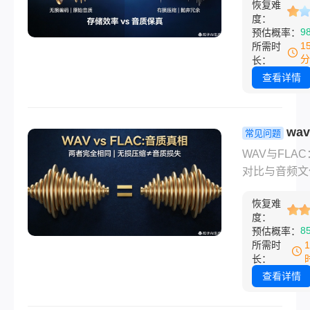
最安全！
恢复难
音（如宝宝哭
博主，今天直
度：
重要会议记录
9
预估概率：
出5个高成功
MP3音乐？
1
所需时
代码、小白友
wav和mp3
分
长：
实操方案，覆
么区别呢？别
查看详情
脑、U盘、相
本文将用3分
全场景，帮你
WAV和MP3
找回丢失数据
区别，并手把
wa
常见问题
你用“转转大
flac哪个音
WAV与FLA
恢复软件”10
音质真相与
对比与音频文
找回误删的音
安全的完美
数据恢复指南
件——中国用
衡！
恢复难
格式音质解析
测成功率95
度：
字音频领域，
8
预估概率：
绝“误删后悔”
和FLAC都是
所需时
频格式的佼佼
长：
但它们在技术
查看详情
和实际应用上
特点。WAV