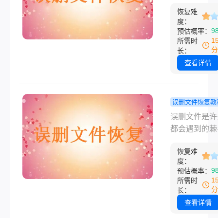
文档的瞬间总
方法！
恢复难
人心跳加速。
度：
慌！即使清空
9
预估概率：
收站，仍有多
1
所需时
法可以尝试恢
分
长：
那么不小心把
查看详情
删除了怎么找
呢？本文将提
新手到进阶的
误删文件恢复教
解决方案，助
件删除怎么
误删文件是许
大限度挽救数
回？完整恢
都会遇到的棘
南与注意事
题，尤其是重
恢复难
工作文档、珍
度：
片或视频丢失
9
预估概率：
可能带来巨大
1
所需时
扰。但被删除
分
长：
件并非彻底消
查看详情
只要操作得当