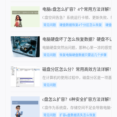
电脑c盘怎么扩容？4个常用方法详解！
C盘空间告急？系统运行卡顿、更新失败、软
常见问题
硬盘数据恢复4个分区怎么恢复
硬盘数
电脑硬盘坏了怎么恢复数据？硬盘不认
电脑硬盘突然出问题，那种心里一凉的感觉谁
常见问题
恢复电脑硬盘数据只要这几个步骤
磁盘分区怎么分？常用高效方法详解！
在计算机的使用过程中，磁盘分区是一项基础且
常见问题
c盘怎么扩容？6种安全扩容方法详解！
C盘作为系统盘，存储空间不足会导致电脑卡
常见问题
扩容u盘数据丢失怎么恢复