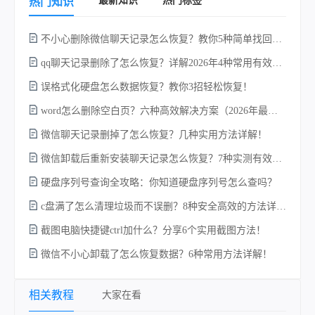
热门知识
不小心删除微信聊天记录怎么恢复？教你5种简单找回的方法！
qq聊天记录删除了怎么恢复？详解2026年4种常用有效的方法（支持.db数据库提取）
误格式化硬盘怎么数据恢复？教你3招轻松恢复！
word怎么删除空白页？六种高效解决方案（2026年最新实操指南）！
w
微信聊天记录删掉了怎么恢复？几种实用方法详解！
微信卸载后重新安装聊天记录怎么恢复？7种实测有效的恢复方案详解！
硬盘序列号查询全攻略：你知道硬盘序列号怎么查吗？
c盘满了怎么清理垃圾而不误删？8种安全高效的方法详解+误删恢复指南！
截图电脑快捷键ctrl加什么？分享6个实用截图方法！
微信不小心卸载了怎么恢复数据？6种常用方法详解！
电
相关教程
大家在看