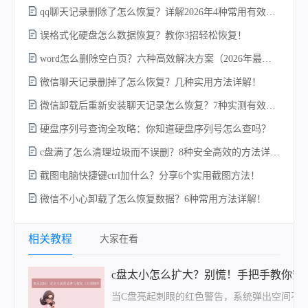
qq聊天记录删除了怎么恢复？详解2026年4种常用有效的方法（支持.db数据库提取）
误格式化硬盘怎么数据恢复？教你3招轻松恢复！
电
word怎么删除空白页？六种高效解决方案（2026年最新实操指南）！
微信聊天记录删掉了怎么恢复？几种实用方法详解！
微信卸载后重新安装聊天记录怎么恢复？7种实测有效的恢复方案详解！
硬
硬盘序列号查询全攻略：你知道硬盘序列号怎么查吗？
c盘满了怎么清理垃圾而不误删？8种安全高效的方法详解+误删恢复指南！
截图电脑快捷键ctrl加什么？分享6个实用截图方法！
微信不小心卸载了怎么恢复数据？6种常用方法详解！
回
相关教程
大家在看
c盘太小怎么扩大？别慌！手把手教你安
当C盘亮起刺眼的红色警告，系统弹出空间不