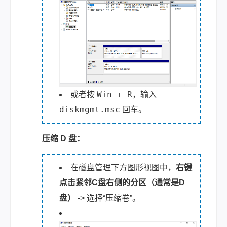
Win + R
或者按
，输入
diskmgmt.msc
回车。
压缩 D 盘：
在磁盘管理下方图形视图中，
右键
点击紧邻C盘右侧的分区（通常是D
盘）
-> 选择“压缩卷”。