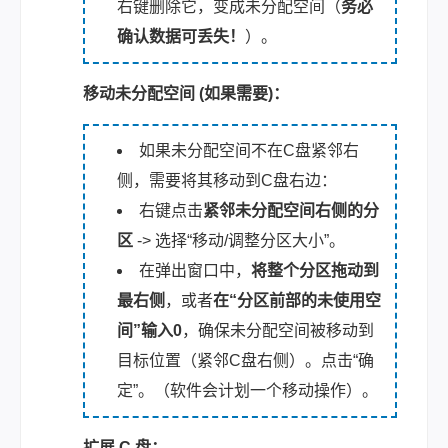
右键删除它，变成未分配空间（
务必
确认数据可丢失！
）。
移动未分配空间 (如果需要)：
如果未分配空间不在C盘紧邻右
侧，需要将其移动到C盘右边：
右键点击
紧邻未分配空间右侧的分
区
-> 选择“移动/调整分区大小”。
在弹出窗口中，
将整个分区拖动到
最右侧
，或者
在“分区前部的未使用空
间”输入0
，确保未分配空间被移动到
目标位置（紧邻C盘右侧）。点击“确
定”。（
软件会计划一个移动操作
）。
扩展 C 盘：