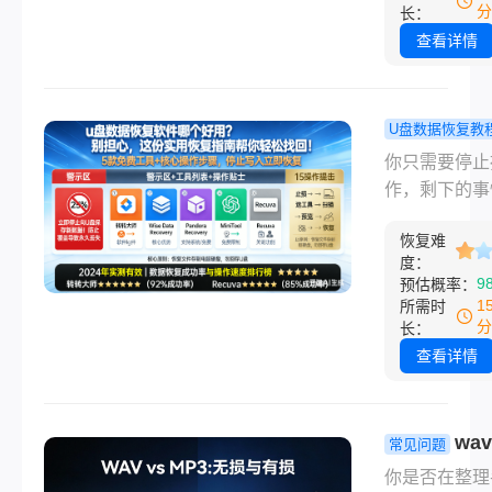
人回忆或关键
分
长：
实操方案，覆
据。然而，误
查看详情
脑、U盘、相
文件的情况时
全场景，帮你
生，可能导致
找回丢失数据
丢失，带来不
U盘数据恢复教
的麻烦。幸运
数据恢复软
你只需要停止
是，文件删除
个好用？别
作，剩下的事
非立即永久消
心，这份实
给专业的恢复
通过一些高效
复指南帮你
恢复难
件。“糟糕！
法，我们仍有
度：
找回！
不小心把U盘
9
预估概率：
机会将其恢复
明天要交的报
1
所需时
文将详细介绍
除了！”“上周
分
长：
常用且高效的
照片全在U盘
查看详情
恢复方法，涵
天插上电脑却
用场景、详细
要格式化！”
步骤和注意点
场景你一定不
wa
常见问题
助您在紧急情
——一个小小
mp3格式有
你是否在整理
快速找回丢失
装着我们的重