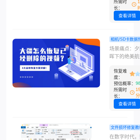
所需时
毒攻击导致的
长：
结构破坏，都
查看详情
让珍贵影像沦
法读取的数字
片”。那么视
相机/SD卡数据
了怎么修复呢
大疆怎么
程
场景痛点：夕
文整合9类主
已经删除的
晖下的绝美航
方案，涵盖从
频？4大高
材、客户交付
操作到专业工
方案详解！
恢复难
键项目视频、
度：
全流程，助你
设计的运镜片
9
预估概率：
挽救损坏视频
——因一次误
1
所需时
或设备故障瞬
分
长：
失。面对大疆
查看详情
机上“视频已被
的提示，你是
到绝望？核心
文件损坏修复教
知：数据恢复
png图片损
在数字时代，