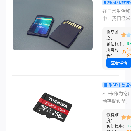
供一份不小心
相机/SD卡数据
息的方法。
化SD卡后的
sd卡误
程
​在日常生活
复指南，帮助
件怎么恢复
中，我们经常
回丢失的数据
步轻松恢复
SD卡存储各
据！
恢复难
据，如照片、
度：
频、文档等。
9
预估概率：
而，如果不小
1
所需时
除了这些重要
分
长：
件，该如何恢
查看详情
呢？本文将为
供一份sd卡
文件怎么恢复
相机/SD卡数据
细指南。
sd卡格
程
SD卡作为常
怎么恢复数
动存储设备，
复？这3个
据的安全性和
以帮到你！
恢复难
复性一直备受
度：
注。当SD卡
9
预估概率：
化后，很多用