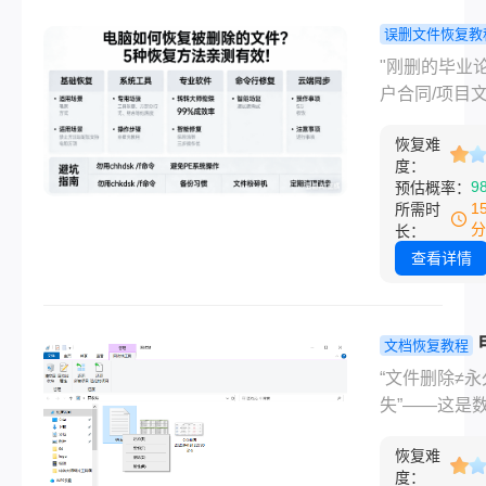
间头皮发麻？
误删文件恢复教
当文件超过回
脑如何恢复
"刚删的毕业论
默认大小限制
除的文件？
户合同/项目
常是分区容量
复方法亲测
回收站里居然
10%） ，删
效！
恢复难
到？"——这
直接跳过回收
度：
感，每个职场
9
预估概率：
这种 “彻底消失
经历过！作为
1
所需时
感觉更让人崩
过20+数据恢
分
长：
的IT博主，我
查看详情
知：90%的
件都能找回，
对方法比盲目
文档恢复教程
更重要。那么
怎么恢复删
“文件删除≠永
如何恢复被删
文件？这4
失”——这是
文件呢？今天
方法，90%
复领域最反常
年实测经验，
第一个就用
恢复难
最令人安心的
电脑文件恢复
度：
了！！