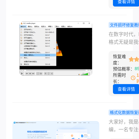
小型的数字灾
查看详情
写保护，顾名
义，是一种防
据被修改或删
文件损坏修复教
安全机制。但
mp4文件损
在数字时代，
时候，它在我
何修复？一
格式无疑是我
希望出现的时
盖所有场景
亲密的伙伴之
意外启用。那
效修复全攻
恢复难
从记录家庭温
度：
盘被写保护怎
刻的短视频，
8
预估概率：
除呢？别担心
关重要的商业
所需时
文将化身您的
示，再到辛苦
长：
技术顾问，系
的珍藏影片，
查看详情
为您梳理从最
文件承载着我
到最彻底的多
记忆与心血。
除方法，帮助
而，当你满怀
格式化数据恢复
速恢复对磁盘
地双击一个M
不小心格式
大家好，我是
全控制权。
件，却只看到
硬盘怎么恢
编，一名专注
器卡顿、闪退
小编亲测有
脑软件测评多