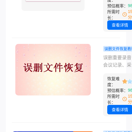
度：
论是误按了
法，有的确实
9
预估概率：
格式化、分区
Shift+Dele
用，有的纯粹
1
所需时
失、设备异常
除，还是清空
分
时间。
长：
见情况。
站后追悔莫及
查看详情
据丢失的焦虑
能让人手足无
那么电脑误删
误删文件恢复教
文件怎么恢复
音误删怎么
误删重要录音
本文将介绍几
复？5种常
会议记录、采
用的文件恢复
详解（手机
频、课程录音
法，帮助你最
通用）
恢复难
是许多人会遇
度挽回损失。
度：
问题。无论是
9
预估概率：
还是电脑，录
1
所需时
件被删除后，
分
长：
存储区域未被
查看详情
盖，仍有较高
概率。那么录
删怎么恢复呢