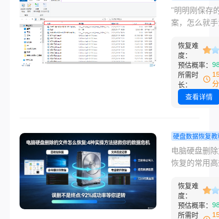
除的文件并非
盘里的资料
"明明刚保存
“灰飞烟灭”，
心删除了怎
案，怎么就手
确方法就能最
回？这5个
除了？"——
度挽回损失。
你快速找回
恢复难
溃瞬间，职场
度：
文件！
乎都经历过。
9
预估概率：
心的是，回收
1
所需时
清空、U盘格
分
长：
SD卡误删后
查看详情
件名都记不全
据恢复仿佛成
学。那么硬盘
硬盘数据恢复教
资料不小心删
脑硬盘删除
电脑硬盘删除
怎么找回呢？
件怎么恢复
恢复的常用高
急！作为测评
实操方法拯
法在数字化时
20+数据恢复
的数据危机
恢复难
电脑硬盘中存
博主，今天直
度：
文件往往承载
9
预估概率：
出5个高成功
要的工作资料
1
所需时
代码、小白友