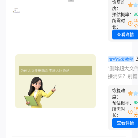
景。数据丢失
你轻松找回
恢复难
概是当代职场
度：
耽误工作进度
窒息的瞬间之
9
预估概率：
贵的拍摄素材
别慌！作为深
1
所需时
难以复刻
据恢复领域5
分
长：
评博主，我见
查看详情
多用户因误操
致重要文件消
案例。那么文
文档恢复教程
除了回收站没
过大删除后
“删除超大文
么恢复呢？今
回收站怎么
接消失？别慌
结合实测经验
回？5 种高
90% 的数据
享5种高效恢
找回方法！
恢复难
过正确方法找
法，覆盖电脑
度：
场人突发文档
9
预估概率：
盘、SD卡等
失、自媒体博
1
所需时
景，连小白也
删 4K 拍摄
分
长：
钟上手！
计师清空硬盘
查看详情
工程文件……
场景是不是让