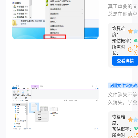
呢？今天，我
了，怎么办？
删文件但是
真正重要的文
合多年测评经
是职场办公人
站没有找到
总是在你清空
分享几种经过
自媒体拍摄者
恢复？这3
站的那一刻才
的恢复方法，
旦遇到电脑桌
方法帮你绝
恢复难
来。刚刚还在
从绝望中抢回
删、U盘格式
度：
生！
上的项目方案
数据。
9
预估概率：
SD卡数据丢
次Shift+Del
1
所需时
往心急如焚，
间蒸发；相机
分
长：
文件受损、数
里珍贵的素材
查看详情
露，甚至被网
式化后追悔莫
花八门的方法
盘里积攒多年
头
料，转眼不知
误删文件恢复教
踪…相信大多
脑怎么找回
文件消失不等
场人和内容创
的文件？这
久消失，学会
者，都曾经历
复方法能救
方法，数据重
种误删文件且
尤其最后一
恢复难
在下一秒。“
站找不到的绝
度：
功率超高！
的方案，怎么
9
预估概率：
刻。
脑桌面上消失
1
所需时