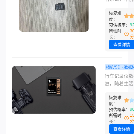
删的照片。
这三个恢复
中保存着许多
帮你找回宝
恢复难
的照片。然而
度：
件！
时候因为误操
9
预估概率：
者相机的故障
3
所需时
卡可能会被格
分
长：
化，里面的照
查看详情
就消失了。这
恢复相机SD
照片就变得非
相机/SD卡数据
要。下面我们
行车记录
程
行车记录仪数
绍几种相机s
存卡被删除
复，随着生活
格式化怎么恢
么能恢复？
的提高，人们
法，帮助您恢
教程来了
恢复难
数码相机的频
度：
式化的SD卡
来越多，数码
9
预估概率：
片。
拍的照片一般
1
所需时
储在SD卡中
分
长：
我们一不小心
查看详情