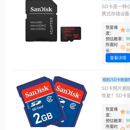
介绍一些常用
sd卡文
程
SD卡是一种
法和注意事项
怎么找回？
携式存储设备
解决方案！
泛应用于各种
恢复难
设备中，如手
度：
相机、平板电
9
预估概率：
等。它能够存
1
所需时
量的照片、视
分
长：
音乐等文件，
查看详情
们提供了方便
储和传输方式
而，如果不小
相机/SD卡数据
除了SD卡中
sd卡照
程
SD卡照片删
或者因为SD
怎么恢复？
恢复？​SD卡
故障导致文件
这3个方法
常用的存储设
失，这会给我
啦!
恢复难
常常用于相机
度：
来很大的困扰
机等设备中保
9
预估概率：
文将为您详细
片、视频等数
1
所需时
sd卡文件丢