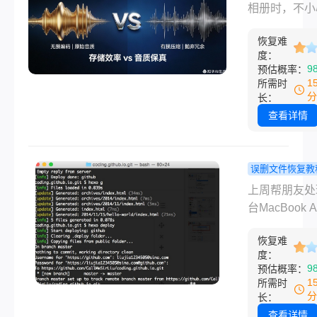
区别？误删
相册时，不小
据。无论是普
件，但意外的
文件？这样
除了珍贵的W
户还
除、格式化、
最安全！
恢复难
音（如宝宝哭
感染或是突然
度：
重要会议记录
9
预估概率：
读取，都可能
MP3音乐？
1
所需时
贵的数据在一
wav和mp3
分
长：
消失。别慌，
么区别呢？别
查看详情
这种情况，大
本文将用3分
文件都是可以
WAV和MP3
的！
区别，并手把
误删文件恢复教
你用“转转大
Mac上文件
上周帮朋友处
恢复软件”10
还能找回吗
台MacBook 
找回误删的音
试过几个靠
不小心把毕业
件——中国用
法！
恢复难
文件夹整个拖
度：
测成功率95
废纸篓，然后
9
预估概率：
绝“误删后悔”
快点了“清倒废
1
所需时
——当时整个
分
长：
懵了。我自己
查看详情