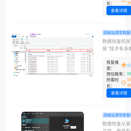
作为一名深耕
分
长：
恢复领域多年
查看详情
评博主，我每
后台收到最多
就是这类带着
回收站清空恢复
与无助的咨询
回收站删除
数据恢复的关
件误删、回收
件怎么恢复
是 “技术有多
空、U盘格式
90% 的人
而是 “行动够
这些突如其来
这个数据恢
恢复难
快”—— 丢失
度：
据“事故”，轻
区！
的 3 步操作
9
预估概率：
手忙脚乱，重
能否 100% 
1
所需时
能导致数日心
为什么我们总
分
长：
诸东流。
“误删” 买单
查看详情
深耕电脑软件
多年的博主，
每天都能收到
回收站清空恢复
条求助：“回
不小心把回
数据恢复从来
除的文件怎么
清空了怎么