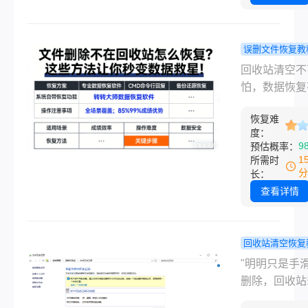
作者瞬间陷入
虑。一边是
deadline 
误删文件恢复教
压力，一边是
件删除不在
回收站清空不
数据泄露、文
站怎么恢复
怕，数据恢复
坏的顾虑，网
些方法让你
法 ——90%
乱的恢复方法
数据救星！
恢复难
文件都能通过
人无从下手
度：
方法找回！​
9
预估概率：
公时误删桌面
1
所需时
文档、相机 S
分
长：
格式化后丢失
查看详情
材、U 盘文
后回收站空空
也…… 相信
回收站清空恢复
18-35 岁的
文件删除了
"明明只是手
自媒体创作者
站没有怎么
删除，回收站
到过这种紧急
复？这5个
空如也？"—