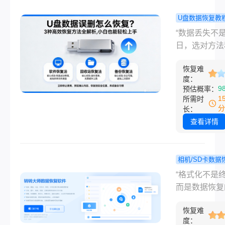
收到无数用户
助：不小心格
U盘数据恢复教
了硬盘，U盘
数据误删怎
“数据丢失不
卡，重要文件
复？3种高
日，选对方法
消失，急得像
方法全解析
救星！”大家
上的蚂蚁。作
白也能轻松
恢复难
是小编，一名在
名经历过数据
度：
手！
互联网行业深
9
预估概率：
之痛的过来人
年的电脑软件
1
所需时
深知那种无助
博主。每天，
分
长：
——职场报告
能收到无数用
查看详情
媒体素材、家
急的咨询：“
片，一旦丢失
我u盘数据误
能影响工作甚
恢复？”“回收
相机/SD卡数据
活。
了，数据还能
相机sd
程
“格式化不是
来吗？”作为
化了怎么恢
而是数据恢复
期测评数据恢
这几种高效
点——掌握正
具的专家，我
拯救你的珍
恢复难
法，90%的
度：
数据误删带来
忆！
件都能重生。