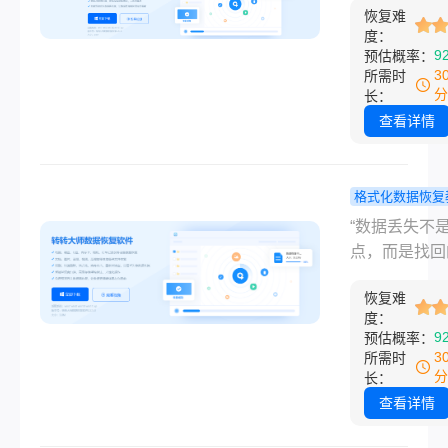
出“文件无法播
法分享！
恢复难
博主。在IT互
度：
“文件已损坏”
行业深耕多年
9
预估概率：
提示时，那种
深知数据丢失
3
所需时
感无以言表。
虑——无论是
分
长：
办公文件的误
查看详情
还是自媒体拍
材的格式化，
人瞬间崩溃。
格式化数据恢复
天，我将结合
不小心格式
“数据丢失不
经验和转转大
硬盘怎么恢
点，而是找回
据恢复软件的
小编亲测有
始——只要方
势，为大家详
法大公开！
恢复难
对，格式化也
度：
析“不小心格
袭！”大家好
9
预估概率：
硬盘怎么恢复
小编，一名在I
3
所需时
用方法。
联网行业深耕
分
长：
的电脑软件测
查看详情
主。每天，我