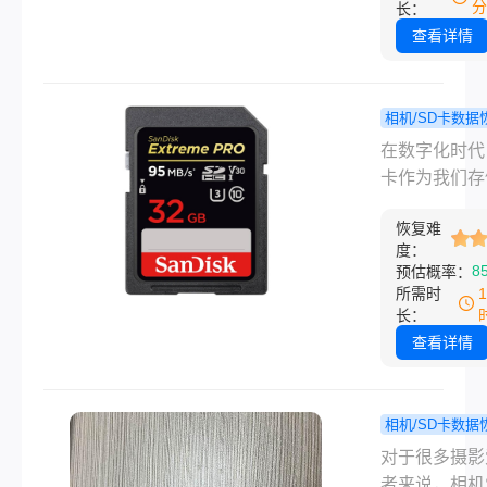
然而，如果不
分
长：
找回方法，帮
删除了SD卡
查看详情
找回珍贵的数
片，我们该如
复呢？下面将
几种方法帮助
相机/SD卡数据
复SD卡中被
如何恢复
程
在数字化时代
照片。
照片？教你
卡作为我们存
轻松解决！
片的重要媒介
恢复难
常承载着珍贵
度：
忆。然而，有
8
预估概率：
于操作失误或
所需时
原因，我们可
长：
不小心删除S
查看详情
的照片。那么
恢复sd卡照片
呢？，本文将
相机/SD卡数据
介绍四个实用
相机sd
程
对于很多摄影
法，帮助您找
式化怎么恢
者来说，相机