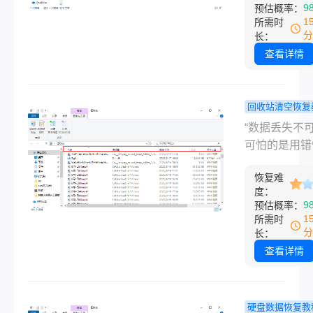
相。“完了，
9
预估概率：
金法则"，连
方刚发的设计
1
所需时
能3分钟上手
进回收站清空
分
长：
“出差拍的素材
查看详情
卡格式化后全
了！”就在上
我的一位自媒
回收站清空恢复
友在剪辑视频
笔记本电脑
“数据丢失不
删了整周的拍
站删除的文
可怕的是用错
材，他差点以
么恢复？5
方法导致文件
推掉合作赔偿
方法，小白
恢复难
无法挽回！”
度：
金。如果你也
快速找回！
耕电脑软件测
9
预估概率：
过这种心跳骤
年的博主，见
1
所需时
瞬间，这篇文
多职场人因误
分
长：
是你的“后悔药
公文件熬夜重
查看详情
自媒体博主丢
摄素材崩溃的
—— 其实回
硬盘数据恢复教