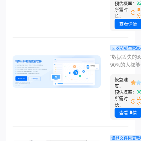
9
预估概率：
仅是时间损失
一名深耕IT互
3
所需时
是情感上的焦
行业的软件测
分
长：
主，我每天都
查看详情
到粉丝的紧急
助：“相机SD
心格式化了，
回收站清空恢复
照片、旅行视
文件删了回
“数据丢失的
没了，网上方
清空了怎么
90%的人都能
花八门，到底
复？这几种
免，关键在于
哪个？” 这类
亲测有效！
恢复难
恢复方法！”
度：
后，是大家对
名在IT互联网
9
预估概率：
据丢失的焦虑
深耕多年的电
1
所需时
怕操作不当导
件测评博主，
分
长：
件永久损坏，
天都会收到大
查看详情
心隐私泄露或
户的求助：“
钱。那么相机
心把重要文件
格式化了怎么
了，回收站也
误删文件恢复教