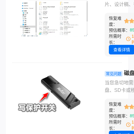
是与时间的赛
开如何修复
片、设计稿、
停止写入新数
文掌握所有
等重要信息常
黄金法则——
修复方法与
恢复难
PNG格式保
度：
拍摄或使用存
策略！
而，当您满怀
8
预估概率：
质会显著降低
地双击一个P
所需时
成功率。
件，却只看到
长：
打开此文件”、
查看详情
已损坏”或一
的错误提示时
种挫败感不言
磁
常见问题
喻。 PNG文
保护怎么解
当您急切地需
无损压缩和支
从物理开关
盘、SD卡或
明通道的特性
极修复的完
盘保存重要文
受欢迎，但同
南！
恢复难
时，系统突然
因传输错误、
度：
一个令人沮丧
8
预估概率：
介质故障、软
示——“磁盘
所需时
溃或不当处理
护”，这无疑
长：
因而损坏。