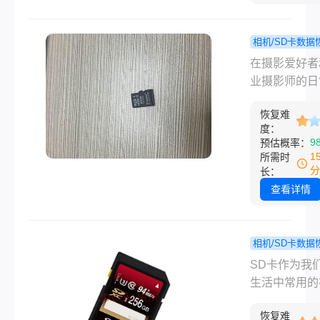
卡中的照片删
了，那应该怎
复呢？只要你
相机/SD卡数据
款专业的SD
相机sd
程
​在摄影爱好
恢复软件，即
怎么恢复？
业摄影师的日
松解决行车记
几个简单且
活中，相机S
数据恢复sd
的方法！
恢复难
演着至关重要
度：
恢复问题，下
色。它存储着
9
预估概率：
们具体来了解
精心拍摄的照
1
所需时
吧。
记录着生活中
分
长：
点滴滴。然而
查看详情
时由于误操作
他原因，我们
会不小心删除
相机/SD卡数据
卡上的照片。
怎样恢复
程
SD卡作为我
相机sd卡误
格式化后的
生活中常用的
恢复​呢？本
息？学会这
设备，经常用
您详细介绍相
轻松恢复文
恢复难
储照片、视频