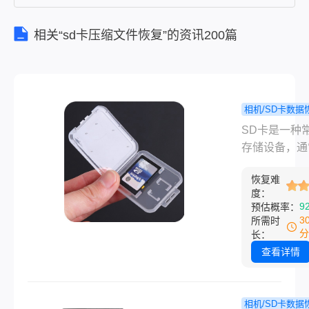
相关“sd卡压缩文件恢复”的资讯200篇
相机/SD卡数据
sd卡格
程
​SD卡是一种
么恢复？方
存储设备，通
解(含图文教
于相机、手机
恢复难
板电脑等设备
度：
有时候，我们
9
预估概率：
为误操作或者
3
所需时
等原因导致S
分
长：
式化，从而丢
查看详情
其中的数据。
么，sd卡格
么恢复呢？下
相机/SD卡数据