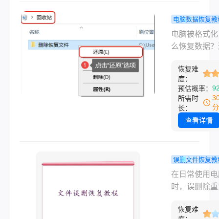
面存了好几年
作资料瞬间消
电脑数据恢复教
说实话，我自
小心格式化
电脑被格式化
踩过这个坑。
么办？真正
么恢复数据？
换新电脑的时
的恢复手段
概是很多人在
我准备把旧硬
几种！
恢复难
到"格式化完成
的工作文件导
度：
后脑子里冒出
9
预估概率：
来，结果不小
一个问题。不
3
所需时
整个D盘给格
手滑点错了、
分
长：
了。当时脑子
系统时选错分
查看详情
一下，里面可
还是中病毒后
我近三年做的
无奈格式化，
方案和客户资
丢文件的心慌
误删文件恢复教
后来我花了整
太理解了。这
脑误删除的
在日常使用电
天时间研究怎
章会按从简单
怎么恢复？
时，误删除重
硬盘里的资料
杂的顺序，把
用方法详解
件是许多人都
心删除了怎么
能用的恢复方
恢复难
到的棘手问题
回，试了七八
清楚。覆盖误