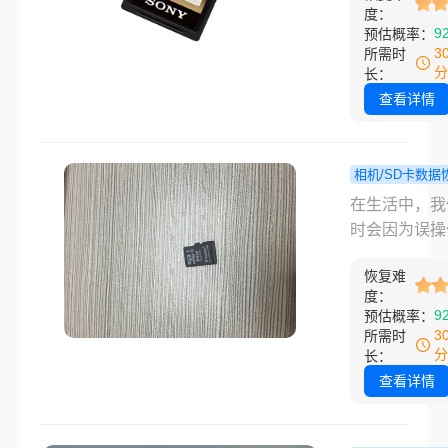
度：
卡误删的恢复
档等重要数据
9
预估概率：
法。
而，由于误操
3
所需时
系统错误或病
分
长：
击等原因，S
查看详情
时会被意外格
化，导致所有
丢失。面对这
相机/SD卡数据
况，许多用户
不小心格
程
在生活中，我
会感到焦虑和
了sd卡怎么
时会因为误操
助。但实际上
复？只需简
格式化存储着
过一些方法和
步，轻松找
恢复难
数据的SD卡
度：
具，我们仍然
失的数据！
片、视频等。
9
预估概率：
会恢复SD卡
化操作会清空
3
所需时
后的信息。那
SD卡，导致
分
长：
样恢复sd卡
失。那么不小
查看详情
后的信息呢？
式化了sd卡怎
将详细介绍几
呢？本文将为
复SD卡格式