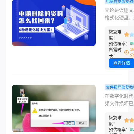
电脑数据恢复教
文提供手机与
脑删除的资
无论是误删文
端通用的解决
么找回来？
格式化硬盘，
案，涵盖免费
景化解决方
系统崩溃导致
具、备份还原
恢复难
丢失，数据恢
业服务，助你
度：
可能性始终存
9
预估概率：
找回丢失的录
那么电脑删除
1
所需时
料怎么找回来
分
长：
本文根据文件
查看详情
的6种常见场
供对应的恢复
及成功率分析
文件损坏修复教
附操作流程图
频损坏了怎
在数字化时代
复？9类方
频文件损坏已
贵影像“起
数据恢复领域
生”！
恢复难
频问题。无论
度：
摄中途断电、
8
预估概率：
设备故障，还