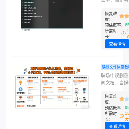
玄学，而是有
复？
复？这4个
循的科学。 
救急！！
恢复难
确方法，90
度：
删数据都能找
8
预估概率：
来。“完了！
所需时
抖，把回收站
长：
了！”电脑屏
查看详情
你握着鼠标的
开始冒汗——
赶出的方案、
误删文件恢复教
辑完的视频素
何恢复被删
职场中误删重
积累了半年的
文件？6种
同文档、自媒
资料，一瞬间
方法，小白
苦拍摄的素材
了。相信这种
高效找回！
恢复难
删除、U 盘 / 
大脑空白的经
度：
格式化后发现
9
预估概率：
很多职场人和
数据未备份 —
1
所需时
创作者都遇到
些紧急场景，让
分
长：
35 岁的办公
查看详情