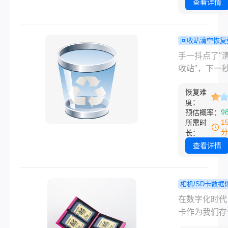
面还有要用的
查看详情
西，慌归慌，
还是有的。删
文件怎么能恢
回收站清空恢复
原来，其实关
回收站清空
手一抖点了"
于你发现误删
能找回来吗
收站"，下一
有没有继续往
测几个真正
起里面还有上
盘里存新东西
的办法！
恢复难
的项目方案—
度：
只要原来的数
种事我真的经
9
预估概率：
没被覆盖，恢
不止一次。很
1
所需时
希望就不小。
遇到这种情况
分
长：
文章按从简单
反应是慌，觉
查看详情
杂的顺序，把
件彻底没了。
的恢复方法讲
讲，回收站被
楚，覆盖误删
如何找回这件
相机/SD卡数据
式化、回收站
没有想象中那
sd卡误
程
在数字化时代
空、U盘文件
望。清空回收
片怎么找回
卡作为我们存
设备损坏等常
不是把文件从
握这几个方
片的重要媒介