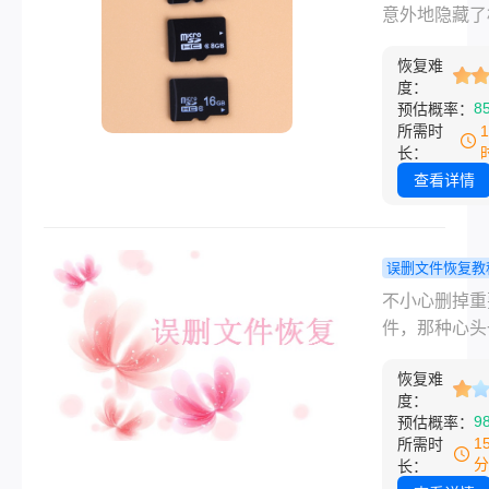
的困扰。那么
隐藏了怎么
意外地隐藏了
sd卡视频删
复？这4个
SD卡中的视
恢复呢？本文
靠谱！
恢复难
件，或者由于
度：
您介绍几种有
原因导致视频
8
预估概率：
方法来恢复华
变得不可见。
所需时
卡上误删的视
种情况下，了
长：
并尽可能详细
机sd卡视频
查看详情
明操作步骤和
怎么恢复变得
事项。
重要。本文将
提供一份详细
误删文件恢复教
南，帮助您恢
掉的文件还
不小心删掉重
藏的相机SD
原吗？手把
件，那种心头
频。
你恢复到原
的感觉，很多
置！
恢复难
该都体会过。
度：
是手滑删掉了
9
预估概率：
文档，还是清
1
所需时
收站之后才想
分
长：