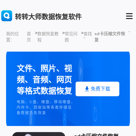
转转大师数据恢复软件
>
>
>
”
首
数据恢复教
常见问
查找
sd卡压缩文件恢
我的位
“
页
程
题
复
置：
文件、照片、视
频、音频、网页
免费下载
等格式数据恢复
电脑、U盘、硬盘、移动硬盘、
内存卡、回收站等各类存储设
备数据丢失恢复