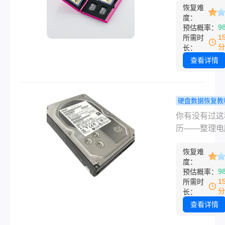
况。
上物理抹掉，
够了！
恢复难
常承载着珍贵
度：
只是把那块存
忆。然而，有
9
预估概率：
间标记为"可写
于操作失误或
1
所需时
实际数据还躺
原因，我们可
分
长：
来的位置上。
不小心删除S
查看详情
后续没有大量
的照片。那么
据写进去覆盖
误删的照片怎
找回来的概率
回呢？面对这
硬盘数据恢复教
挺高的。
况，不必过于
盘里的文件
你有没有过这
虑，本文将为
还能找回吗
历——整理电
绍四个实用的
试过真正管
手一快，把刚
法，帮助您找
几个办法！
恢复难
的文档或者一
删的照片。
度：
片拖进回收站
9
预估概率：
后习惯性地点
1
所需时
空回收站”？
分
长：
惨，格式化U
查看详情
候选错了盘符