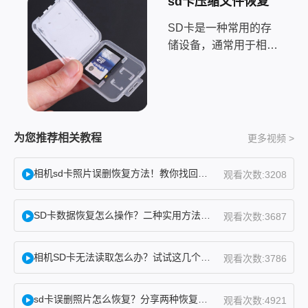
sd卡压缩文件恢复
​SD卡是一种常用的存
储设备，通常用于相
机、手机、平板电脑等
设备中。有时候，我们
会因为误操作或者病毒
等原因导致SD卡格式
化，从而丢失了其中的
为您推荐相关教程
更多视频 >
数据。那么，sd卡格式
化怎么恢复呢？下面将
相机sd卡照片误删恢复方法！教你找回误删照片！
观看次数:3208
介绍一些常用的方法
SD卡数据恢复怎么操作？二种实用方法分享！
观看次数:3687
相机SD卡无法读取怎么办？试试这几个方法！
观看次数:3786
sd卡误删照片怎么恢复？分享两种恢复方法！
观看次数:4921