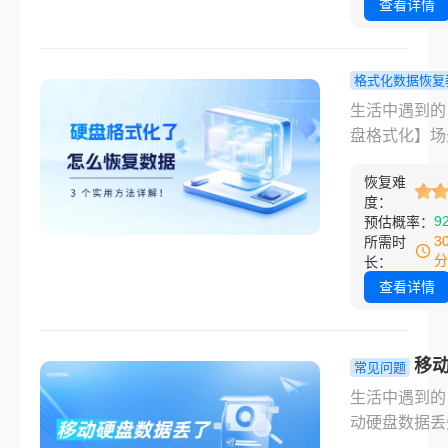
无措，数据丢
查看详情
供一份全面的
焦虑感往往让
恢复指南，帮
知所措。实际
找回误删的电
根据文件删除
格式化数据恢复
片。
理和存储设备
硬盘格式化
生活中遇到的
性，部分数据
么恢复数据？
盘格式化】场
机会被恢复。
实用方法详
真的能让人瞬
硬盘里的文件
恢复难
—— 前几天
度：
心删除了找的
姨拿着 U 盘
9
预估概率：
吗？​本文将
我，说插电脑
3
所需时
绍几种常用且
“需要格式化
分
长：
的恢复方法，
用”，她点了
查看详情
您最大化挽回
里面孙子的毕
失。
全没了；还有
自己，上周清
移
常见问题
动硬盘，手滑
数据丢了？
生活中遇到的
工作文档的分
慌！3 种恢
动硬盘数据丢
了 “快速格式
法！
场景真的太常