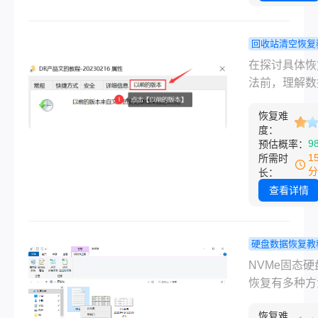
U盘文件恢复
作文档已经彻
明确标注每种
失了。
的适用边界与
回收站清空恢复
细节，助您高
文件删了回
在探讨具体恢
回丢失文件，
清空了怎么
法前，理解数
常见陷阱！
复？完整高
复的基本原理
复指南！
恢复难
重要。当您在
度：
上删除文件并
9
预估概率：
回收站时，操
1
所需时
统实际上并未
分
长：
擦除文件内容
查看详情
是仅删除了文
配表中的索引
目，将文件原
硬盘数据恢复教
用的磁盘空间
NVMe固态
NVMe固态
为“可重新使用
件误删了还
恢复有多种方
意味着，只要
回吗？我试
包括回收站还
空间尚未被新
几种方法！
恢复难