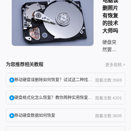
电脑误
删照片
有恢复
的技术
大师吗
硬盘突
然罢
工、重
要文件
为您推荐相关教程
更多视频 >
打不
开，这
移动硬盘误删除如何恢复？试试这二种找回方法！
观看次数:3569
种事谁
碰上都
硬盘格式化怎么恢复？教你两种实用恢复方法！
观看次数:4201
会慌。
很多人
移动硬盘数据如何恢复
第一反
观看次数:3605
应就是
——硬