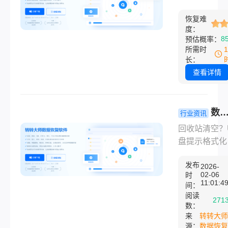
式化”提示？
年5款零成
复软件哪个好
实测推荐!
恢复难
费？别急着花
度：
钱！本文实测
8
预估概率：
正可用的免费
所需时
恢复工具（含
长：
+预览功能）
查看详情
新手友好型方
附详细操作步
键限制说明，
数
行业资讯
安全高效找回
恢复软件免
回收站清空？
据！
版哪个好用
盘提示格式化
2026年5款
数据恢复软件
实可用工具
发布
费版哪个好用
2026-
02-06
时
测！
别急着付费！
11:01:4
间：
文实测5款真
阅读
271
提供有效功能
数：
来
转转大师
免费数据恢复
源：
数据恢复