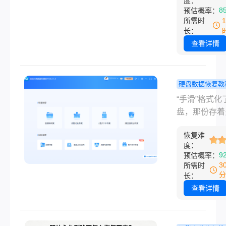
度：
“硬盘数据怎
8
预估概率：
复？”“U盘格
所需时
文件还能找回
长：
数据丢失的瞬
查看详情
那种焦虑和无
感，我深有体
——毕竟，谁
硬盘数据恢复教
历过重要文档
盘不小心格
“手滑”格式化
贵照片或项目
了文件找的
盘，那份存着
突然消失的崩
吗？一篇讲
工作资料、家
呢？但别担心
据恢复的终
恢复难
片或毕业设计
过多年实践，
度：
南！
盘突然空空如
9
预估概率：
结了多种高效
——这无疑是
3
所需时
方法，今天就
时代的一场噩
分
长：
篇干货，帮你
当恐慌袭来，
查看详情
危机！本文结
想知道的是：
实案例（数据
不小心格式化
糊化处理），
件找的回来吗