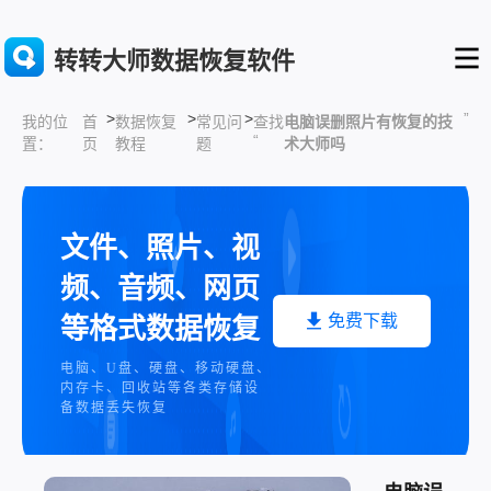
转转大师数据恢复软件
>
>
>
”
首
数据恢复
常见问
查找
电脑误删照片有恢复的技
我的位
“
页
教程
题
术大师吗
置：
文件、照片、视
频、音频、网页
免费下载
等格式数据恢复
电脑、U盘、硬盘、移动硬盘、
内存卡、回收站等各类存储设
备数据丢失恢复