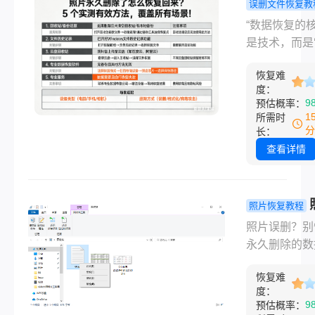
误删文件恢复教
解析每种方法
案是：大概率
片永久删除
“数据恢复的
作步骤、适用
以，但前提是
么恢复回来？
是技术，而是
及注意事项，
须立刻停止任
实测有效方
止损’—— 删
快速找回数据
当操作，并采
覆盖所有场
恢复难
操作，找回概
时提升数据安
确的方法。
度：
低。” 作为深
识。
9
预估概率：
软件测评 8 
1
所需时
主，我见过太
分
长：
场人因误删桌
查看详情
件崩溃、自媒
主丢失拍摄素
哭的场景。“
照片恢复教程
除” 四个字看
误删永久删
照片误删？别
了数据的生命
样找回？这
永久删除的数
期，但实际上
回方法了解
能这样找回双
要文件存储的
恢复难
除的那一刻，
空间未被新数
度：
数据并未真正
9
预估概率：
盖，恢复成功
而去。电脑桌