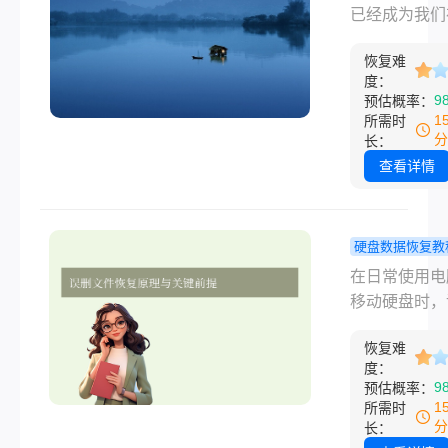
除。面对这种
回来？这些
已经成为我们
况，很多人可
你了解吗！
和管理照片的
感到焦虑和无
恢复难
工具。然而，
但其实，只要
度：
候由于操作失
9
预估概率：
正确的措施，
病毒攻击或系
1
所需时
仍然有可能恢
溃等原因，我
分
长：
些误删的文件
能会不小心删
查看详情
些珍贵的照片
对这种情况，
人会感到焦虑
硬盘数据恢复教
助。但幸运的
盘里的文件
在日常使用电
即使照片已经
心删除了找
移动硬盘时，
脑上删除，我
来吗？4种
重要文件是许
然有可能通过
法详解！
恢复难
都会遇到的困
列方法将它们
度：
无论是清空回
9
预估概率：
来。那么电脑
后的懊悔，还
1
所需时
照片怎么找回
式化分区后的
分
长：
呢？本文将为