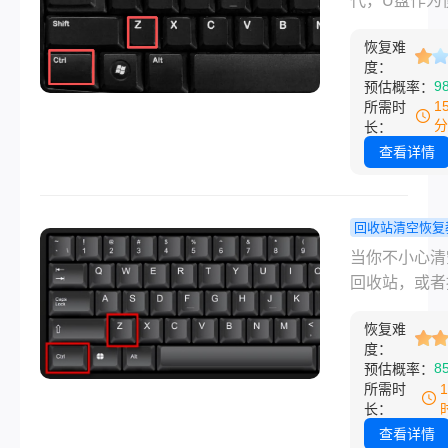
代，U盘作为
么恢复，5种
吗？5种安
储设备被广泛
测有效，成功
恢复方法，9
恢复难
用，但误删文
90%+。操作
度：
都能找回！
情况屡见不鲜
9
预估概率：
数据能救回，
论是工作文档
1
所需时
在30秒内！
习资料还是珍
分
长：
片，一旦丢失
查看详情
能造成不可挽
损失。许多用
发现文件丢失
回收站清空恢复
乱操作，导致
回收站清空
当你不小心清
被覆盖而永久
能恢复吗？
回收站，或者
失。那么电脑
测有效的恢
了 Shift + De
面的文件删了
法，小白也
恢复难
久删除了文件
度：
找回吗？本文
松上手！
种瞬间的恐慌
8
预估概率：
2026年最新
非常真实的。
所需时
复技术实测，
能会觉得这些
长：
梳理5种安全
的照片、重要
查看详情