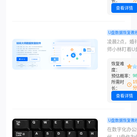
长：
是电脑突然蓝
向U盘存入任
查看详情
重启，再次开
件！这是成功
时，D盘变成
数据的“黄金法
“RAW”格式
——删除操作
U盘数据恢复教
十G的家庭照
标记空间可覆
小心删除了
凌晨2点，婚
和工作文档瞬
新文件存入会
的文件怎么
师小林盯着U
“蒸发”。
旧数据，导致
复？5种亲
窗"已删除"，
丢失。一、快
方法+避坑
恢复难
是汗——200
检：系统回收
度：
户婚礼原片，
9
预估概率：
隐藏文件1. 
点"删除"键全
1
所需时
统回收站很多
失。他颤抖着
分
长：
不知道：直接
索"不小心删
查看详情
删除的文件不
盘里的文件怎
入电脑回收站
复"，指尖冰
如果你是通过
着希望……本
U盘数据恢复教
→删除”操作
把手教你不小
脑u盘里面
在数字化办公
盘开启
除了U盘里的
删了可以找