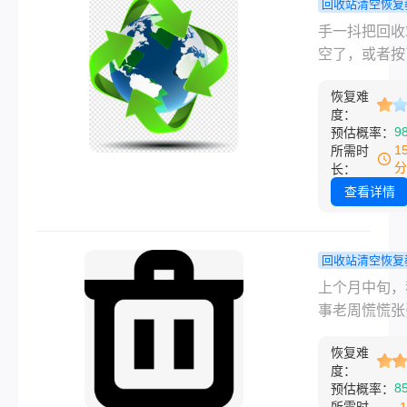
如何恢复。大
回收站清空恢复
怎么恢复”等
人以为文件彻
回收站清空
手一抖把回收
词，助您在数
除后就永久消
能找回吗？
空了，或者按
覆盖后快速行
了，其实并非
文件后，我
Shift+Dele
重获珍贵回忆
此。电脑删除
真正管用的
恢复难
文件，那一瞬
度：
只是系统标记
几招！
真的慌——工
9
预估概率：
存储空间为空
档、孩子的照
1
所需时
覆盖，文件底
攒了半年的资
分
长：
据依然残留在
说没就没了。
查看详情
中，只要没被
己也踩过这个
据覆盖，大概
后来折腾了好
以成功找回。
才搞明白电脑
回收站清空恢复
按照从免费系
站删除的文件
回收站清空
上个月中旬，
能到专业工具
恢复，方法其
能恢复回来
事老周慌慌张
上自救到线下
少，但关键得
我试过这几
来找我——他
的顺序，整理
对，乱操作只
法！
恢复难
一周的季度报
套实测有效的
度：
弄越糟。本文
整理文件夹的
方式，覆盖桌
8
预估概率：
从易到难、从
嫌乱，把好几