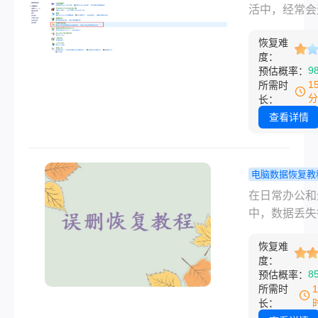
自己的情况选
能找回文件
活中，经常会
逻辑故障的低
这几个方法
需要删除文件
本自救方案—
试试！
恢复难
况。有时候我
转转大师数据
度：
将文件放入回
复软件详细操
9
预估概率：
站，然后清空
指南，助您安
1
所需时
站，这些文件
分
长：
高效挽回数据
已经被彻底删
查看详情
避免花冤枉钱
但实际上，只
握了正确的方
我们还是有机
电脑数据恢复教
复这些被彻底
件覆盖了怎
在日常办公和
的文件。那么
复原来的文
中，数据丢失
删除回收站文
系统自带功
发生在一瞬间
么恢复呢？本
专业软件实
恢复难
论是误删重要
介绍三种简单
度：
南！
档，还是不小
8
预估概率：
的方法，帮助
式化了存有珍
所需时
复彻底删除的
片的U盘，都
长：
站文件。