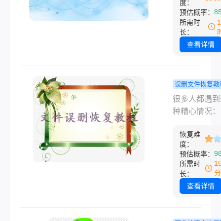
种实用的恢复
度：
复”？95%的
8
预估概率：
案，助你轻松
操作失误导致
所需时
数据危机。
丢失！据202
长：
《数据恢复白
查看详情
书》，覆盖后
时内行动，成
可达65%+（
误删文件恢复教
前超85%）
脑文件彻底
很多人都遇到
由国家级数据
清空回收站
种糟心情况：
团队实测撰写
能找回吗？
里的工作文档
格依据ISO/IE
靠谱恢复方
恢复难
人照片、重要
27040标准，
度：
料，不小心按
9
预估概率：
种仅用官方工
底删除，还顺
1
所需时
零二次覆盖风
空了回收站，
分
长：
恢复方案。全
找不到任何文
查看详情
焦“安全操作+
迹，完全不知
恢复”，关键
脑彻底删除的
覆盖“被覆盖