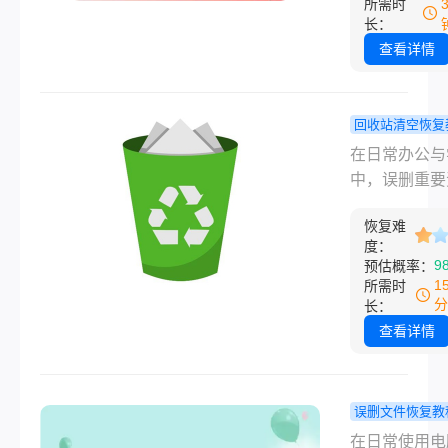
所需时
用的空间标记
储存卡执行常
长：
闲”。
速格式化”时
查看详情
际上仅仅是擦
件分配表
（FAT/NTFS
回收站清空恢复
中的目录索引
笔记本电脑
在日常办公与
原本存储数据
站删除的文
中，误删重要
扇区标记为“
么恢复？实
是令人焦虑的
入”状态，而
据恢复全指
恢复难
状况。掌握笔
度：
片、视频等二
电脑回收站删
9
预估概率：
据依然完整保
文件怎么恢复
1
所需时
存芯片中。
关键技能，能
分
长：
金时间内最大
查看详情
挽回损失。无
毕业论文还是
账目，了解科
误删文件恢复教
数据恢复原理
何恢复硬盘
在日常使用电