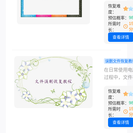
情况下文件只
南与专业方
恢复难
的突然消失，
度：
系统标记为可
人都会感到焦
9
预估概率：
盖，底层数据
助。究竟
1
所需时
留在设备中。
Windows1
分
长：
按照从免费简
文件如何恢复
查看详情
专业深度的顺
最大程度地挽
分享几种实测
失？这不仅是
的恢复方式，
问题，更是数
误删文件恢复教
电脑永久删除
全的必修课。
底删除文件
在日常使用电
误删、轻度格
将结合权威指
恢复？4种
过程中，文件
丢失、无备份
真实案例，为
效的方法全
底删除后无法
恢复等常见场
细解析从专业
略！
恢复难
是让人非常焦
帮大家尽可能
到系统自带工
度：
事情。无论是
丢失的数据。
9
预估概率：
全方位恢复方
心按了
1
所需时
助你高效找回
Shift+Dele
分
长：
的数据。
清空了回收站
查看详情
多人第一反应