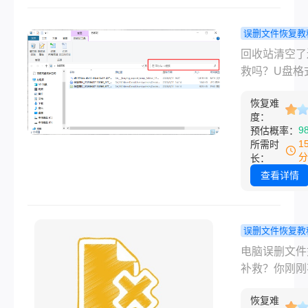
成功率越高。
吗，其
人问硬盘坏了
实关键
误删文件恢复教
复数据吗，其
件删了还能
要看硬
回收站清空了
键要看硬盘是
来吗？我试
盘
救吗？U盘格
故障还是物理
谱的几个方
数据能找回吗
坏，以及数据
恢复难
有没有过这种
有被覆盖。这
度：
——鼠标一点
9
预估概率：
章会从最简单
认删除，然后
1
所需时
况讲起，逐步
人就傻了。上
分
长：
比较棘手的场
帮一个朋友处
查看详情
每个方法我都
类似的事，他
把操作细节讲
写了三天的项
楚。覆盖误删
案，清理桌面
误删文件恢复教
式化、分区丢
候顺手Shift+D
脑误删文件
电脑误删文件
设备异响等常
了。看着他盯
补救？一文
补救？​你刚
况。
幕发呆的样子
恢复数据的
心操作失误，
说别急，文件
方法！
恢复难
了重要的文件