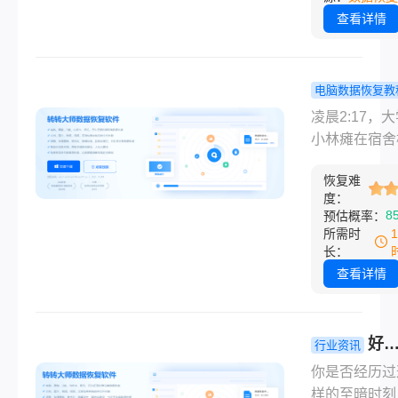
具，首推支持
查看详情
「恢复前预览
的实用方案，
详细操作步骤
电脑数据恢复教
+免费版真实
费数据恢复
力解析，助你
凌晨2:17，
哪款好用？1
全高效找回关
小林瘫在宿舍
工具深度横
数据！
上，手指发抖
转转大师凭
恢复难
毕业设计源代
度：
友好”逆袭
误删分区彻底
8
预估概率：
失，距答辩仅
所需时
小时。“免费
长：
复软件哪款好
查看详情
他疯狂搜索，
混着咖啡渍滴
盘上。同一时
好
行业资讯
宝妈李姐哭着
的免费数据
你是否经历过
手机：女儿周
复软件有哪
样的至暗时刻