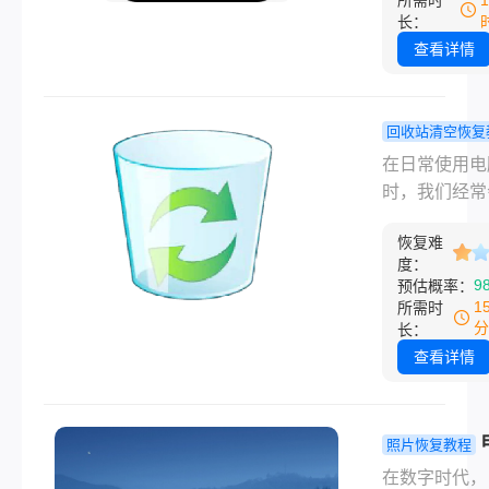
所需时
件误删、回收
到付费的顺序
文件夹一起删
长：
空、U盘文件
几种办法，覆
顺手又点了“
查看详情
除等常见场景
收站清空、
收站”。过了
Shift+Dele
时才发现，报
除、格式化、
在其中某个文
回收站清空恢复
崩溃等常见情
里。他整个人
桌面文件误
在日常使用电
好了，问我：
空回收站恢
时，我们经常
站清空了怎么
亲身试过这
除一些不再需
回来？是不是
办法！
恢复难
文件，并习惯
度：
没了？”
清空回收站以
9
预估概率：
磁盘空间。然
1
所需时
有时我们可能
分
长：
为一时的疏忽
查看详情
操作，不小心
了重要文件，
空了回收站，
照片恢复教程
这些文件被永
删除照片怎
在数字时代，