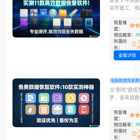
重要文件误删
并非物理消除
完了吗？”
些？实测11
突然罢工、电
要
效数据恢复
屏后资料全无
件！
恢复难
这些令人崩溃
度：
刻，你是否经
8
预估概率：
过？当我们面
所需时
脑屏幕上那个
长：
惊心的对话框
查看详情
确定要永久删
文件吗？”，
“是”之后立即
电脑数据恢复教
及。或是当U
据恢复软件
当“删除”键成
电脑后弹出的
好用免费？1
梦，谁来拯救
格式化”提示
实测神器，
数字资产？“
瞬间凉了半截
手到极客的
恢复难
误删了！”凌
里面有没备份
度：
稻草！
点，设计部的
8
预估概率：
贵照片、重要
发出一声哀嚎
所需时
作文档。
指还在颤抖—
长：