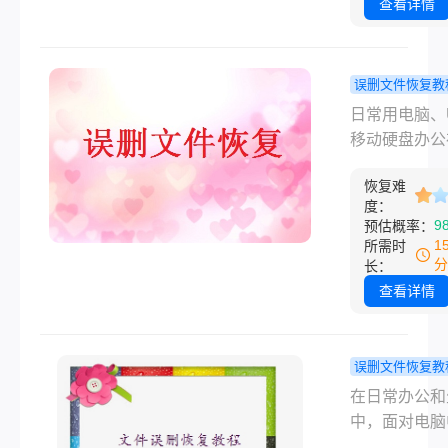
措手不及。面
查看详情
种情况，很多
一时间会搜索
覆盖了怎么恢
误删文件恢复教
来的文件，或
件不小心永
日常用电脑、
找误删数据的
除了还有救
移动硬盘办公
措施。本文将
亲测能用的
料，很多人都
Windows和m
办法！
恢复难
过文件永久删
系统底层原理
度：
情况，要么是
9
预估概率：
合权威技术指
按了Shift+De
1
所需时
为大家详细拆
要么是清空回
分
长：
种行之有效的
后才发现删错
查看详情
恢复方案，帮
要文档、照片
在黄金时间内
作素材，瞬间
程度挽回损失
分慌乱。其实
误删文件恢复教
不小心永久删
windows1
在日常办公和
怎么恢复，并
除文件如何
中，面对电脑
无解的难题，
复？超全实
要文档、珍贵