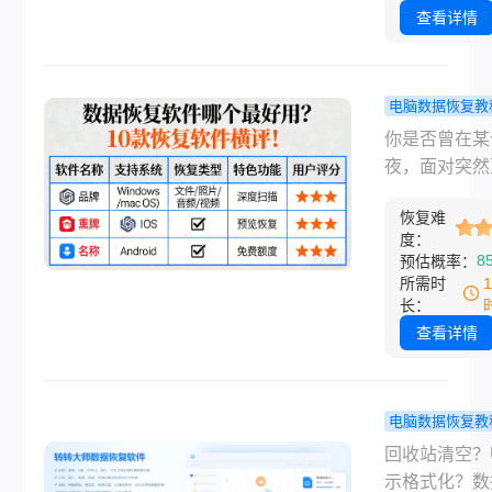
是包含了客户
查看详情
月修改意见的
源文件，随着
“Shift+Delet
电脑数据恢复教
捷键组合，瞬
据恢复软件
你是否曾在某
电脑桌面消失
最好用？10
夜，面对突然
影无踪。紧接
复软件横评
的电脑屏幕，
财务李姐的惊
恢复难
漏了一拍？是
刻：U盘插入
度：
清理文件夹时
8
预估概率：
脑提示“未格式
小心按下了“
所需时
里面存着全年
除”，而那个
长：
销报表；或是
装着你熬了三
查看详情
己正经历的蓝
宵完成的方案
启，C盘资料
或者，旅行归
间蒸发。
你满心期待地
电脑数据恢复教
插入电脑，却
据恢复软件
回收站清空？
到冰冷的“磁
好用免费？2
示格式化？数