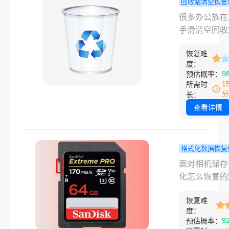
复。下面将介
回收站清空恢复
些常用的数据
电脑误删回
很多办公族在
方法。
文件怎么恢
手滑清空回收
物理转机与
或者不小心按
方案！
恢复难
Shift+Delet
度：
除重要文档时
9
预估概率：
往会瞬间大脑
1
所需时
白。但从底层
分
长：
视角来看，此
查看详情
可不必惊慌。
Windows 的 
或 FAT32 
格式化数据恢复
里，清空回收
机储存卡格
面对相机储存
没有立刻将文
么恢复：底
化怎么恢复的
二进制数据从
与可行性诊
其核心可行性
中彻底抹除，
恢复难
底层存储介质
仅仅是干了一
度：
与数据分离”
9
预估概率：
事：把文件原
上。当相机或