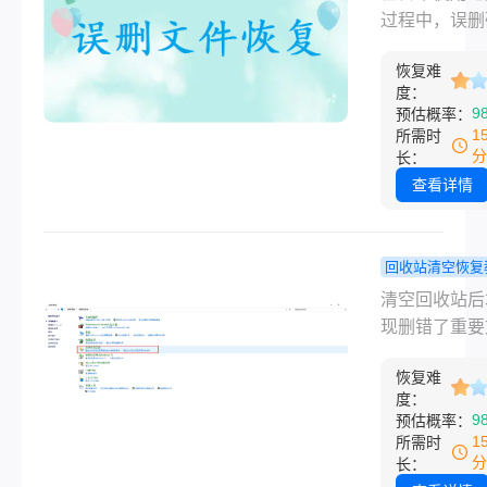
确操作流程，
删的文件？
过程中，误删
盲目尝试更重
个方法帮你
上的文件是一
这直接决定了
问题！
恢复难
见而又令人头
能否被完整找
度：
问题。这些文
9
预估概率：
能包含重要的
1
所需时
文档、珍贵的
分
长：
片、视频回忆
查看详情
其他无法替代
据。幸运的是
过一系列科学
回收站清空恢复
的方法和工具
Win10清空
清空回收站后
们仍有机会找
站后文件还
现删错了重要
些误删的文件
回吗？这些
件，这种情况
文将为您详细
实测有效！
恢复难
人都遇到过。
度：
如何恢复硬盘
反应往往是慌
9
预估概率：
删的文件，帮
觉得文件彻底
1
所需时
挽回宝贵的数
了。其实Wind
分
长：