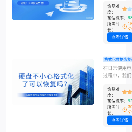
反应过来时界
恢复难
—— 可能是
跳完了，当时
度：
按了 Shift+De
9
预估概率：
凉了半截。不
把重要工作文
1
所需时
盘，U 盘、
了，也可能是
分
长：
也一样，不管
文件时手滑拖
查看详情
格式化，还是
收站没注意，
Shift+Delet
想找的时候发
件、拖拽时不
收站已经清空
格式化数据恢复
丢了，大家第
有更糟的，比
硬盘不小心
在日常使用电
应肯定是 “还
动硬盘突然提示
化了可以恢
过程中，我们
来不？”那么
要格式化才能
吗？从自救
能遭遇过令人
式化了怎么恢
用”，一点击
业救援的终
恢复难
肉跳的瞬间—
据呢？
度：
化，里面存了
南来了！
不小心将存有
9
预估概率：
的照片、视频
文件、珍贵照
3
所需时
了
工作资料的硬
分
长：
式化了。无论
查看详情
操作、系统重