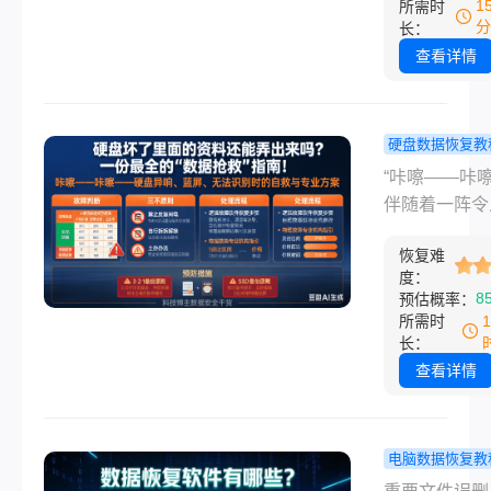
1
所需时
高达 90% 以
件误删、回收
分
长：
被清空、U盘
查看详情
要格式化——
惊心动魄的场
乎每个数码用
硬盘数据恢复教
经历过。数据
盘坏了里面
“咔嚓——咔嚓
瞬间的恐慌常
料还能弄出
伴随着一阵令
我们手足无措
吗？一份最
酸的异响，电
网上繁杂的教
“数据抢救”
恢复难
屏了，或者是
让人难以辨别
度：
南！
论如何插拔，
8
预估概率：
伪。据统计，
都显示“无法
所需时
78%的个人
设备”。那一
长：
失是由于误操
脏骤停的不仅
查看详情
成的，而非硬
盘，还有你的
障。值得庆幸
魂： “我的照
是，绝大多数
作文档、还没
电脑数据恢复教
下，所谓“永久
的毕业论文…
据恢复软件