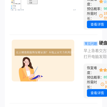
文件历史记录
度：
覆盖，原始文
业软件如“转
9
预估概率：
容仍完整保留
师”、命令提
1
所需时
盘上，这就是
复、分区重建
分
长：
恢复的物理基
理损坏处理。
查看详情
在于及时停止
操作，避免数
覆盖。免费方
硬
常见问题
用于未清空回
罢工了怎么
早上急着交方
或有备份的情
自己能救的
打开电脑发现
付费工具适合
救，救不了
么也进不去；
恢复，尤其针
北京这几家
恢复难
手一抖，把攒
TRIM机制优
度：
年的照片文件
8
预估概率：
理损坏需送专
了Shift+Del
所需时
构处理。日常
遇到这种事，
长：
是防止数据丢
里就剩一个问
查看详情
根本。
数据还能不能
来？很多人第