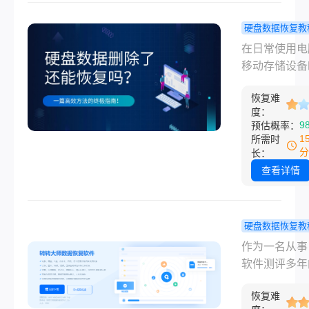
的选择错误，
病毒破坏，格
硬盘数据恢复教
都意味着操作
盘数据删除
在日常使用电
认为这块硬盘
能恢复吗？
移动存储设备
所有数据已被
涵盖原理与
误删重要文件
空”，准备迎
方法的终极
恢复难
是一场“数字噩
数据。那么，
度：
南！
无论是辛苦撰
9
预估概率：
不小心格式化
论文、珍贵的
1
所需时
以恢复吗？答
照片，还是关
分
长：
是：有很大概
商业合同，一
查看详情
以恢复，但成
失，都会让人
否取决于你的
如焚。那么，
操作是否正确
核心问题浮现
硬盘数据恢复教
时。
海：硬盘数据
盘数据怎么
作为一名从事
了还能恢复吗
复？小编亲
软件测评多年
效恢复方法
主，小编每天
全！
恢复难
收到粉丝的求