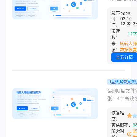
频存的U盘插
些？10款实
周五晚上，赶
变“空盘”；创
工具实测！
发布
一周的方案终
2026-
CTO盯着蓝
02-10
时
完工，你长舒
12:02:2
间：
器，冷汗浸透
口气，随手按
阅读
衫……数据丢
125
Shift + Delete
数：
窒息感，你我
来
转转大师
彻底删除了桌
懂。
源：
数据恢复
上的“最终版
查看详情
_v3.docx”。
秒后，你猛然
醒：“等等，
U盘数据恢复教
像删错了！”
删除了u 盘
或者是出差途
误删U盘文件
文件去哪里
中，相机里的
张：4个高效
回？5种亲
SD卡突然提
法，找回重要
方法+202
恢复难
“需要格式化”
据！开篇：先
度：
南（附操作
里面存着客户
一切操作！重
9
预估概率：
确认的几百张
解）
示：发现U盘
1
所需时
品样片；又或
删后，请立即
分