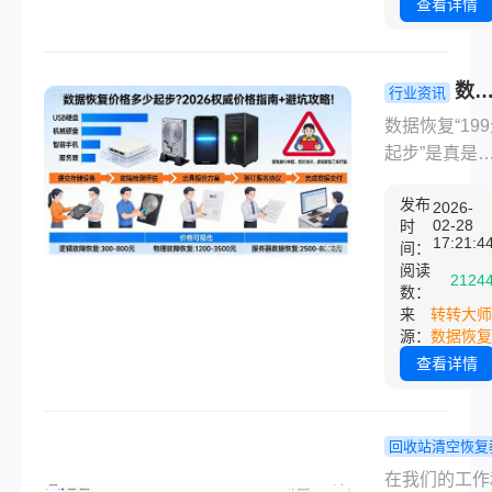
删除文件的机
查看详情
没有我们想象
么"干净"——
删除或清空回
数
行业资讯
后，系统只是
恢复价格多
数据恢复“19
件占用的磁盘
起步？2026
起步”是真是
标记为"可覆盖
威价格指南
假？本文深度
际数据还在原
+避坑攻略
发布
析价格构成逻
2026-
位置，直到新
02-28
时
辑，提供硬盘
17:21:4
间：
写入将其覆盖
手机/服务器
阅读
就给了我们恢
2124
10+场景真实
数：
机会。本文会
来
转转大师
价（附2026
从简单到复杂
源：
数据恢复
场调研数据）
免费到付费的
查看详情
揭露低价陷阱
序，介绍几个
教您3步识别
Win10回收
谱机构。文末
删除了怎么恢
回收站清空恢复
点提供：误删
方法，你可以
回收站清空
在我们的工作
除/误格式化