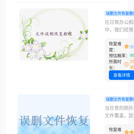
想知道彻底删
件怎么恢复。
误删文件恢复教
将为你详细介
件夹误删了
在日常办公和
种经过验证的
恢复？全面
中，我们经常
方法，涵盖免
的数据找回
到不小心将重
具、系统自带
南！
恢复难
料删除的情况
和专业服务，
度：
对文件夹误删
9
预估概率：
你在不同场景
么恢复的难题
1
所需时
大程度找回丢
多人第一反应
分
长：
数据。
慌失措，担心
查看详情
永久丢失。其
只要掌握正确
法并第一时间
误删文件恢复教
对磁盘的写入
覆盖的图片
当珍贵的照片
作，找回数据
恢复？3大
文件覆盖，您
功率非常高。
法+避坑指
在绝望中搜索
将为你详细介
（2026实
恢复难
盖的图片怎么