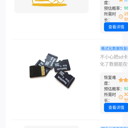
不等于彻底没
度：
别担心，我们
9
预估概率：
准备了七种方
1
所需时
帮助你补救。
分
长：
是误删的文档
查看详情
片、音乐还是
频，下面的方
能帮助你找回
格式化数据恢复
的数据。跟随
不小心把sd
不小心把sd
的指引，享受
式化了数据
化了数据能在
成功的数据恢
恢复吗？全
吗？当你不小
旅吧。
析数据恢复
恢复难
SD卡格式化
度：
案！
据丢失可能让
9
预估概率：
到惊慌和沮丧
3
所需时
是，请放心，
分
长：
分情况下，格
查看详情
后的数据仍然
通过一些方法