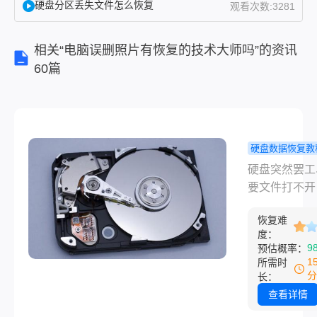
硬盘分区丢失文件怎么恢复
观看次数:3281
盘坏了
能恢复
相关“电脑误删照片有恢复的技术大师吗”的资讯
数据
60篇
吗？答
案是有
机会，
但前提
是你得
硬盘数据恢复教
用对方
盘坏了能恢
硬盘突然罢工
法，而
据吗？试过
要文件打不开
且越早
办法，确实
种事谁碰上都
动手成
会找回！
恢复难
慌。很多人第
功率越
度：
应就是——硬
高。很
9
预估概率：
了能恢复数据
1
多人问
所需时
答案是有机会
分
长：
硬盘坏
前提是你得用
查看详情
了能恢
法，而且越早
复数据