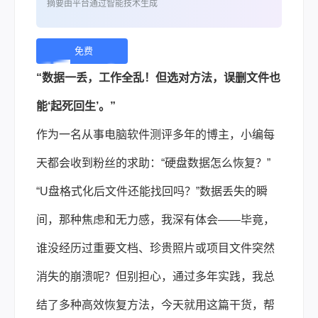
摘要由平台通过智能技术生成
免费
下
“数据一丢，工作全乱！但选对方法，误删文件也
载 |
能‘起死回生’。”
作为一名从事电脑软件测评多年的博主，小编每
天都会收到粉丝的求助：“硬盘数据怎么恢复？”
“U盘格式化后文件还能找回吗？”数据丢失的瞬
间，那种焦虑和无力感，我深有体会——毕竟，
谁没经历过重要文档、珍贵照片或项目文件突然
消失的崩溃呢？但别担心，通过多年实践，我总
结了多种高效恢复方法，今天就用这篇干货，帮