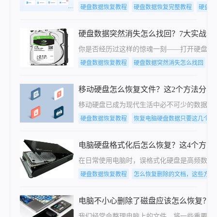
硬盘数据恢复教程
硬盘数据恢复完整教程
硬盘数
硬盘数据突然消失怎么找回？7大实战方
你是否经历过这样的惊魂一刻——打开硬盘，
硬盘数据恢复教程
硬盘数据突然消失怎么找回
硬
移动硬盘怎么恢复文件？这2个方法分享
移动硬盘已成为现代生活中必不可少的数据存
硬盘数据恢复教程
恢复电脑硬盘数据只要这几个步
电脑硬盘格式化后怎么恢复？这4个方法
在日常使用电脑时，误格式化硬盘是高频数据
硬盘数据恢复教程
怎么恢复删除的文档，这些方法
电脑不小心删除了磁盘应该怎么恢复？
我们经常会整理电脑上的文件，将一些重要的