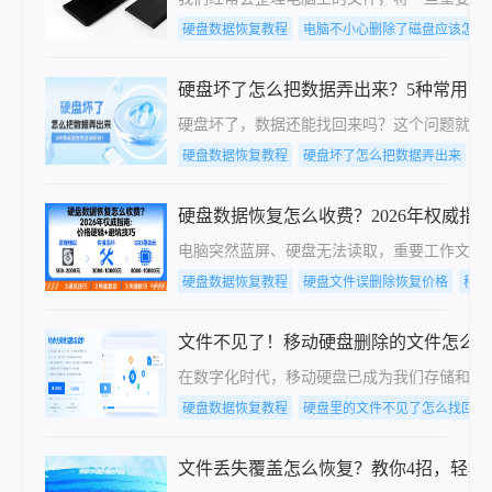
硬盘数据恢复教程
电脑不小心删除了磁盘应该怎么
硬盘坏了怎么把数据弄出来？5种常用高
硬盘坏了，数据还能找回来吗？这个问题就像
硬盘数据恢复教程
硬盘坏了怎么把数据弄出来
电
硬盘数据恢复怎么收费？2026年权威指
电脑突然蓝屏、硬盘无法读取，重要工作文档、
硬盘数据恢复教程
硬盘文件误删除恢复价格
移动
文件不见了！移动硬盘删除的文件怎么
在数字化时代，移动硬盘已成为我们存储和传
硬盘数据恢复教程
硬盘里的文件不见了怎么找回
文件丢失覆盖怎么恢复？教你4招，轻松