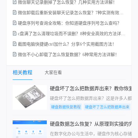
微信聊天记录删掉了怎么恢复？几种实用方法详解！
电
微信卸载后重新安装聊天记录怎么恢复？7种实测有效的恢复方案详解！
硬盘序列号查询全攻略：你知道硬盘序列号怎么查吗？
c盘满了怎么清理垃圾而不误删？8种安全高效的方法详解+误删恢复指南！
硬
截图电脑快捷键ctrl加什么？分享6个实用截图方法！
微信不小心卸载了怎么恢复数据？6种常用方法详解！
相关教程
大家在看
硬盘坏了怎么把数据弄出来？教你恢复
硬盘坏了怎么把数据弄出来？这是许多人都曾
硬盘数据恢复教程
硬盘坏了怎么把数据弄出来
电
硬盘数据怎么恢复？从原理到实操的完
在数字化办公与生活中，硬盘作为核心存储载