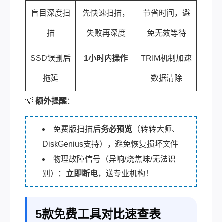
盲目深度扫
先快速扫描，
节省时间，避
描
失败再深度
免无效等待
SSD误删后
1小时内操作
TRIM机制加速
拖延
数据清除
💡
额外提醒
：
免费版扫描后
务必预览
（转转大师、
DiskGenius支持），避免恢复损坏文件
物理故障信号（异响/烧焦味/无法识
别）：
立即断电
，送专业机构！
5款免费工具对比速查表