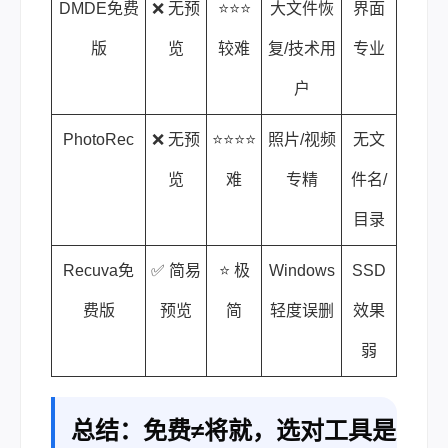
DMDE免费
❌ 无预
⭐⭐⭐
大文件恢
界面
版
览
较难
复/技术用
专业
户
PhotoRec
❌ 无预
⭐⭐⭐⭐
照片/视频
无文
览
难
专精
件名/
目录
Recuva免
✅ 简易
⭐ 极
Windows
SSD
费版
预览
简
轻度误删
效果
弱
总结：免费≠将就，选对工具是