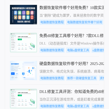
数据恢复软件哪个好用免费？10款实测
当“删除”键成为噩梦，谁来拯救你的数字资产？
电脑数据恢复教程
电脑数据恢复软件哪个好用
免费dll修复工具哪个好用？7款DLL修
DLL（动态链接库）文件是Windows操
电脑数据恢复教程
电脑u盘修复工具
u盘数据恢
硬盘数据恢复软件哪个好用？2025-202
误删文件、格式化失误、系统崩溃、病毒攻击
电脑数据恢复教程
推荐一款硬盘恢复工具
求推荐
DLL修复工具评测：你知道免费的dll修
当你正沉浸在游戏世界，或是赶着完成重要工作
电脑数据恢复教程
电脑u盘修复工具
u盘数据恢