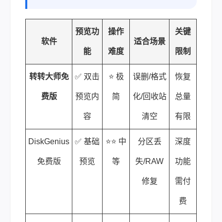
预览功
操作
关键
软件
适合场景
能
难度
限制
转转大师免
✅ 双击
⭐ 极
误删/格式
恢复
费版
预览内
简
化/回收站
总量
容
清空
有限
DiskGenius
✅ 基础
⭐⭐ 中
分区丢
深度
免费版
预览
等
失/RAW
功能
修复
需付
费