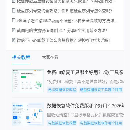
微信卸载后重新安装聊天记录怎么恢复？7种实测有效的恢复方案详解！
硬盘序列号查询全攻略：你知道硬盘序列号怎么查吗？
c盘满了怎么清理垃圾而不误删？8种安全高效的方法详解+误删恢复指南！
截图电脑快捷键ctrl加什么？分享6个实用截图方法！
微信不小心卸载了怎么恢复数据？6种常用方法详解！
电
相关教程
大家在看
免费dll修复工具哪个好用？7款工具亲
"免费DLL修复工具不是越贵越好，而是越适合
电脑数据恢复教程
硬盘数据恢复工具哪个好用
数据恢复软件免费版哪个好用？2026年
回收站清空？U盘提示格式化？数据恢复软件
电脑数据恢复教程
电脑数据恢复软件哪个好用
硬