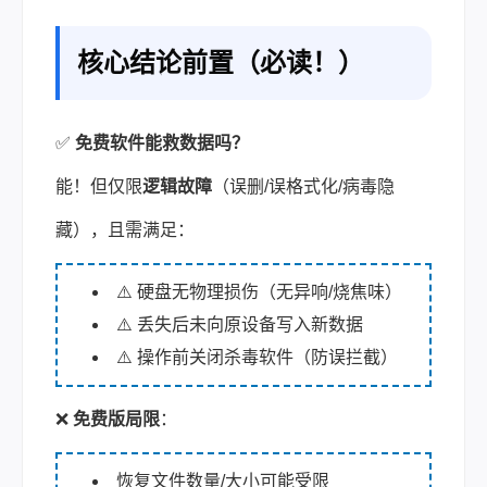
核心结论前置（必读！）
✅
免费软件能救数据吗？
能！但仅限
逻辑故障
（误删/误格式化/病毒隐
藏），且需满足：
⚠️ 硬盘无物理损伤（无异响/烧焦味）
⚠️ 丢失后未向原设备写入新数据
⚠️ 操作前关闭杀毒软件（防误拦截）
❌
免费版局限
：
恢复文件数量/大小可能受限