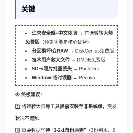
关键
追求安全感+中文体验
→ 首选
转转大师
免费版
（预览功能是核心优势）
分区损坏/变RAW
→ DiskGenius免费版
技术用户救大文件
→ DMDE免费版
SD卡照片批量丢失
→ PhotoRec
Windows临时误删
→ Recuva
🌟
终极建议
：
1️⃣ 将转转大师等工具
提前安装至非系统盘
，突发
状况不慌乱
2️⃣ 重要数据坚持
“3-2-1备份原则”
（3份副本、2