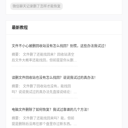
微信聊天记录删了怎样才能恢复
最新教程
文件不小心被删回收站没有怎么找回？别慌，这些办法我试过！
摘要：
文件删了还能找回来？回收站清空
后文件大概率还能找回，但前提是你从删除
之后到发现之前，没再往那个盘里存过新东
西。因为删除只是把文件标记成“可覆盖”，
真实数据还在磁盘上待着。这个前提比用什
误删文件回收站也没有怎么找回？说说我试过的真办法！
么方法都关键——只要被新数据盖住了，神
摘要：
文件删了回收站也没有，能找回
仙软件也救不回来。前阵子同事小李给客户
吗？说说我试过的真办法先直接说结论：能
做方案，晚上赶工误把存了三天素材的文件
找回，但前提是你清空回收站之后没再往那
夹删了，回收站也顺手清空。他给我打电话
个盘里存过东西。 这一步直接决定数据是
时声音都变了，第一
否被“覆盖”，比用什么软件都关键——因为
电脑文件删除了如何恢复？我试过靠谱的几个方法！
删除只是把文件的“门牌号”撕了，数据本身
摘要：
文件删了还能找回来吗？能，但前
还躺在硬盘里；但只要新数据住了进去，原
提是删除后没再往那个盘里存过新东西。电
文件就被物理抹掉，神仙也难救。一段糟心