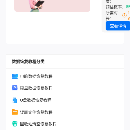
部清空……这
度：
作合同、家庭
8
预估概率：
人心头一紧的
聊、孩子成长
所需时
历，许多人都
录……一旦丢
长：
过。那么，不
以弥补。本文
查看详情
删除微信聊天
依据微信官方
怎么恢复呢？
（2026年8.0
将为您系统梳
实测），聚焦
2026年最新
全、完整、高
用且高效的微
数据恢复教程分类
大原则，详解
天记录恢复方
信认证迁移方
助您在关键时
全程无需第三
电脑数据恢复教程
大可能地找回
具，拒绝隐私
的记忆与信息
硬盘数据恢复教程
风险，关键词
覆盖搜索热词
U盘数据恢复教程
你10分钟完
误删文件恢复教程
迁移，新旧手
天记录0丢失
回收站清空恢复教程