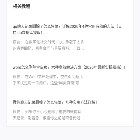
当时我也是满头问号：怎样恢复坏的硬盘数
相关教程
据？后来折腾了大半天才把东西捞回来大部
分。如果你现在也正在为硬盘出问题发愁，
先别慌，这篇会按从简单到复杂、从免费到
qq聊天记录删除了怎么恢复？详解2026年4种常用有效的方法（支
付费的顺序，把我试过靠谱的几个方法都告
持.db数据库提取）
诉你，重点解决怎样恢复坏的硬盘数据这个
问题。
摘要：
在数字化社交时代，QQ 承载了太多
的青春回忆、商务合同与重要资料。一旦误
删聊天记录，由于 QQ 数据的加密特性，恢
复工作往往是一场与时间的赛跑。删除并不
等同于永久抹除。在数据底层，删除指令通
word怎么删除空白页？六种高效解决方案（2026年最新实操指南）！
常只是将该块空间标记为“可占用”，只要新
摘要：
在Word文档处理中，空白页问题几
数据尚未覆盖该区域，通过合理的方法依然
乎困扰过每一位用户。这些“幽灵页面”可能
有很大几率找回。
由分页符残留、段落格式异常、表格溢出或
页面设置错误导致。那么word怎么删除空
白页呢？本文结合最新Office版本特性，整
微信聊天记录删掉了怎么恢复？几种实用方法详解！
理六种经过验证的解决方案，助你精准清除
摘要：
如果你不小心删除了重要的微信聊
冗余页面。
天记录，别着急，根据你之前是否备份过、
删除时间长短、以及你使用的设备类型，有
不同层次的方法可以尝试恢复。那么微信聊
天记录删掉了怎么恢复呢？下面我按照恢复