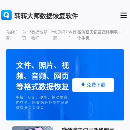
转转大师数据恢复软件
>
>
>
”
首
数据恢复
常见问
查找
微信聊天记录迁移到另一
我的位
“
页
教程
题
个手机
置：
文件、照片、视
频、音频、网页
免费下载
等格式数据恢复
电脑、U盘、硬盘、移动硬盘、
内存卡、回收站等各类存储设
备数据丢失恢复