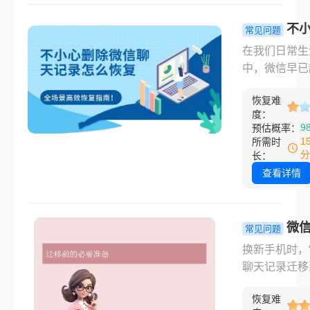
确方法。那么
不小心卸载了
不
常见问题
恢复数据呢？
除微信聊天
在我们日常生
将提供详细、
怎么恢复？
中，微信早已
的微信数据恢
慌！这有一
了单纯的通讯
案，涵盖不同
场景高效恢
恢复难
具，成为了承
状态下的解决
度：
南！
作沟通、情感
9
预估概率：
案，助你最大
流、重要文件
1
所需时
挽回损失。
资金往来的核
分
长：
台。那些看似
查看详情
的聊天记录，
包含着珍贵的
忆、关键的工
微
常见问题
证或重要的交
记录迁移到
换新手机时，
息。然而，手
个手机？3
聊天记录迁移
滑，误删对话
方法全解析
一个手机”是9
手机一崩，数
恢复难
户的核心痛点