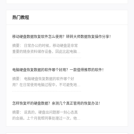
脑文件删除了如何恢复，核心就一句话：文
的真实经历上周我表哥干了一件事，差点把
件还在磁盘上，只是系统把这块空间标记成
自己电脑拍烂。他在整理旧照片，想删掉一
“可覆盖”了。一旦你继续写入新数据，才会
堆模糊的重复图，结果
热门教程
真把原来的文件盖掉。盖掉的部分，用什么
软件都救不回来。所以，发现误删之后，第
一件事是“停手”，不是找软件。
移动硬盘数据恢复软件怎么使用？转转大师数据恢复操作分享！
摘要：
日常办公的时候，移动硬盘是非常
重要的随身资料储存设备，因此比起电脑本
地的硬盘，移动硬盘更加容易出现数据丢
失、误删等情况。一些重要的数据如果没有
备份，那么造成的损失将是难以估量的，因
电脑硬盘恢复数据的软件哪个好用？一款值得推荐的软件！
此市场对移动硬盘数据恢复软件的需求是非
摘要：
电脑硬盘恢复数据的软件哪个好
常大，今天我们就针对转转数据恢复大师数
用？在日常使用电脑过程中，不可避免地会
据恢复这款软件，讲讲如何利用工具恢复丢
遇到电脑硬盘数据丢失或损坏的情况。无论
失的数据。
是因为误操作、磁盘故障还是病毒攻击，我
们都面临着一种紧迫感，需要尽快找到一款
怎样恢复坏的硬盘数据？亲测几个真正管用的恢复办法！
稳定可靠的软件来恢复我们的宝贵数据。然
摘要：
说真的，硬盘出问题那一刻心态真
而，市面上各种各样的电脑硬盘恢复软件让
的会崩。上个月我帮同事处理过一次，他那
人眼花缭乱，我们应该如何选择呢？本文将
个用了三年的移动硬盘突然不认盘了，里面
会为大家详细介绍一款备受好评的电脑硬盘
全是项目资料，急得他在工位上直拍桌子。
恢复数据软件，帮助大家解决这一难题。