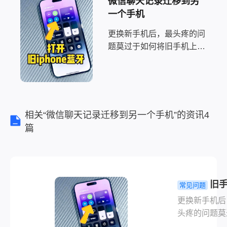
微信聊天记录迁移到另
一个手机
更换新手机后，最头疼的问
题莫过于如何将旧手机上的
宝贵数据安全迁移。那么旧
手机如何导入新手机呢？别
担心，这份指南将为你梳理
主流、可靠的数据迁移方
法，助你轻松完成新旧手机
相关“微信聊天记录迁移到另一个手机”的资讯4
的无缝衔接！
篇
旧
常见问题
何导入新手
更换新手机后
常用方法全
头疼的问题莫
析！
如何将旧手机