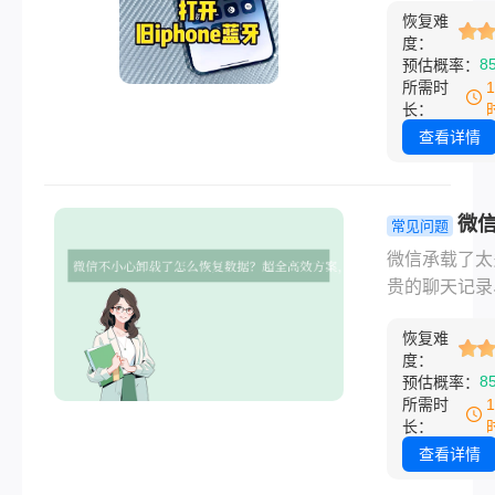
恢复难
宝贵数据安全
度：
移。那么旧手
8
预估概率：
何导入新手机
所需时
别担心，这份
长：
将为你梳理主
查看详情
可靠的数据迁
法，助你轻松
新旧手机的无
微
常见问题
接！
心卸载了怎
微信承载了太
复数据？超
贵的聊天记录
效方案，关
作文件、生活
刻救回珍贵
恢复难
片，一旦不小
度：
载，那种恐慌
8
预估概率：
悔感瞬间袭来
所需时
慌！数据恢复
长：
不可能，关键
查看详情
立即行动和采