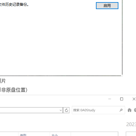
照片
择非原盘位置）