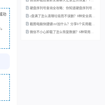
微信卸载后重新安装聊天记录怎么恢复？7种实测有效的恢复方案详解！
硬盘序列号查询全攻略：你知道硬盘序列号怎么查吗？
成功
c盘满了怎么清理垃圾而不误删？8种安全高效的方法详解+误删恢复指南！
截图电脑快捷键ctrl加什么？分享6个实用截图方法！
备。
微信不小心卸载了怎么恢复数据？6种常用方法详解！