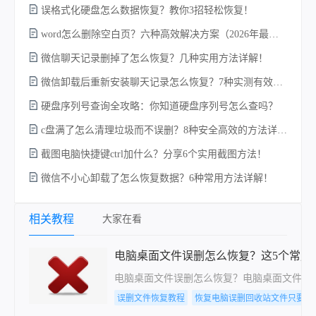
误格式化硬盘怎么数据恢复？教你3招轻松恢复！
电
word怎么删除空白页？六种高效解决方案（2026年最新实操指南）！
微信聊天记录删掉了怎么恢复？几种实用方法详解！
微信卸载后重新安装聊天记录怎么恢复？7种实测有效的恢复方案详解！
硬
硬盘序列号查询全攻略：你知道硬盘序列号怎么查吗？
c盘满了怎么清理垃圾而不误删？8种安全高效的方法详解+误删恢复指南！
截图电脑快捷键ctrl加什么？分享6个实用截图方法！
微信不小心卸载了怎么恢复数据？6种常用方法详解！
回
相关教程
大家在看
电脑桌面文件误删怎么恢复？这5个常用
电脑桌面文件误删怎么恢复？​电脑桌面文件
误删文件恢复教程
恢复电脑误删回收站文件只要这