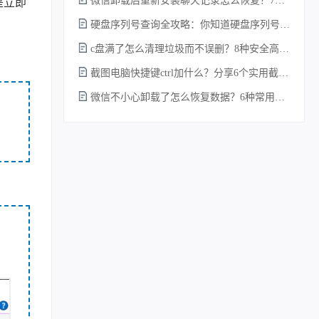
微信卸载后重新安装聊天记录怎么恢复？7种实测有效的恢复方案详解！
是立即
硬盘序列号查询全攻略：你知道硬盘序列号怎么查吗？
c盘满了怎么清理垃圾而不误删？8种安全高效的方法详解+误删恢复指南！
截图电脑快捷键ctrl加什么？分享6个实用截图方法！
微信不小心卸载了怎么恢复数据？6种常用方法详解！