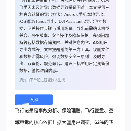
飞行记录是事故分析、保险理赔等核心依据，62%
飞手因未及时导出数据导致举证困难。本文提供三
种官方认证的导出方法：Android手机本地导出、
iOS通过iTunes导出、DJI Assistant 2导出飞控数
据，涵盖操作步骤与适用场景。导出前需确认机型
兼容、APP版本、安全操作及隐私保护。高频问题
解答包括数据存储期限、关键信息内容、iOS用户
导出方式等。文章提醒避免第三方工具、误删文件
和数据泄露风险，强调数据安全三原则：及时导
出、双备份、规范命名。建议旧机型用户定期备份
数据，警惕诈骗信息。
摘要由平台通过智能技术生成
免费
下
飞行记录是
事故分析、保险理赔、飞行复盘、空
载 |
域申诉
的核心依据！据大疆用户调研，
62%的飞