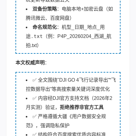
双备份策略
：电脑本地+加密云盘（如
腾讯微云、百度网盘）
机型_日期_地点_用
命名规范化
：
途.txt
（例：P4P_20260204_西湖_航
拍.txt）
本文权威声明
：
✅ 全文围绕"DJI GO 4飞行记录导出”“飞
控数据导出”等高搜索量关键词深度优化
✅ 内容经DJI官方支持文档（2026年2
月实测）验证，
拒绝推荐非官方工具
✅ 严格遵循大疆《用户数据安全规
范》，强调隐私保护
✅ 结构符合百度搜索优质内容标准