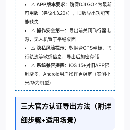
⚠️
APP版本要求
：确保DJI GO 4为最新
可用版（建议4.3.20+），旧版导出功能可
能缺失
⚠️
操作安全第一
：导出前关闭飞行器电
源，无人机置于平稳桌面
⚠️
隐私风险提示
：数据含GPS坐标、飞
行轨迹等敏感信息，导出后加密存储
⚠️
系统兼容提醒
：iOS 15+对旧APP限
制增多，Android用户操作更稳定（实测小
米/华为机型）
三大官方认证导出方法（附详
细步骤+适用场景）