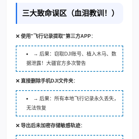
三大致命误区（血泪教训！）
❌
使用"飞行记录提取"第三方APP
：
→ 后果：窃取DJI账号、植入木马、数
据泄露！大疆官方多次警告
❌
直接删除手机DJI文件夹
：
→ 后果：所有本地飞行记录永久丢失，
无法恢复
❌
导出后未加密存储敏感轨迹
：