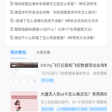
微信卸载后重新安装聊天记录怎么恢复？7种实测有效的恢复方案详解！
硬
硬盘序列号查询全攻略：你知道硬盘序列号怎么查吗？
c盘满了怎么清理垃圾而不误删？8种安全高效的方法详解+误删恢复指南！
截图电脑快捷键ctrl加什么？分享6个实用截图方法！
微信不小心卸载了怎么恢复数据？6种常用方法详解！
回
相关教程
大家在看
DJI Fly飞行记录和飞控数据导出全攻
飞行记录与飞控数据是事故举证、保险理赔、飞行复盘
常见问题
大疆无人机sd卡怎么格式化？常用高效
无人机拍摄过程中，SD 卡突然提示“需要格
常见问题
sd卡数据误删怎么恢复？简单高效的恢复