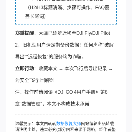
（H2/H3标题清晰、步骤可操作、FAQ覆
盖长尾词）
郑重提醒
：大疆已逐步迁移至DJI Fly/DJI Pilot
2，旧机型用户请定期备份数据！任何声称"破解
导出""远程恢复"的服务均为诈骗。
立即行动
：收藏本文 → 本次飞行后导出记录 →
为安全飞行上保险！
注：操作前请阅读《DJI GO 4用户手册》第8
章"数据管理"，本文不构成技术承诺
温馨提示：本文由转转
数据恢复大师
网站编辑出品转载
请注明出处，违害必究(部分内容来源于网络，经作者整