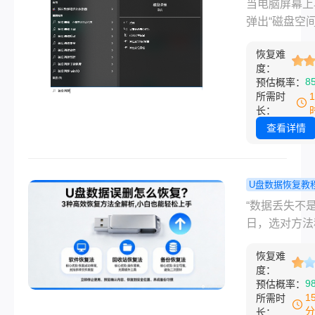
不足怎么清
当电脑屏幕上
与关键注意点
甚至文件完全
一套全面、
弹出“磁盘空间
您精准释放每
识别时，那种
的系统清理
的红色警告时
字节，让电脑
感无疑是非常
南！
恢复难
种焦虑和束手
活力。
的。
度：
的感觉足以打
8
预估概率：
何正在进行的
所需时
工作。无论是
长：
保存文件，还
查看详情
统运行变得异
顿，磁盘空间
都是现代计算
U盘数据恢复教
户最常见的困
数据误删怎
“数据丢失不
一。盲目地删
复？3种高
日，选对方法
件并非良策，
方法全解析
救星！”大家
效、安全地释
白也能轻松
恢复难
是小编，一名在
贵空间才是关
度：
手！
互联网行业深
9
预估概率：
年的电脑软件
1
所需时
博主。每天，
分
长：