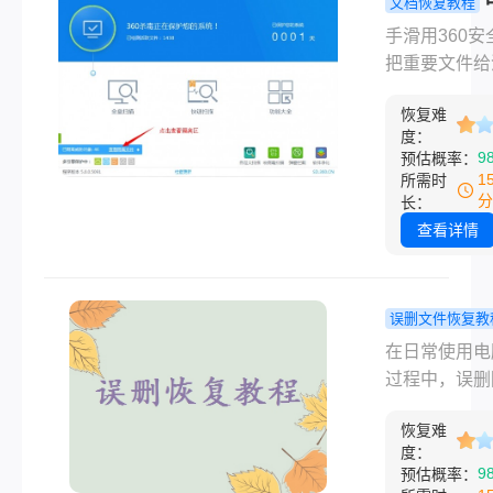
文档恢复教程
那个使用，下
用360删除
手滑用360安
给您介绍文档
么恢复文件
把重要文件给
如何恢复。
测几个真正
了，回收站也
的办法！
恢复难
了，那一刻整
度：
是不是直接懵
9
预估概率：
别急着拍大腿
1
所需时
脑用360删除
分
长：
么恢复文件这
查看详情
还真不是没救。
删除文件的时
大部分情况下
误删文件恢复教
是把数据从硬
件夹误删除
在日常使用电
彻底抹掉了，
回收站怎么
过程中，误删
把文件移到了
到？尝试这
件夹是一个常
区，或者只是
方法找回！
恢复难
问题，尤其是
了"可覆盖"。
度：
些文件夹并未
9
预估概率：
没往那个盘里
在回收站时，