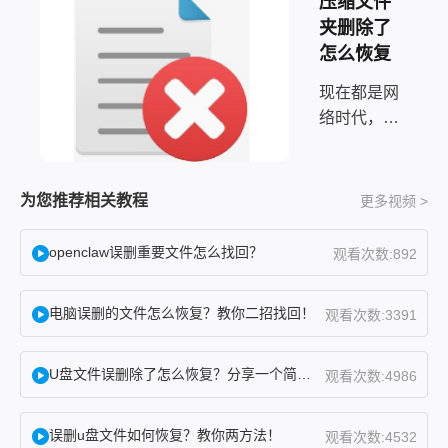
压缩文件
夹删除了
怎么恢复
现在都是网
络时代，百
度跟各大搜
索网站成为
了我们的知
为您推荐相关教程
更多视频 >
识加油站，
凡事不懂就
openclaw误删重要文件怎么找回？
观看次数:892
点关键词进
去搜索，想
电脑误删的文件怎么恢复？教你二招找回！
观看次数:3391
必大家也有
去搜索过文
档误删如何
U盘文件误删除了怎么恢复？分享一个简单恢复方法！
观看次数:4986
恢复的吧，
是不是跳出
误删u盘文件如何恢复？教你两方法！
观看次数:4532
了许多的软