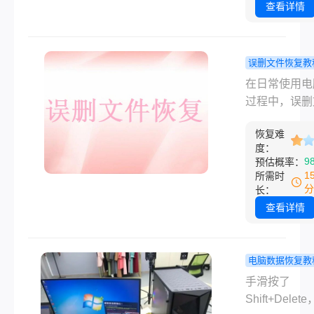
惑。然而，即
查看详情
件被标记为永
除，仍有多种
可以尝试恢复
误删文件恢复教
么电脑不小心
除的文件怎
在日常使用电
性删除文件怎
回来？分享
过程中，误删
回呢？本文将
作简单的方
或文件夹是一
几种有效的恢
恢复难
见的问题。幸
法，帮助您找
度：
是，有多种方
9
预估概率：
删的文件。
以帮助我们找
1
所需时
删除的文件。
分
长：
删除的文件怎
查看详情
回来呢？以下
种实用的方法
助你在误删文
电脑数据恢复教
迅速恢复。
Shift+Del
手滑按了
的文件还能
Shift+Dele