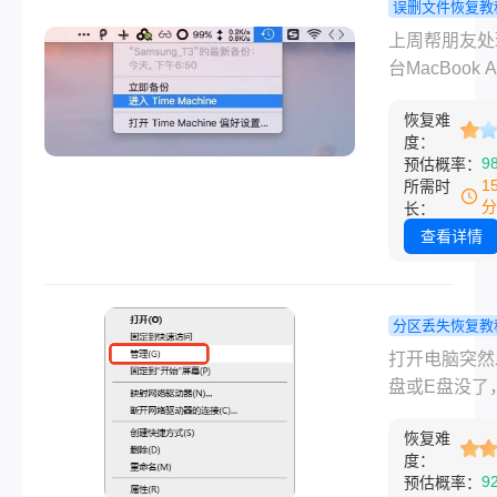
有怎么恢复的
误删文件恢复教
间。
基本都是这种
Mac上误删
上周帮朋友处
况：手一快，
别慌，我试
台MacBook 
没了，回收站
个能找回的
哭丧着脸说刚
了，脑子一片
法！
恢复难
的毕业论文被
度：
白。别慌，这
手滑删了，废
9
预估概率：
按从免费到付
也清空了。我
1
所需时
从简单到复杂
第一反应是：
分
长：
序，把我自己
慌，Mac电脑
查看详情
和帮别人处理
恢复删除的文
几个办法说清
其实有几个路
覆盖误删、回
以试。”他半
分区丢失恢复教
清空、U盘文
地让我操作，
区突然不见
打开电脑突然
失、格式化、
还真把论文找
据还能找回
盘或E盘没了
损坏这些常见
了。今天就把
试过几个办
分区消失，里
况，你对号入
方法按从易到
实管用！
恢复难
的文件、照片
行。
顺序整理出来
度：
作资料全都不
9
预估概率：
盖误删、格式