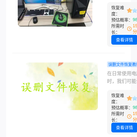
来吗？我试
直接没了，回
这几个办法
恢复难
都没经过——
度：
用！
崩溃我经历过
9
预估概率：
一次。很多人问s
1
所需时
delete删除
分
长：
么恢复，说实
查看详情
能不能找回来
键看你删完之
了什么。这篇
误删文件恢复教
我会按从免费
脑永久删除
在日常使用电
费、从简单到
件怎么恢复
时，我们可能
的顺序，把我
实用找回方
小心永久删除
试过的几个办
解析！
恢复难
重要的文件。
出来，你对照
度：
这些文件看似
9
预估概率：
的情况选就行
消失，但实际
1
所需时
说结论：大部
通过一些方法
分
长：
况下，只要删
们仍然有机会
查看详情
后没有往那个
们恢复。那么