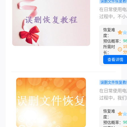
误删文件恢复教
呢？本文将详
脑怎么找回
在日常使用电
绍几种常见的
删除的文件
过程中，不小
方法，帮助大
个方法值得
久删除重要文
决这一难题。
试！
恢复难
常见的问题。
度：
的是，尽管文
9
预估概率：
标记为“永久删
1
所需时
但在一定条件
分
长：
我们仍然有机
查看详情
回这些文件。
电脑怎么找回
删除的文件呢
误删文件恢复教
文将详细介绍
删除的文件
在日常使用电
有效的方法来
恢复？推荐
过程中，我们
电脑中永久删
这三个方法
会遇到误删除
文件
恢复难
的情况。这些
度：
可能包含重要
9
预估概率：
作资料、珍贵