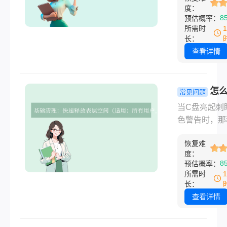
度：
启动缓慢时，
8
预估概率：
是 C 盘空间
所需时
灯的信号。作
长：
统盘，C 盘
查看详情
载操作系统核
件，还默认存
量临时数据、
怎
常见问题
文档和程序缓
c盘空间？
当C盘亮起刺
空间不足不仅
详细拯救系
色警告时，那
性能，更可能
指南！
统卡顿、无法
系统更新失败
恢复难
更新、甚至软
件崩溃甚至数
度：
溃的窒息感，
8
预估概率：
失。那么怎么
每个电脑用户
所需时
盘空间呢？本
有体会。C盘
长：
系统梳理 15
足不仅影响效
查看详情
清理方案，涵
还可能威胁系
一键操作到深
定性。那么怎