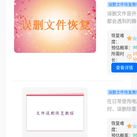
间变得尤为重
误删文件恢复教
那么电脑c盘
件删除怎么
误删文件是许
成红色了怎么
回？完整恢
都会遇到的棘
呢？本文将介
南与注意事
题，尤其是重
种有效的C盘
恢复难
工作文档、珍
法。
度：
片或视频丢失
9
预估概率：
可能带来巨大
1
所需时
扰。但被删除
分
长：
件并非彻底消
查看详情
只要操作得当
部分文件都能
功恢复。那么
误删文件恢复教
删除怎么找回
脑误删除的
在日常使用电
本文将提供详
怎么恢复？
时，误删除重
恢复步骤、工
用方法详解
件是许多人都
荐以及预防数
恢复难
到的棘手问题
失的实用技巧
度：
论是误按了
9
预估概率：