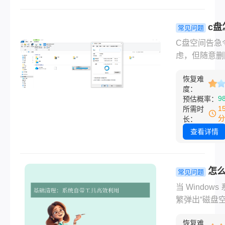
到进阶的解决
案，帮助您高
c盘
常见问题
复重要文档。
清理垃圾而
C盘空间告急
删文件？几
虑，但随意删
用安全方法
件又可能引发
南！
恢复难
崩溃或数据丢
度：
那么c盘怎么
9
预估概率：
圾而不误删文
1
所需时
呢？别担心！
分
长：
是一套安全、
查看详情
效、零误删的
理方案，操作
单，新手也能
怎
常见问题
掌握。
c盘空间？15
​当 Window
高效方法详
繁弹出“磁盘
足”警告，或
恢复难
行明显卡顿、