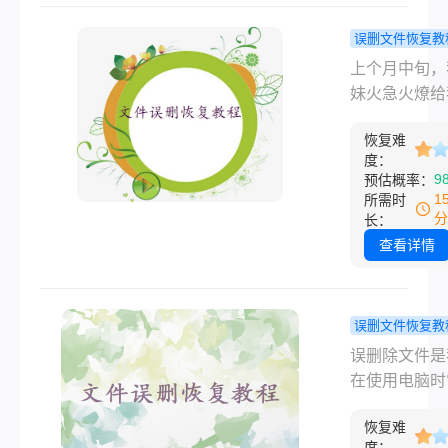
的汇报材料—
他反应过来，
误删文件恢复教
经拔下来了。
盘照片删了
上个月中旬，
我：“U盘误
站也清空了
妹火急火燎给
件是不是就没
能找回来吗
电话，声音都
试过这几招
恢复难
哭腔——她趁
度：
出去玩拍了好
9
预估概率：
张照片，存电
1
所需时
一个叫“旅行20
分
长：
的文件夹里，
查看详情
的时候手一滑
文件夹删掉了
过神来发现回
误删文件恢复教
也顺手清空了
删除文件怎
误删除文件是
急得不行：“
复？分享几
在使用电脑时
照片删了回收
法，小白也
的问题之一。
空了怎么找回
松掌握!！
恢复难
要的文件被误
是不是彻底没
度：