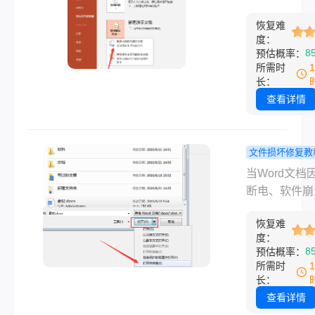
决方案详解
演示文稿的重
恢复难
体，其完整性
度：
访问性至关重
8
预估概率：
然而，由于意
所需时
闭程序、存储
长：
故障、病毒感
查看详情
文件格式错误
因，PPT文
会损坏，导致
文件损坏修复教
正常打开或内
word损坏
当Word文档
常。那么ppt
么修复？7
断电、软件崩
怎么修复呢？
方法详解!
病毒感染等原
是针对PPT
恢复难
致无法打开或
度：
坏的常用修复
异常时，可以
8
预估概率：
法，帮助您高
以下多种修复
所需时
复重要文件。
法。那么wor
长：
文件怎么修复
查看详情
本文整理了从