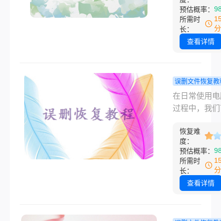
时，可能会让
9
预估概率：
感到焦虑和困
1
所需时
然而，不必过
分
长：
忧，因为有多
查看详情
法可以帮助您
误删的文件。
误删除文件怎
误删文件恢复教
复呢？本文将
脑文件凭空
在日常使用电
介绍一些常见
了怎么恢复
过程中，我们
复方法，帮助
几个数据恢
会遇到一些令
回误删的文件
法帮你找回!
恢复难
疼的问题，比
度：
脑文件突然凭
9
预估概率：
失。这种情况
1
所需时
会影响我们的
分
长：
效率，还可能
查看详情
重要数据的丢
那么电脑文件
消失了怎么恢