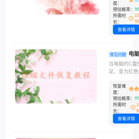
度：
果您刚刚删除
9
预估概率：
个文件，您有
1
所需时
方法可以尝试
分
长：
它。那么电脑
查看详情
删除的文件怎
复呢？本文将
提供详细的步
电脑
常见问题
导，帮助您快
满了变成红
当电脑的C盘
回丢失的数据
怎么清理？
足，变为红色
有高效清理
状态时，意味
南！
恢复难
统盘已经接近
度：
和。这不仅会
8
预估概率：
电脑的运行速
所需时
还可能导致软
长：
装失败、系统
查看详情
等一系列问题
此，及时清理