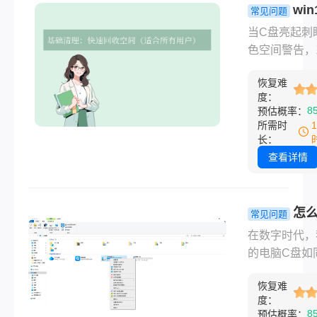
化，助你精准
win
理c盘空间呢
常见问题
宝贵空间。
将提供一套无
盘满了怎么
当C盘亮起刺
装系统、安全
理？超详细
色空间警告，
的C盘清理方
清理指南！
运行卡顿如蜗
盖从新手到进
恢复难
安装新软件频
度：
全套技巧，助
错——这无疑
8
预估概率：
松释放30GB
个Windows 
所需时
间！
的噩梦。别急
长：
装系统！那么
查看详情
win10c盘满
清理呢？本文
供10大高效
怎
常见问题
略，从零风险
电脑c盘？1
在数字时代，
操作到深度优
效清理方法
的电脑C盘如
手把手教你精
解！
的心脏地带，
放宝贵空间，
恢复难
着操作系统、
重获新生。
度：
程序与日常缓
8
预估概率：