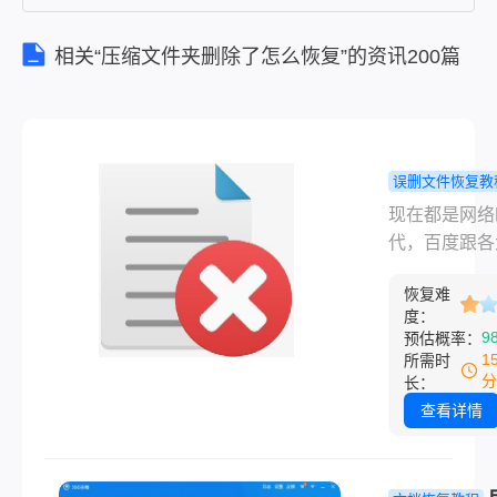
件，让您一
时间不知道
相关“压缩文件夹删除了怎么恢复”的资讯200篇
下载那个使
用，下面来
给您介绍文
误删文件恢复教
档误删如何
现在都是网络
复？教你三
代，百度跟各
回方法
索网站成为了
恢复难
的知识加油站
度：
事不懂就点关
9
预估概率：
进去搜索，想
1
所需时
家也有去搜索
分
长：
档误删如何恢
查看详情
吧，是不是跳
许多的软件，
一时间不知道