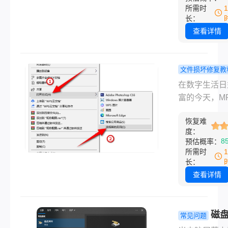
然而，这块宝
所需时
空间却常常在
长：
不觉中被各种
查看详情
填满，导致系
行缓慢、软件
甚至更新失败
文件损坏修复教
对红彤彤的“
mp4文件打
在数字生活日
间不足”警告
怎么修复？
富的今天，M
用户感到无从
慌！一篇涵
式因其出色的
手。那么怎么
有高效修复
恢复难
性和压缩比，
度：
电脑c盘呢？
的终极指南
了我们记录生
8
预估概率：
在为您提供一
分享视频、保
所需时
基础到高级、
要资料的首选
长：
全到彻底的C
而，当你兴致
查看详情
全攻略，涵盖
地双击一个M
高效方法，每
件，却只看到
法均附有详细
器报错、卡顿
磁
常见问题
用场景、操作
有声音没有画