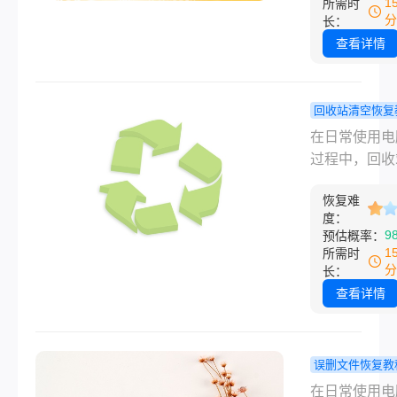
1
所需时
片或视频等，
分
长：
丢失，可能会
查看详情
们带来不小的
烦。那么，已
的文件怎么恢
回收站清空恢复
呢？本文将为
回收站删除
在日常使用电
介绍几种实用
件怎么恢复
过程中，回收
件恢复方法，
你三招轻松
为我们处理不
大家轻松找回
复！
恢复难
要的文件的临
度：
的文件。
器，常常承载
9
预估概率：
们对误删文件
1
所需时
虑与期待。当
分
长：
从回收站中彻
查看详情
除了重要文件
许多用户会感
助和沮丧。然
误删文件恢复教
即便文件已从
脑上不小心
在日常使用电