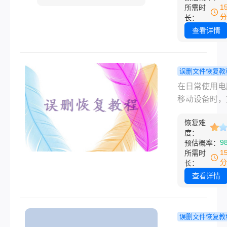
Shift+Dele
1
所需时
除，还是清空
分
长：
站后追悔莫及
查看详情
据丢失的焦虑
能让人手足无
那么电脑误删
误删文件恢复教
文件怎么恢复
件被误删了
在日常使用电
本文将介绍几
恢复？5种
移动设备时，
用的文件恢复
复方法及预
误删是许多人
法，帮助你最
南！
恢复难
遇到的棘手问
度挽回损失。
度：
无论是重要的
9
预估概率：
文档、珍贵照
1
所需时
还是其他数据
分
长：
旦丢失都可能
查看详情
重大损失。那
件被误删了怎
复呢？本文将
误删文件恢复教
介绍文件恢复