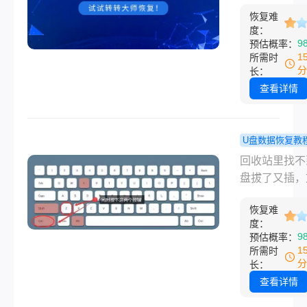
件夹的地方。
文件夹发愁，
复！
恢复难
们意外删除了
慌，这篇就按
度：
重要的东西时
9
预估概率：
单到复杂的顺
收站可以帮助
1
所需时
把我试过确实
将其恢复到原
分
长：
的几个办法都
位置。然而，
查看详情
来。
时候，我们可
要彻底删除回
中的内容，无
U盘数据恢复教
为了释放硬盘
盘文件误删
回收站里找不
还是出于其他
么办？不用
盘拔了又插，
因。那么，让
能不能找回
就是不见了前
来探讨一下怎
恢复难
一个朋友给我
度：
除回收站里的
息，说他把U
9
预估概率：
吧！
电脑上整理文
1
所需时
删了几个老文
分
长：
夹，结果发现
查看详情
还夹着一个刚