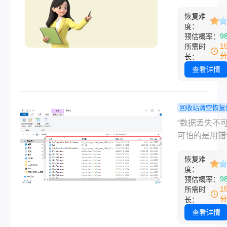
焦虑不已，尤
复？别慌，
失，真正的“删
场办公人群和
亲测有效的
恢复难
你想象中要复
度：
体拍摄者，丢
能救急！
多。“糟糕！
9
预估概率：
键数据可能影
回收站清空了
1
所需时
目进度或创作
面有明天汇报
分
长：
感。那么回收
的重要方案！
查看详情
空了怎么恢复
瞬间头皮发麻
呢？今天，小
验，想必不少
结合多年经验
曾有过。作为在
回收站清空恢复
享回收站清空
互联网行业深
笔记本电脑
“数据丢失不
恢复方法，帮
年、专门测评
站删除的文
可怕的是用错
速找回丢失文
电脑软件的博
么恢复？5
方法导致文件
我几乎每天都
方法，小白
恢复难
无法挽回！”
度：
社群里看到类
快速找回！
耕电脑软件测
9
预估概率：
求助。
年的博主，见
1
所需时
多职场人因误
分
长：
公文件熬夜重
查看详情
自媒体博主丢