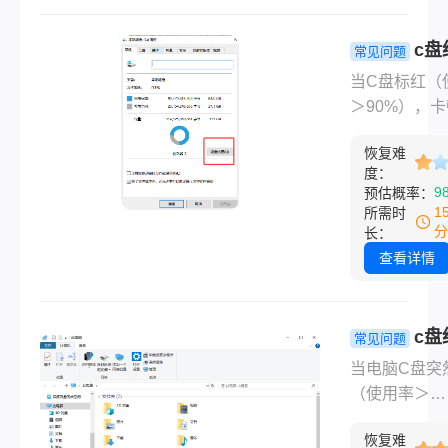
摄素材崩溃的
—— 其实回
c盘
常见问题
除的文件并非
怎么清理垃
当C盘标红（
“灰飞烟灭”，
不误删？8
＞90%），
确方法就能最
方法精准释
更新失败接踵
度挽回损失。
间（2026实
恢复难
至，许多用户
度：
风险指南）
乱误删Syste
9
预估概率：
pagefile.sy
1
所需时
文件导致系统
分
长：
溃！那么c盘
查看详情
么清理垃圾而
删呢？本文由
认证工程师团
c盘
常见问题
写，严格遵循
怎么清理c
当电脑C盘突
Windows官
没有影响？
（使用率＞
规范，聚焦“
全无影响方
90%），系统
圾而不误删”
放C盘空间
恢复难
顿、更新失败