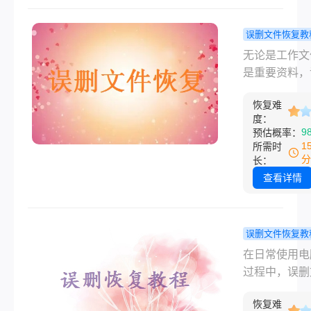
存新东西，恢
永久删除的文
概率是很高的
么恢复呢？本
误删文件恢复教
介绍几种恢复
小心把文档
无论是工作文
永久删除文件
了怎么找回
是重要资料，
法，帮助您找
试试这几种
文档的瞬间总
些重要的数据
方法！
恢复难
人心跳加速。
度：
慌！即使清空
9
预估概率：
收站，仍有多
1
所需时
法可以尝试恢
分
长：
那么不小心把
查看详情
删除了怎么找
呢？本文将提
新手到进阶的
误删文件恢复教
解决方案，助
脑刚刚删除
在日常使用电
大限度挽救数
件怎么恢复
过程中，误删
试这四个找
是一个常见的
法！
恢复难
题。幸运的是