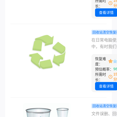
1
所需时
东西，数据大
让人焦急万分
分
长：
还躺在硬盘里
过，不必过于
查看详情
去捞。下面这
心，通过一些
方法，我按从
的方法和工具
到复杂的顺序
们仍然有可能
回收站清空恢复
了，你挨个试
这些误删除的
电脑回收站
在日常电脑使
行。
夹。本文将详
的软件怎么
中，有时我们
绍文件夹误删
复？这3种
小心将重要软
在回收站怎么
复方法必须
恢复难
回收站永久删
度：
到。
道！
这可能会导致
9
预估概率：
功能的不可用
1
所需时
其是当这些软
分
长：
有备份时。那
查看详情
脑回收站删掉
件怎么恢复呢
文将详细介绍
回收站清空恢复
恢复已从回收
回收站删除
文件误删、回