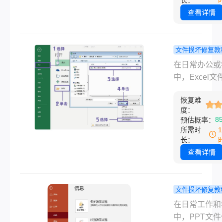
长：
丢失数据。
怎么恢复数据
查看详情
本文从实战角
发，整理出覆
机、电脑、硬
文件损坏修复教
盘等设备的通
excel文件
在日常办公或
复方案，并提
么修复？一
中，Excel
用工具推荐与
解常用方法
件崩溃、意外
指南。
恢复难
电、病毒感染
度：
因导致损坏的
8
预估概率：
时有发生。那
所需时
excel文件损
长：
修复呢？本文
查看详情
了6种常用修
法，助您高效
文件损坏问题
文件损坏修复教
ppt损坏了
在日常工作和
复？10种高
中，PPT文