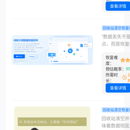
能收到无数用
查看详情
急的咨询：“
我u盘数据误
恢复？”“回收
回收站清空恢复
了，数据还能
回收站清空
“数据丢失不
来吗？”作为
么恢复回来
点，而是恢复
期测评数据恢
编亲测有效
点。”“回收站
具的专家，我
复方法大揭
恢复难
空，数据就永
度：
数据误删带来
失了？”——
8
预估概率：
仅是时间损失
为一名从事电
所需时
是情感上的焦
件测评多年的
长：
主，小编告诉
查看详情
只要方法对，
皆有可能！在
工作中，我见
回收站清空恢复
多用户因误删
电脑回收站
回收站清空并
件、回收站清
的文件怎么
味着数据彻底