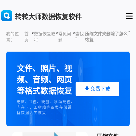
转转大师数据恢复软件
>
>
>
”
首
数据恢复教
常见问
查找
压缩文件夹删除了怎么
我的位
“
页
程
题
恢复
置：
文件、照片、视
频、音频、网页
免费下载
等格式数据恢复
电脑、U盘、硬盘、移动硬盘、
内存卡、回收站等各类存储设
备数据丢失恢复