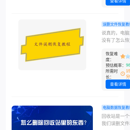
文件没有进入
查看详情
站，也并不意
它们就永远消
了。那么误删
误删文件恢复教
件回收站没有
脑文件没有
说真的，电脑
恢复​呢？本
么恢复？回
没有了怎么恢
您详细介绍几
清空了也别
个问题，我自
误删文件且回
这几招亲测
恢复难
碰到过不止一
没有记录的情
度：
回来！
去年换电脑的
9
预估概率：
下，如何尝试
候，把旧硬盘
1
所需时
文件的方法。
去想拷点东西
分
长：
果发现整个D
查看详情
件夹全不见了
时脑子一片空
后来折腾了大
电脑数据恢复教
才把大部分资
么删除回收
回收站是一个
回来。如果你
的东西？试
我们误删文件
也正对着空荡
使用转转大