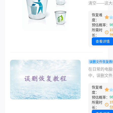
除的软件的方
件怎么恢复
清空——这大
帮助您在遇到
你9招，非
每个电脑用户
情况时，能够
用！
恢复难
历过的"惊魂时
度：
采取行动，尽
别慌！回收站
9
预估概率：
恢复丢失的软
的文件怎么恢
1
所需时
这篇文章将为
分
长：
统梳理9种经
查看详情
验证的恢复方
从系统自带工
专业软件，从
误删文件恢复教
方案到终极手
删的文件回
在日常的电脑
层层递进，总
没有怎么恢
中，误删文件
款能帮你把文
别担心，这
个常见的问题
件"捞"回来。
恢复方案！
恢复难
其是当这些文
度：
未出现在回收
9
预估概率：
时，更是让人
1
所需时
万分。不过，
分
长：