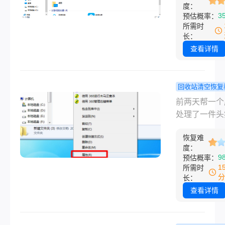
标。8大方法
度：
件闪退接踵而
3
预估概率：
用系统原生工
许多用户慌乱
所需时
每步标注“可删
删系统文件导
长：
删”标识，实
溃重装！那么
查看详情
清理释放15G
了怎么清理c
圾文件，且零
没有影响呢？
风险、零数据
由Windows
回收站清空恢复
失。助你安心
化工程师撰写
误删的文件
前两天帮一个
解决问题！
格依据微软官
站没有怎么
处理了一件头
档+2026年
复？误删的
——她整理电
Win10/Win1
这样找回来
恢复难
时候把一个存
度：
测，精选8种
谱！
个月客户资料
9
预估概率：
险、无副作用
件夹给删了，
1
所需时
理方案。全程
站也顺手清了
分
长：
系统自带工具
反应过来的时
查看详情
步操作精确到
都傻了。相信
位置，实测单
删的文件回收
理释放15GB