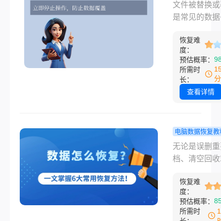
替换的文件
文件被替换或
用方法，并提
找回？高效
是常见的数据
防数据丢失的
方法全攻略
场景，例如误
建议，帮助您
恢复难
版本文件保存
找回文件并降
度：
版本、复制文
9
预估概率：
来风险。
覆盖同名文件
1
所需时
软件自动更新
分
长：
了重要文档。
查看详情
未被新数据多
盖，仍有较高
恢复被替换前
电脑数据恢复教
件。那么被替
么恢复数据
无论是误删重
文件怎么找回
文掌握6大
档、清空回收
本文针对普通
复方法（手
还是手机格式
的实用恢复方
脑/硬盘全适
恢复难
致照片消失，
涵盖免费工具
度：
用）！
丢失的紧急时
8
预估概率：
统功能及专业
掌握正确的恢
所需时
务，帮助快速
法至关重要。