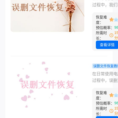
站消失，也并
删除了怎么
过程中，我们
全无法找回。
复？分享四
会因为误操作
回收站删除的
法,轻松实
恢复难
他原因，不小
怎么恢复呢？
度：
恢复！
重要文件永久
9
预估概率：
将为您详细阐
除。这些文件
1
所需时
种恢复回收站
从回收站清空
分
长：
文件的有效方
接从硬盘上删
查看详情
帮助您重拾那
就可能面临无
贵的数据。
回的风险。然
不必过于担心
误删文件恢复教
为通过一些有
脑不小心永
在日常使用电
策略和方法，
删除文件怎
过程中，误删
仍然有机会恢
回？分享5
是一个常见的
些被永久删除
方法！
恢复难
题，尤其是当
件。本文将详
度：
不小心执行了
9
预估概率：
绍电脑上不小
删除操作时，
1
所需时
久删除了怎么
会感到焦虑和
分
长：
方法。