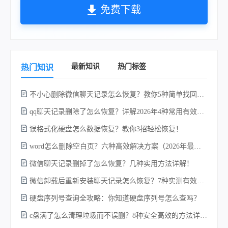
免费下载
最新知识
热门标签
热门知识
不小心删除微信聊天记录怎么恢复？教你5种简单找回的方法！
qq聊天记录删除了怎么恢复？详解2026年4种常用有效的方法（支持.db数据库提取）
误格式化硬盘怎么数据恢复？教你3招轻松恢复！
word怎么删除空白页？六种高效解决方案（2026年最新实操指南）！
w
微信聊天记录删掉了怎么恢复？几种实用方法详解！
微信卸载后重新安装聊天记录怎么恢复？7种实测有效的恢复方案详解！
硬盘序列号查询全攻略：你知道硬盘序列号怎么查吗？
c盘满了怎么清理垃圾而不误删？8种安全高效的方法详解+误删恢复指南！