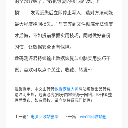
的全部介绍了，“数据恢复的核心是‘及时止
损’—— 发现丢失后立即停止写入，选对方法就能
最大程度挽回损失。” 与其等到文件彻底无法恢复
才后悔，不如提前掌握实用技巧，同时做好备份
习惯，让数据安全更有保障。
数码测评君持续输出数据恢复与电脑实用技巧干
货，喜欢可以点个关注，收藏、转发～
温馨提示：本文由转转
数据恢复大师
网站编辑出品转载
请注明出处，违害必究(部分内容来源于网络，经作者整
理后发布，如有侵权，请立刻联系我们处理)
上一篇：
电脑回收站删除的文件怎么恢复？5种方法让你的文件原地复活！
下一篇：
win11回收站删除的文件怎么恢复？5大常用方法全解析！