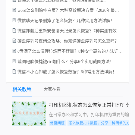
误格式化硬盘怎么数据恢复？教你3招轻松恢复！
word怎么删除空白页？六种高效解决方案（2026年最新实操指南）！
w
微信聊天记录删掉了怎么恢复？几种实用方法详解！
微信卸载后重新安装聊天记录怎么恢复？7种实测有效的恢复方案详解！
硬盘序列号查询全攻略：你知道硬盘序列号怎么查吗？
c盘满了怎么清理垃圾而不误删？8种安全高效的方法详解+误删恢复指南！
截图电脑快捷键ctrl加什么？分享6个实用截图方法！
微信不小心卸载了怎么恢复数据？6种常用方法详解！
电
相关教程
大家在看
打印机脱机状态怎么恢复正常打印？分享
在日常办公和学习中，打印机作为重要的输出
常见问题
怎么恢复sd卡数据，分享一种简单的方法