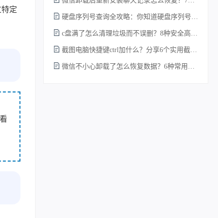
微信卸载后重新安装聊天记录怎么恢复？7种实测有效的恢复方案详解！
过特定
硬盘序列号查询全攻略：你知道硬盘序列号怎么查吗？
c盘满了怎么清理垃圾而不误删？8种安全高效的方法详解+误删恢复指南！
截图电脑快捷键ctrl加什么？分享6个实用截图方法！
微信不小心卸载了怎么恢复数据？6种常用方法详解！
件看