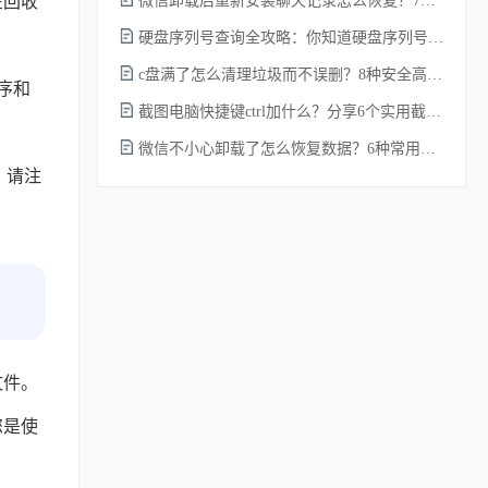
在回收
微信卸载后重新安装聊天记录怎么恢复？7种实测有效的恢复方案详解！
硬盘序列号查询全攻略：你知道硬盘序列号怎么查吗？
c盘满了怎么清理垃圾而不误删？8种安全高效的方法详解+误删恢复指南！
序和
截图电脑快捷键ctrl加什么？分享6个实用截图方法！
微信不小心卸载了怎么恢复数据？6种常用方法详解！
。请注
文件。
您是使