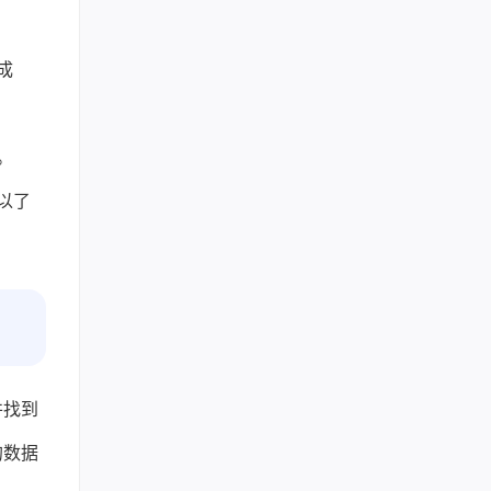
成
。
以了
并找到
的数据