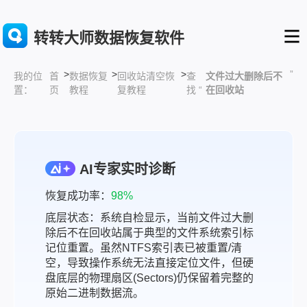
转转大师数据恢复软件
>
>
>
”
首
数据恢复
回收站清空恢
查
文件过大删除后不
我的位
页
教程
复教程
找 “
在回收站
置：
AI专家实时诊断
恢复成功率：
98%
底层状态：系统自检显示，当前文件过大删
除后不在回收站属于典型的文件系统索引标
记位重置。虽然NTFS索引表已被重置/清
空，导致操作系统无法直接定位文件，但硬
盘底层的物理扇区(Sectors)仍保留着完整的
原始二进制数据流。