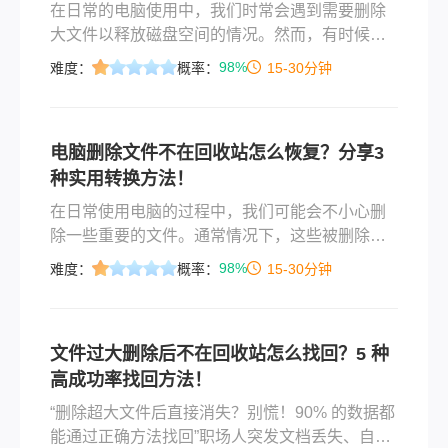
在日常的电脑使用中，我们时常会遇到需要删除
大文件以释放磁盘空间的情况。然而，有时候这
些大文件被误删后并未出现在回收站中，或者由
98%
难度：
概率：
15-30分钟
于回收站容量限制而被自动清除，这让许多用户
感到困惑和焦虑。那么文件过大删除后不在回收
站怎么找回呢？本文将探讨文件过大删除后不在
电脑删除文件不在回收站怎么恢复？分享3
回收站中的恢复策略，帮助用户找回重要的数
种实用转换方法！
据。
在日常使用电脑的过程中，我们可能会不小心删
除一些重要的文件。通常情况下，这些被删除的
文件会暂时存放在回收站中，给我们一个“后悔药”
98%
难度：
概率：
15-30分钟
的机会来恢复它们。然而，有时候我们会发现某
些文件并没有出现在回收站里。这种情况可能是
由于使用了Shift+Delete快捷键直接删除、文件过
文件过大删除后不在回收站怎么找回？5 种
大无法进入回收站或系统设置等原因导致的。面
高成功率找回方法！
对这种情况，电脑删除文件不在回收站怎么恢复
呢？
“删除超大文件后直接消失？别慌！90% 的数据都
能通过正确方法找回”职场人突发文档丢失、自媒