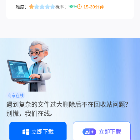
体博主误删 4K 拍摄素材、设计师清空硬盘里的工
98%
难度：
概率：
15-30分钟
程文件…… 这些场景是不是让你瞬间头皮发麻？
尤其当文件超过回收站默认大小限制（通常是分
区容量的 10%） ，删除后会直接跳过回收站，这
种 “彻底消失” 的感觉更让人崩溃。
专家在线
遇到复杂的文件过大删除后不在回收站问题？
别慌，我们在线。
立即下载
立即下载