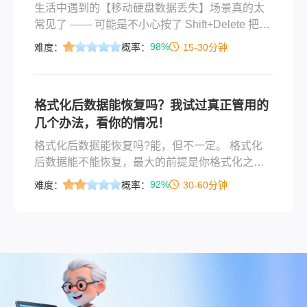
生活中遇到的【移动硬盘数据丢失】场景真的太
常见了 —— 可能是不小心按了 Shift+Delete 把重
要工作文档删了，也可能是拖拽文件时手滑拖到
98%
难度：
概率：
15-30分钟
回收站没注意，回头想找的时候发现回收站已经
清空；还有更糟的，比如移动硬盘突然提示 “需要
格式化才能使用”，一点击格式化，里面存了几年
格式化后数据能恢复吗？我试过真正管用的
的照片、视频全没了
几个办法，看你的情况！
格式化后数据能恢复吗?能，但不一定。 格式化
后数据能不能恢复，最大的前提是你格式化之后
有没有再往这个盘里写过新东西。只要没大量写
92%
难度：
概率：
30-60分钟
入，恢复成功率就很高；一旦写了，覆盖得越
多，希望越渺茫。这个前提比用什么软件都关
键，因为格式化只是把目录清空了，数据本身还
躺在磁盘上，等着被新数据覆盖。所以，发现格
式化了，第一件事就是立刻停止使用这个盘。