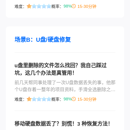
片，存电脑E盘一个叫“旅行2026”的文件夹里，整
98%
难度：
概率：
15-30分钟
理的时候手一滑整个文件夹删掉了，回过神来发
现回收站也顺手清空了。她急得不行：“E盘的照
片删了回收站清空了怎么找回啊？是不是彻底没
了？”
场景B：U盘/硬盘修复
u盘里删除的文件怎么找回？我自己踩过
坑，这几个办法是真管用！
前几天帮同事处理了一次U盘数据丢失的事，他那
个U盘存着一整年的项目资料，手滑全选删除之后
整个人都傻了。其实这种情况特别常见，很多人
98%
难度：
概率：
15-30分钟
第一反应就是慌，然后一通乱操作，结果本来能
找回来的东西彻底没了。说实话，u盘里删除的文
件怎么找回这个问题，真不是什么高深技术，关
移动硬盘数据丢了？别慌！3 种恢复方法！
键是你得在对的时间用对的方法。