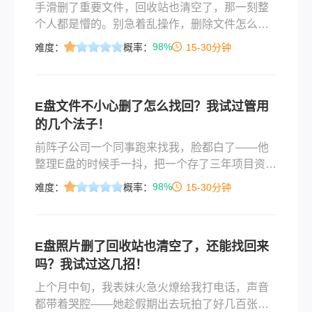
手滑删了重要文件，回收站也清空了，那一刻整
个人都是懵的。别急着乱操作，删除文件怎么找
回这个问题，其实大多数情况下都有解。关键在
98%
难度：
概率：
15-30分钟
于你删完之后有没有往那个盘里存新东西——这
直接决定了恢复成功率。下面我按从简单到复
杂、从免费到付费的顺序，把亲测有效的几个方
E盘文件不小心删了怎么找回？我试过管用
法一个一个说清楚，你对号入座就行。
的几个法子！
前阵子公司一个同事跑来找我，脸都白了——他
整理E盘的时候手一抖，把一个存了三年项目资料
的文件夹给删了，回头一看回收站，空的。他说
98%
难度：
概率：
15-30分钟
自己当时脑子嗡的一下，里面是几十个G的客户案
例和设计源文件，没有备份。我让他先别动电
脑，然后帮他鼓捣了大半个小时，最后找回了绝
E盘照片删了回收站也清空了，还能找回来
大部分。
吗？我试过这几招！
上个月中旬，我表妹火急火燎给我打电话，声音
都带着哭腔——她趁假期出去玩拍了好几百张照