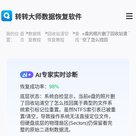
转转大师数据恢复软件
>
>
>
”
首
数据恢
回收站清空
查
e盘的照片删了回收站清
我的位
页
复教程
恢复教程
找 “
空了怎么找回
置：
AI专家实时诊断
恢复成功率：
98%
底层状态：系统自检显示，当前e盘的照片删
了回收站清空了怎么找回属于典型的文件系
统索引标记位重置。虽然NTFS索引表已被重
置/清空，导致操作系统无法直接定位文件，
但硬盘底层的物理扇区(Sectors)仍保留着完
整的原始二进制数据流。