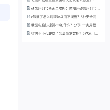
微信卸载后重新安装聊天记录怎么恢复？7种实测有效的恢复方案详解！
硬盘序列号查询全攻略：你知道硬盘序列号怎么查吗？
c盘满了怎么清理垃圾而不误删？8种安全高效的方法详解+误删恢复指南！
截图电脑快捷键ctrl加什么？分享6个实用截图方法！
微信不小心卸载了怎么恢复数据？6种常用方法详解！