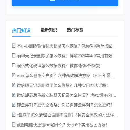
最新知识
热门标签
热门知识
不小心删除微信聊天记录怎么恢复？教你5种简单找回的方法！
qq聊天记录删除了怎么恢复？详解2026年4种常用有效的方法（支持.db数据库提取）
误格式化硬盘怎么数据恢复？教你3招轻松恢复！
word怎么删除空白页？六种高效解决方案（2026年最新实操指南）！
微信聊天记录删掉了怎么恢复？几种实用方法详解！
电
微信卸载后重新安装聊天记录怎么恢复？7种实测有效的恢复方案详解！
硬盘序列号查询全攻略：你知道硬盘序列号怎么查吗？
c盘满了怎么清理垃圾而不误删？8种安全高效的方法详解+误删恢复指南！
硬
截图电脑快捷键ctrl加什么？分享6个实用截图方法！