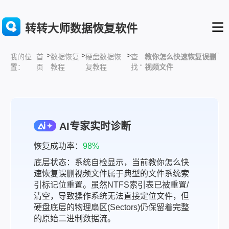
转转大师数据恢复软件
>
>
>
”
首
数据恢复
硬盘数据恢
查
教你怎么快速恢复误删
我的位
页
教程
复教程
找 “
视频文件
置：
AI专家实时诊断
恢复成功率：
98%
底层状态：系统自检显示，当前教你怎么快
速恢复误删视频文件属于典型的文件系统索
引标记位重置。虽然NTFS索引表已被重置/
清空，导致操作系统无法直接定位文件，但
硬盘底层的物理扇区(Sectors)仍保留着完整
的原始二进制数据流。