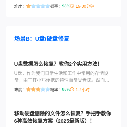
视频文件怎么恢复，让你的宝贵回忆重新回到你
98%
难度：
概率：
15-30分钟
的电脑屏幕上。
场景B：U盘/硬盘修复
U盘数据怎么恢复？教你2个实用方法！
U盘，作为我们日常生活和工作中常用的存储设
备，由于其小巧便携的特性而备受青睐。然而，
当U盘数据因意外删除、格式化、病毒感染或其他
85%
难度：
概率：
1-2小时
原因丢失时，我们可能会感到束手无策。本文将
为您详细介绍U盘数据怎么恢复的方法，帮助您轻
松找回宝贵的数据。
移动硬盘删除的文件怎么恢复？手把手教你
6种高效恢复方案（2025最新版）！