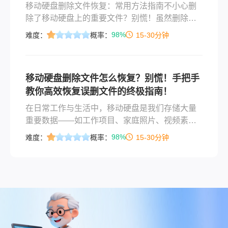
移动硬盘删除文件恢复：常用方法指南不小心删
除了移动硬盘上的重要文件？别慌！虽然删除后
文件看似消失，但只要硬盘没有严重物理损坏，
98%
难度：
概率：
15-30分钟
且未被新数据覆盖，仍有很大几率可以找回。以
下是我总结的常用恢复方法：🛑 核心原则：立即
停止使用该硬盘！删除文件后，系统仅标记空间
移动硬盘删除文件怎么恢复？别慌！手把手
为“可用”，实际数据仍存在。继续写入新数据（包
教你高效恢复误删文件的终极指南！
括保存文件、安装软件等）可能覆盖被删文件区
域，导致永久丢失！🔍 方法一：使用数据
在日常工作与生活中，移动硬盘是我们存储大量
重要数据——如工作项目、家庭照片、视频素
材、学术资料——的忠实伙伴。然而，“手滑”瞬间
98%
难度：
概率：
15-30分钟
总是难以避免：一次误删除、一次错误的格式
化、或是硬盘突然无法识别，都可能导致心血付
之一炬。面对这种紧急情况， panic 是第一大
敌。请记住，在大多数情况下，被删除的文件并
未真正“消失”，它们只是被系统标记为“可覆盖空
间”。只要采取正确、及时的措施，恢复数据的成
功率非常高。