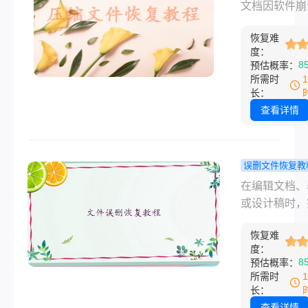
复数据？5
文档因软件崩
数据安全。
恢复策略，并
方法助你紧
间消失，或误
具体的操作指
复数据！
恢复难
闭按钮导致未
度：
内容丢失时，
8
预估概率：
心跳是否漏了
所需时
拍？那么wp
长：
关闭了怎么恢
查看详情
据呢？本文提
套从新手到进
完整恢复方案
误删文件恢复教
盖Windows、
件没保存怎
在编辑文档、
Mac、手机三
复？试试这
或设计稿时，
作，即使是电
复方法！
遇到电脑崩溃
白也能快速找
恢复难
件闪退或意外
血成果。
度：
电，导致文件
8
预估概率：
存，这种情况
所需时
抓狂！不过，
长：
心，只要掌握
查看详情