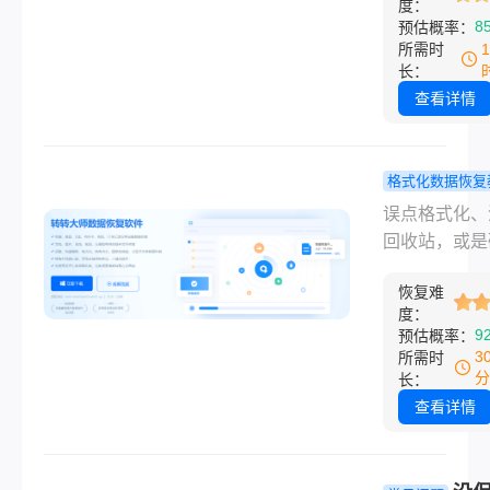
率从高到低排
度：
心血之作！
最令人心惊肉
8
预估概率：
助你最大化挽
瞬间莫过于：
所需时
失。
苦苦码了数千
长：
报告、精心调
查看详情
数小时的PP
因为程序突然
溃、电脑意外
格式化数据恢复
电，或者自己
失误格式化
​误点格式化
点击了“不保存
怎么恢复？
回收站，或是
闭，所有努力
用方法帮你
突然变“RAW
瞬间付诸东流
找回！
恢复难
式，重要文件
度：
消失的恐慌，
9
预估概率：
很多职场人和
3
所需时
体创作者都经
分
长：
过。别慌！数
查看详情
失≠永久消失
没被新数据覆
大部分格式化