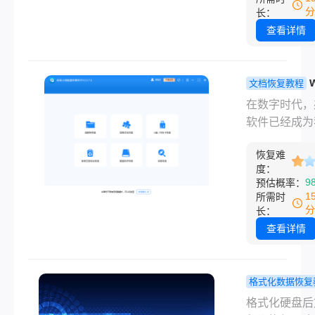
其占用的磁盘
别慌，电脑删
分
长：
标记为“可写入
文档怎么恢复
查看详情
态。只要这部
事，真没你想
间没有被新的
么绝望。很多
覆盖，原本的
知道，Windo
文档恢复教程
数据依然完好
除文件的时候
文档没保存
在数字时代，
地残留在硬盘
不是真的把数
找回？3个
软件已经成为
理扇区中。
硬盘上抹掉了
完成数据恢
工作、学习和
是把那块区域
恢复难
中不可或缺的
度：
成"可以被覆盖
具。然而，由
9
预估概率：
际内容还老老
种原因，我们
1
所需时
躺在磁盘里。
会遇到WPS
分
长：
你没往那个盘
保存的情况，
查看详情
新东西，恢复
重要数据丢失
率是很大的。
到这种情况，
我按从简单到
不小心wps
格式化数据恢复
杂、从免费到
存怎么找回呢
硬盘格式化
格式化硬盘后
的顺序，把我