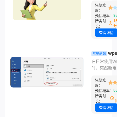
预防措施四个
南！
恢复难
数据到硬盘，
面，详细解析
度：
覆盖临时文件
9
预估概率：
恢复方法。
么excel不小
1
所需时
没保存怎么找
分
长：
呢？文本将介
查看详情
过验证的有效
方案。
wp
常见问题
存关闭了怎
在日常使用W
复数据？5
时，突然断电
恢复方法！
件崩溃或误操
恢复难
闭文档导致数
度：
失，是许多人
8
预估概率：
的问题。那么
所需时
保存关闭了怎
长：
复数据呢？本
查看详情
理了一套经过