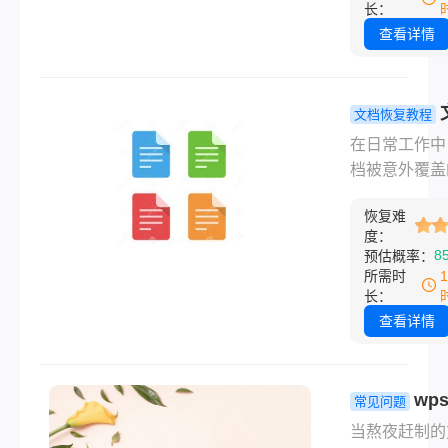
作、软件故障
长：
为失误，我们
查看详情
会遇到文件被
替换的情况。
情况不仅令人
文档恢复教程
丧，而且可能
覆盖了怎么
在日常工作中
重要的工作成
复？赶紧试
档被意外覆盖
失。幸运的是
种方法！
况时有发生，
代操作系统和
恢复难
能会导致重要
提供了多种方
度：
的丢失。面对
8
预估概率：
帮助用户恢复
情况，用户不
所需时
换前的文件。
于担心，因为
长：
一个文件被替
多种途径可以
查看详情
后怎么恢复以
恢复覆盖前的
呢？本文将详
版本。那么文
绍几种有效的
盖了怎么恢复
wp
常见问题
策略，并提供
本文将详细介
存关闭了怎
当熬夜赶制的
建议，以确保
种有效的文档