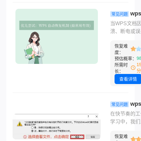
的恢复方案，
从软件自带功
wp
常见问题
深度恢复技巧
存关闭了怎
当WPS文档
整流程，助您
复数据？4
溃、断电或误
限度找回未保
找回方法！
未保存时，所
文件。
恢复难
辑内容瞬间消
度：
绝望感，相信
9
预估概率：
用户都深有体
1
所需时
但别急！WP
分
长：
的自动保护机
查看详情
合系统临时文
能大幅提高数
回概率。那么
wp
常见问题
保存关闭了怎
存关闭了怎
在快节奏的工
复数据呢？本
复数据？别
学习中，我们
理出实测有效
全方位数据
每天都与WP
恢复方案，按
指南，救回
恢复难
Office为伴