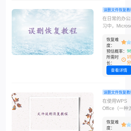
数据丢失，这
用户来说是非
误删文件恢复教
扰的。本文将
word没保
在日常的办公
wps没保存
怎么找回来
习中，Microso
么恢复数据。
试这几个恢
Word是我们
法！
恢复难
用的文字处理
度：
具。然而，有
9
预估概率：
们可能会遇到
1
所需时
突发情况，如
分
长：
突然关机、程
查看详情
溃或忘记保存
件，导致我们
作成果丢失。
误删文件恢复教
么，word没
wps文档没
在使用WPS
闭怎么找回来
怎么找回？
Office（一
本文将为您提
三个实用的
办公软件套件
些实用的方法
方法！
恢复难
括文字处理、
度：
和演示等功能