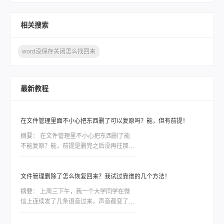
相关搜索
word没保存关闭怎么找回来
最新教程
在文件管理里面不小心把东西删了可以复原吗？能，但有前提！
摘要：
在文件管理里不小心把东西删了能
不能复原？能，前提是删完之后没再往那个
盘里存过新东西。文件删除只是把磁盘空间
标记成“可覆盖”，只要还没被覆盖，数据就
还在。这个前提直接决定了你能不能救回
文件管理删除了怎么恢复回来？我试过靠谱的几个方法！
来，比用什么工具都关键。上周五下午，同
摘要：
上周三下午，我一个大学同学在微
事阿杰电话里声音都有点抖——他老婆在文
信上连续发了几条语音过来，声音都变了，
件管理器里整理旅行照片，手一滑把整个文
她说“完了完了，我把部门半年的项目资料
件夹拖进了回收站，紧接着又点了“清空回
删了”，然后一顿操作又给回收站清空了。