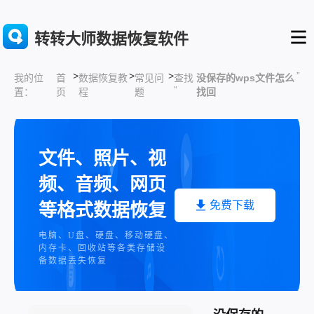
转转大师数据恢复软件
>
>
>
”
首
数据恢复教
常见问
查找
没保存的wps文件怎么
我的位
“
页
程
题
找回
置：
文件、照片、视
频、音频、网页
免费下载
等格式数据恢复
电脑、U盘、硬盘、移动硬盘、
内存卡、回收站等各类存储设
备数据丢失恢复