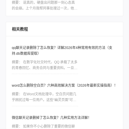
摘要：
说真的，硬盘出问题那一刻心态真
而，市面上各种各样的电脑硬盘恢复软件让
的会崩。上个月我帮同事处理过一次，他那
人眼花缭乱，我们应该如何选择呢？本文将
个用了三年的移动硬盘突然不认盘了，里面
会为大家详细介绍一款备受好评的电脑硬盘
全是项目资料，急得他在工位上直拍桌子。
恢复数据软件，帮助大家解决这一难题。
当时我也是满头问号：怎样恢复坏的硬盘数
相关教程
据？后来折腾了大半天才把东西捞回来大部
分。如果你现在也正在为硬盘出问题发愁，
先别慌，这篇会按从简单到复杂、从免费到
qq聊天记录删除了怎么恢复？详解2026年4种常用有效的方法（支
付费的顺序，把我试过靠谱的几个方法都告
持.db数据库提取）
诉你，重点解决怎样恢复坏的硬盘数据这个
问题。
摘要：
在数字化社交时代，QQ 承载了太多
的青春回忆、商务合同与重要资料。一旦误
删聊天记录，由于 QQ 数据的加密特性，恢
复工作往往是一场与时间的赛跑。删除并不
等同于永久抹除。在数据底层，删除指令通
word怎么删除空白页？六种高效解决方案（2026年最新实操指南）！
常只是将该块空间标记为“可占用”，只要新
摘要：
在Word文档处理中，空白页问题几
数据尚未覆盖该区域，通过合理的方法依然
乎困扰过每一位用户。这些“幽灵页面”可能
有很大几率找回。
由分页符残留、段落格式异常、表格溢出或
页面设置错误导致。那么word怎么删除空
白页呢？本文结合最新Office版本特性，整
微信聊天记录删掉了怎么恢复？几种实用方法详解！
理六种经过验证的解决方案，助你精准清除
摘要：
如果你不小心删除了重要的微信聊
冗余页面。