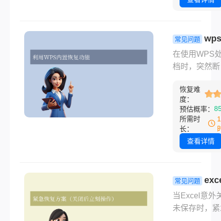
的方法，未保
文件仍然有很
率可以恢复。
wp
常见问题
文件没保存怎
存关闭了怎
在使用WPS
复呢？本文将
复数据？7
档时，突然断
介绍6种常用
方法详解！
程序崩溃或误
法，从软件自
恢复难
关闭未保存文
能到专业工具
度：
常导致心血白
8
预估概率：
你轻松找回丢
WPS内置了
所需时
文件！
据保护机制，
长：
操作得当，大
查看详情
情况下可找回
存内容。那么
保存关闭了怎
exc
常见问题
复数据呢？本
小心关掉没
当Excel意
从自动恢复、
怎么找回？
未保存时，紧
查找、系统工
用方法+预
况下请停止写