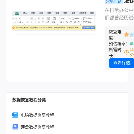
没
常见问题
都能通过科学
wps文件怎
在日常办公中
找回。那么失
回？别慌！
们都曾经历过
式化硬盘怎么
高效找回未
的惊魂时刻：
呢？今天这篇
文档的完整
恢复难
软件突然崩溃
略，从零基础
度：
南！
脑意外关机，
9
预估概率：
操作到专业级
勤工作数小时
1
所需时
恢复，手把手
档却未来得及
分
长：
应对不同场景
存。那种瞬间
查看详情
盖Windows
虑与无助感令
外接硬盘、S
象深刻。幸运
常见设备，帮
是，WPS Off
成本、高效率
置了多重数据
救”珍贵数据
数据恢复教程分类
机制，大多数
下，你的努力
完全丢失。那
电脑数据恢复教程
保存的wps
硬盘数据恢复教程
找回呢？本文