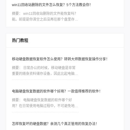
收站”
我当时问她第一句话就是：“你后来又往那
win11回收站删除的文件怎么恢复？5个方法教会你！
个盘里拷东西没有？”她说没有，还没来得
摘要：
win11回收站删除的文件能恢复吗？
及。我说那先别慌，有救。后来她按着我给
能。前提是你清空之后没再往那个盘里存过
的方法把文件找回来了，整个过程大概一个
东西。回收站清空其实并没有真正抹掉文
多小时。这篇我就从那天的经验开始，把判
件，只是在文件系统里把这块空间标记成了
断方法和具体操作按步骤讲清楚。
“可用”——数据还在磁盘上，只要没被新数
热门教程
据覆盖，就能找回来。每往这个盘多写一次
数据，恢复概率就往下掉一截。所以发现误
删的第一件事：停手，别动电脑。
移动硬盘数据恢复软件怎么使用？转转大师数据恢复操作分享！
摘要：
日常办公的时候，移动硬盘是非常
重要的随身资料储存设备，因此比起电脑本
地的硬盘，移动硬盘更加容易出现数据丢
失、误删等情况。一些重要的数据如果没有
备份，那么造成的损失将是难以估量的，因
电脑硬盘恢复数据的软件哪个好用？一款值得推荐的软件！
此市场对移动硬盘数据恢复软件的需求是非
摘要：
电脑硬盘恢复数据的软件哪个好
常大，今天我们就针对转转数据恢复大师数
用？在日常使用电脑过程中，不可避免地会
据恢复这款软件，讲讲如何利用工具恢复丢
遇到电脑硬盘数据丢失或损坏的情况。无论
失的数据。
是因为误操作、磁盘故障还是病毒攻击，我
们都面临着一种紧迫感，需要尽快找到一款
怎样恢复坏的硬盘数据？亲测几个真正管用的恢复办法！
稳定可靠的软件来恢复我们的宝贵数据。然