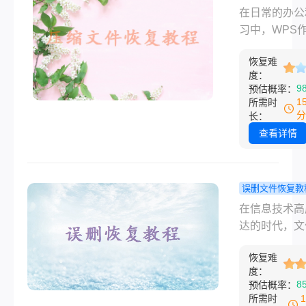
复方法，可以
存关闭了怎
在日常的办公
用户尽可能地
复数据？这
习中，WPS
这些数据。那
回方法了解
款功能强大的
没保存关闭了
下！
恢复难
软件，为我们
恢复数据呢？
度：
了极大的便利
9
预估概率：
是一些详细的
而，有时我们
1
所需时
步骤和方法：
会遇到因意外
分
长：
或系统故障导
查看详情
WPS文件未
情况。这时，
保存关闭了怎
误删文件恢复教
复数据就显得
个文件被替
在信息技术高
重要。本文将
后怎么恢复
达的时代，文
介绍几种可能
的？分享几
理成为了日常
复方法，帮助
效的恢复策
恢复难
中不可或缺的
可能挽回损失
度：
分。然而，由
8
预估概率：
种原因，如误
所需时