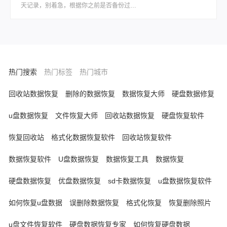
天记录，别着急，根据你之前是否备份过、
删除时间长短、以及你使用的设备类型，有
不同层次的方法可以尝试恢复。那么微信聊
天记录删掉了怎么恢复呢？下面我按照恢复
概率从高到低，结合具体操作步骤，整理出
一套系统、实用的方案。
热门搜索
热门标签
热门城市
回收站数据恢复
删除的数据恢复
数据恢复大师
硬盘数据修复
u盘数据恢复
文件恢复大师
回收站数据恢复
硬盘恢复软件
恢复回收站
格式化数据恢复软件
回收站恢复软件
数据恢复软件
U盘数据恢复
数据恢复工具
数据恢复
硬盘数据恢复
优盘数据恢复
sd卡数据恢复
u盘数据恢复软件
如何恢复u盘数据
误删除数据恢复
格式化恢复
恢复删除照片
u盘文件恢复软件
硬盘数据恢复专家
如何恢复硬盘数据