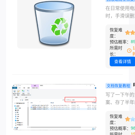
篇文章中，我
回收站清空
在日常使用电
向您介绍几种
怎么恢复？
时，手滑误删
的方法来恢复
四招轻松恢
文件并顺手清
删除的文件，
恢复难
收站的情况时
度：
您重新找回宝
生。面对“回
8
预估概率：
数据。
空数据怎么恢
所需时
一棘手难题，
长：
人会瞬间陷入
查看详情
虑，认为文件
彻底从硬盘中
失。其实，从
文档恢复教程
机底层的运行
删掉的文档
写了一下午的
来看，清空回
恢复？别急
案、存了半年
仅仅是系统删
几个办法挨
表、改了八遍
文件的索引路
就行！！
恢复难
同……手一滑
（即撕掉了文
度：
了。那一瞬间
9
预估概率：
“目录标签”）
是不是一片空
1
所需时