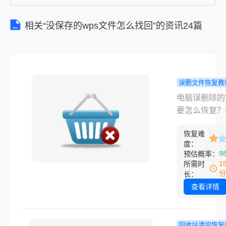
章中，我们将
向您介绍几
相关“没保存的wps文件怎么找回”的资讯24篇
误删文件恢复教
脑误删除的
电脑误删除的
要怎么恢复
要怎么恢复？
方法，建议
们使用电脑的
藏！
恢复难
生活中，有时
度：
各种原因误删
9
预估概率：
要的文件，这
1
所需时
会导致数据的
分
长：
挽回的丢失，
查看详情
们带来不小的
扰。然而，不
于担心，因为
回收站清空恢复