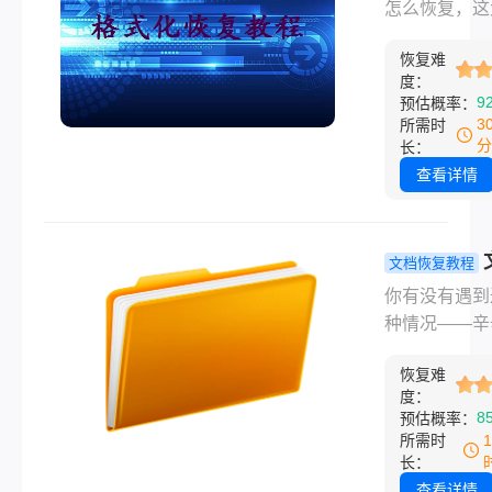
文将为您详细
件还能找回
怎么恢复，这
试过靠谱的几
多种有效的恢
吗？我试过
是很多人在慌
法全列出来，
法，帮助您找
管用的几种
恢复难
搜出来的问题
着做就行。
度：
失的数据，减
法！
可能是手滑点
9
预估概率：
必要的损失。
式化，也可能
3
所需时
装系统前忘了
分
长：
份，又或者U
查看详情
电脑突然提示
式化——不管
情况，文件一
文档恢复教程
心里确实慌。
被覆盖了还
你有没有遇到
会按从简单到
复吗？别急
种情况——辛
杂、从免费到
弃，这几个
苦改了一下午
的顺序，介绍
我都试过！
恢复难
档，结果一保
实用的恢复方
度：
发现把昨天的
8
预估概率：
覆盖误删、格
给顶掉了。那
所需时
化、分区丢失
间脑子一片空
长：
备异常等常见
心里只有一个
查看详情