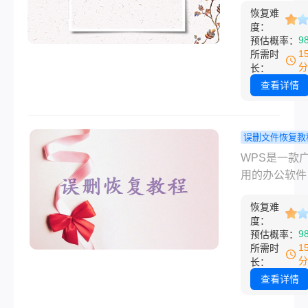
的U盘、硬盘
测有效！
恢复难
人都经历过。
卡等设备没有
度：
是辛苦赶了三
9
预估概率：
坏，只是不小
方案文档，还
1
所需时
除或者格式化
了五年的家庭
分
长：
都可以自行恢
影，一个Dele
查看详情
来。那么桌面
下去，一切归
文件被替换如
文件delete
复原来的呢？
恢复？ 别慌
误删文件恢复教
就是误删文件
文章将从最简
wps没保存
WPS是一款
复，希望保存
快捷键到专业
了怎么恢复
用的办公软件
本文，后面可
复工具，为你
据？教你三
括文字处理、
使用到。
梳理8种经过
松找回！
恢复难
制作和演示文
度：
证的方案。无
功能。在使用
9
预估概率：
是电脑小白还
时，有时可能
1
所需时
术老手，总有
为各种原因（
分
长：
能帮你把丢失
然断电、程序
查看详情
件"捞"回来。
等）导致未保