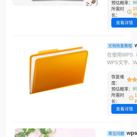
9
预估概率：
时，有时可能
1
所需时
到因意外情况
分
长：
程序崩溃、电
查看详情
电等）导致文
保存而丢失的
况。这种情况
文档恢复教程
许多用户可能
没保存关闭
在使用WPS
到困惑和沮丧
么恢复数据
WPS文字、W
幸运的是，W
个数据恢复
格、WPS演
Office提供
能帮助你！
恢复难
进行文档编辑
度：
法来帮助用户
如果不慎在未
8
预估概率：
未保存的文档
的情况下关闭
所需时
文将介绍wp
件，可能会导
长：
保存怎么找回
要数据的丢失
查看详情
运的是，WP
了一些内置的
以及外部的数
wp
常见问题