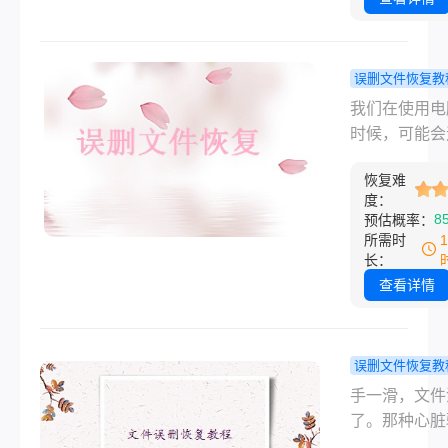
况。
头：文件被覆
怎么找回来？ 说
话，这种事我
误删文件恢复教
就碰上过不止
面上的文件
我们在使用电
次。最惨的一
换如何恢复
时候，可能会
一份项目方案
的？三个方
不小心将文件
接被同事新存
速恢复覆盖
恢复难
了，尤其是照
件给覆盖了，
度：
视频、文档等
8
预估概率：
差点崩溃。
文件，一旦不
所需时
删除或者格式
长：
后，就需要找
查看详情
人士做数据恢
费用少则几百
则上千，相信
误删文件恢复教
用户都遇到过
件delete
手一滑，文件
问题。但其实
么恢复？8
了。那种心脏
要你想要恢复
方法全解析
的感觉，相信