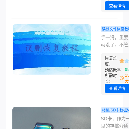
数人在崩溃边
查看详情
迫切想知道答
问题。好消息
只要方法得当
误删文件恢复教
作及时，绝大
件删了还能
手一滑，重要
数据都能失而
来？我试过
就没了。不管
得。本文将从
的几个方法
作文档、毕业
单的原生方法
恢复难
还是存了好几
业级恢复手段
度：
照片，误删文
9
预估概率：
你逐一拆解六
何恢复这个问
1
所需时
之有效的解决
几乎每个人都
分
长：
案，助你在数
上。很多人第
查看详情
机中从容自救
应是慌，第二
是到处乱点，
越弄越糟。别
相机/SD卡数据
关于误删文件
sd卡删
程
SD卡，作为
恢复，我把自
片如何恢复
见的存储介质