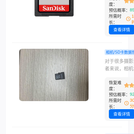
度：
忆。然而，有
8
预估概率：
于操作失误或
所需时
原因，我们可
长：
不小心删除S
查看详情
的照片。那么
恢复sd卡照片
呢？，本文将
相机/SD卡数据
介绍四个实用
相机sd
程
对于很多摄影
法，帮助您找
式化怎么恢
者来说，相机
删的照片。
这三个恢复
中保存着许多
帮你找回宝
恢复难
的照片。然而
度：
件！
时候因为误操
9
预估概率：
者相机的故障
3
所需时
卡可能会被格
分
长：
化，里面的照
查看详情
就消失了。这
恢复相机SD