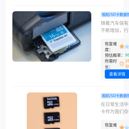
种原因，如误
作、软件错误
相机/SD卡数据
件故障等，S
如何恢复
程
随着汽车保有
的数据可能会
记录仪删掉
不断增加，行
丢失，给用户
频？教你几
录仪已经成为
不便甚至是损
效的找回方
恢复难
车主必不可少
度：
幸运的是，通
全助手。它不
9
预估概率：
理的措施和技
够记录行车过
1
所需时
段，大多数情
的每一个细节
分
长：
都可以恢复这
能在发生交通
查看详情
删的数据。那
时提供关键证
卡误删如何恢
然而，有时我
呢？本文将详
遇到行车记录
相机/SD卡数据
绍SD卡数据
频被误删除的
删除的s
程
在日常生活中
的恢复方法，
况，这可能会
频文件文件
卡作为我们存
你轻松找回丢
重要的证据丢
恢复？教你
片、视频等多
文件。
幸运的是，通
实用方法！
恢复难
内容的重要工