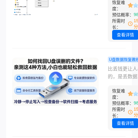
第一个就用
恢复难
最令人安心的
电脑文件恢复
度：
了！！
相。“完了，
9
预估概率：
金法则"，连
方刚发的设计
1
所需时
能3分钟上手
进回收站清空
分
长：
“出差拍的素材
查看详情
卡格式化后全
了！”就在上
我的一位自媒
U盘数据恢复教
友在剪辑视频
何找回u盘
比丢钱更让人
删了整周的拍
文件？亲测
的，是丢数据
材，他差点以
方法，小白
份熬夜赶出的
推掉合作赔偿
轻松救回数
恢复难
案、珍贵的家
金。如果你也
度：
据！！
片，或是一段
9
预估概率：
过这种心跳骤
替代的素材，
1
所需时
瞬间，这篇文
能因为一次手
分
长：
是你的“后悔药
“蒸发”。别急
查看详情
心态，找回的