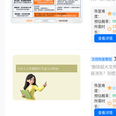
坏的顾虑，网
法，能救回
脑里“迷了路”
乱的恢复方法
99%的重要
恢复难
滑”删了重要
人无从下手
度：
据！
清空回收站后
9
预估概率：
想起还有用，
1
所需时
相机SD卡提
分
长：
化……这种瞬
查看详情
压飙升的时刻
信每位职场人
容创作者都经
文档恢复教程
过。网上恢复
过大删除后
“删除超大文
五花八门，哪
回收站怎么
接消失？别慌
靠谱？恢复后
回？5 种高
90% 的数据
能否正常打开
找回方法！
恢复难
过正确方法找
据安全如何保
度：
场人突发文档
9
预估概率：
那么怎么恢复
失、自媒体博
1
所需时
的文件呢？
删 4K 拍摄
分
长：
计师清空硬盘
查看详情