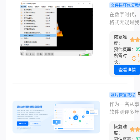
种挫败感不言
文件损坏修复教
喻。 PNG文
mp4文件损
在数字时代，
无损压缩和支
何修复？一
格式无疑是我
明通道的特性
盖所有场景
亲密的伙伴之
受欢迎，但同
效修复全攻
恢复难
从记录家庭温
度：
因传输错误、
刻的短视频，
8
预估概率：
介质故障、软
关重要的商业
所需时
溃或不当处理
示，再到辛苦
长：
因而损坏。
的珍藏影片，
查看详情
文件承载着我
记忆与心血。
而，当你满怀
照片恢复教程
地双击一个M
上格式化的
作为一名从事
件，却只看到
怎么恢复？
软件测评多年
器卡顿、闪退
亲测3种高
主，小编每天
出“文件无法播
法！
恢复难
收到大量关于
“文件已损坏”
度：
恢复的咨询，
9
预估概率：
提示时，那种