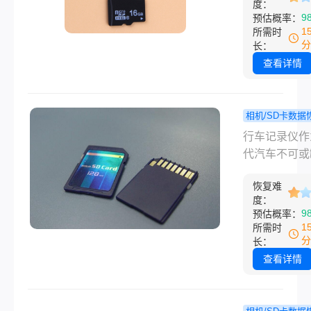
度：
些专业的技术
时常扮演着关
9
预估概率：
具，我们可以
色。然而，误
1
所需时
恢复这些被删
频文件的经历
分
长：
视频文件。本
让不少用户感
查看详情
详细介绍如何
疼和沮丧。幸
行车记录仪删
是，即使视频
视频。
被删除，我们
相机/SD卡数据
有机会通过一
行车记录
程
行车记录仪作
有效的手段来
除后如何恢
代汽车不可或
它们。那么删
分享几个常
安全设备，其
sd卡视频文
复方法！
恢复难
性不言而喻。
度：
如何恢复呢？
而，有时候由
9
预估概率：
将为您详细介
操作或其他原
1
所需时
卡删除视频文
行车记录仪中
分
长：
恢复方法，帮
频文件可能会
查看详情
找回那些珍贵
外删除。这些
忆。
不仅记录了日
驶的情况，更