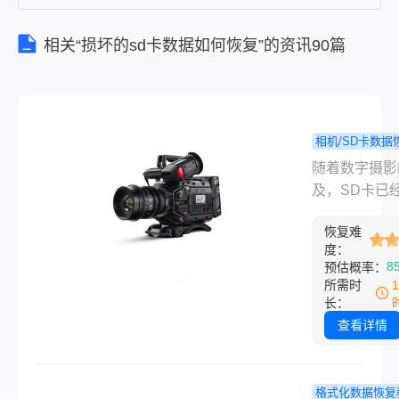
相关“损坏的sd卡数据如何恢复”的资讯90篇
相机/SD卡数据
摄影机里
程
随着数字摄影
sd卡数据怎
及，SD卡已
复？推荐这
存储摄影数据
件恢复方法
恢复难
见方式。但如
度：
幸发生，例如
8
预估概率：
损坏、误删或
所需时
化，我们该如
长：
复其中的数据
查看详情
本文将为您提
份详尽的摄影
面的sd卡数
格式化数据恢复