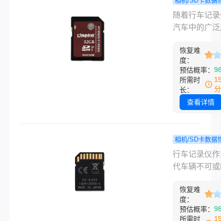
相机/SD卡数据
包含交通事故
怎么恢复
程
随着行车记录
键证据。因此
记录仪删掉
汽车中的广泛
行车记录仪中
容视频？试
用，它们不仅
频被删除时，
几个找回方
恢复难
了驾驶者安全
度：
行车记录仪删
的好帮手，也
9
预估概率：
如何恢复显得
通事故提供了
1
所需时
重要。本文将
的证据。然而
分
长：
介绍行车记录
时候用户可能
查看详情
频误删后的恢
小心删除了重
法，并提供一
行车记录视频
防措施以避免
者因为存储卡
相机/SD卡数据
再次发生类似
而丢失了视频
删除的行
程
行车记录仪作
况。
件。幸运的是
录仪文件怎
代车辆不可或
过正确的步骤
找回？这3
安全设备，其
术手段，我们
恢复指南车
恢复难
性不言而喻。
度：
能恢复这些被
看!
仅能够记录日
9
预估概率：
或丢失的数据
驶的情况，更
1
所需时