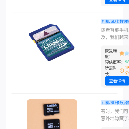
恢复SD卡中
件的方法，帮
找回那些重要
相机/SD卡数据
频内容。
华为sd
程
随着智能手机
删除如何恢
及，我们越来
来试试这三
地依赖它们来
法吧!！
恢复难
生活的点滴，
度：
视频文件占据
9
预估概率：
大的存储空间
1
所需时
而，在使用华
分
长：
机拍摄和保存
查看详情
时，有时可能
小心删除SD
重要视频，这
相机/SD卡数据
会给我们带来
相机sd
程
有时，我们可
的困扰。那么
隐藏了怎么
意外地隐藏了
sd卡视频删
复？这4个
SD卡中的视