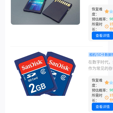
过的、真正靠
会这几招，
泛应用于数码
几个办法整理
恢复文件！
恢复难
机、手机和其
度：
了，从最简单
子设备中，为
9
预估概率：
费方法到需要
提供了便捷的
1
所需时
工具的进阶手
存储方式。然
分
长：
按顺序来，你
有时候，我们
查看详情
自己的情况选
会不小心删除
行。
上的照片，或
卡遭受损坏导
相机/SD卡数据
片丢失。面对
sd卡误
程
在数字时代，
情况，sd卡
恢复？教你
作为常见的存
照片如何恢复
速找回！
备，广泛应用
本文将为您介
恢复难
能手机、相机
度：
种有效的恢复
板电脑等电子
9
预估概率：
法。
中，承载着大
1
所需时
个人数据，如
分
长：
片、视频、文
查看详情
等。然而，由