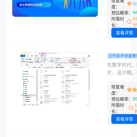
数据恢复指
恢复难
的“惊魂一刻”
度：
人焦虑的是，
9
预估概率：
急忙打开回收
1
所需时
时，却发现里
分
长：
空如也，被删
查看详情
文件并未躺在
等待你的“撤销
作。这种“绕
文件损坏修复教
站”的删除，
png图片损
在数字时代，
生在使用 “Shif
开如何修复
片、设计稿、
Delete” 组
文掌握所有
等重要信息常
除大于回收站
修复方法与
恢复难
PNG格式保
度：
的文件、或在
策略！
而，当您满怀
8
预估概率：
动磁盘（如U
地双击一个P
所需时
SD卡）上删
件，却只看到
长：
时。
打开此文件”、
查看详情
已损坏”或一
的错误提示时