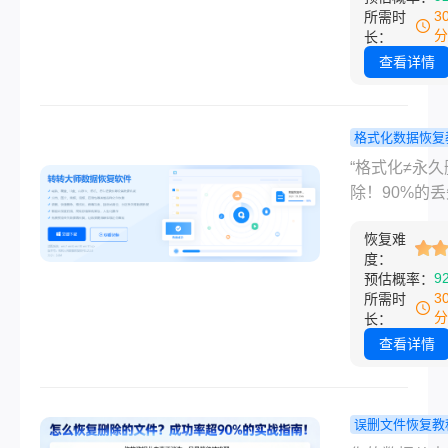
是相机、无人
3
所需时
感无以言表。
卡误格式化后
分
长：
片恢复问题。
查看详情
用户反馈，在
尝试了各种方
却面临文件损
格式化数据恢复
恢复失败甚至
格式化后的
“格式化≠永久
泄露的困境。
数据如何恢
除！90%的
相机上格式化
种常用方法
据都能找回—
片怎么恢复呢
解，轻松找
恢复难
键在于用对方
度：
天，小编将结
失文件！！
作为一名深耕
9
预估概率：
年测评经验，
软件测评多年
3
所需时
解析相机格式
主，我每天都
分
长：
片恢复的常用
到大量关于数
查看详情
法，帮你避开
复的求助。无
陷阱，快速找
职场人士误删
贵影像！
报表，还是自
误删文件恢复教
创作者格式化