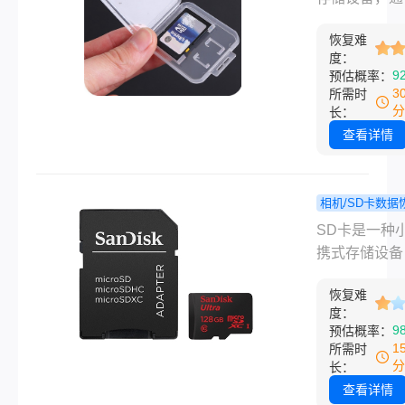
有效方法，帮
解(含图文教
于相机、手机
在格式化后成
恢复难
板电脑等设备
度：
回宝贵数据。
有时候，我们
9
预估概率：
为误操作或者
3
所需时
等原因导致S
分
长：
式化，从而丢
查看详情
其中的数据。
么，sd卡格
么恢复呢？下
相机/SD卡数据
介绍一些常用
sd卡文
程
SD卡是一种
法和注意事项
怎么找回？
携式存储设备
解决方案！
泛应用于各种
恢复难
设备中，如手
度：
相机、平板电
9
预估概率：
等。它能够存
1
所需时
量的照片、视
分
长：
音乐等文件，
查看详情