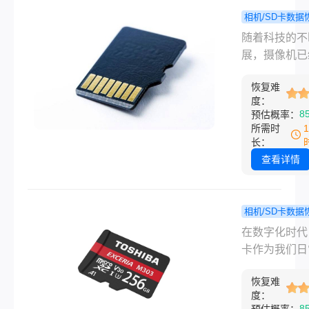
sd卡视频文
相机/SD卡数据
如何恢复呢？
监控摄像
程
随着科技的不
将为您详细介
存卡的视频
展，摄像机已
种恢复SD卡
恢复？推荐
为了我们日常
视频文件的方
数据恢复方
恢复难
中不可或缺的
度：
帮助您找回珍
分。无论是家
8
预估概率：
记忆。
控、户外探险
所需时
是专业拍摄，
长：
机都为我们留
查看详情
许多珍贵的回
然而，在使用
机的过程中，
相机/SD卡数据
我们可能会不
如何恢复
程
在数字化时代
删除了内存卡
数据？分享
卡作为我们日
视频文件，这
通用的恢复
活中常见的存
会给我们带来
法！
恢复难
备，承载着大
度：
的困扰。本文
照片、视频、
8