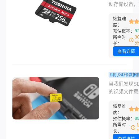
复指南，帮助
怎么恢复数
动存储设备，
回丢失的数据
复？这3个
据的安全性和
以帮到你！
恢复难
复性一直备受
度：
注。当SD卡
9
预估概率：
化后，很多用
3
所需时
误以为数据已
分
长：
久丢失，但实
查看详情
上，只要数据
新数据覆盖，
可能通过一定
相机/SD卡数据
法恢复。那么
如何恢复
程
当我们发现S
格式化后怎么
中视频文件
的视频文件意
数据恢复呢？
这4个方法
失或删除时，
将详细介绍S
恢复难
希望能够尽快
度：
式化后数据恢
这些珍贵的记
8
预估概率：
方法与步骤。
那么如何恢复
所需时
中视频文件呢
长：
下将为您介绍
查看详情