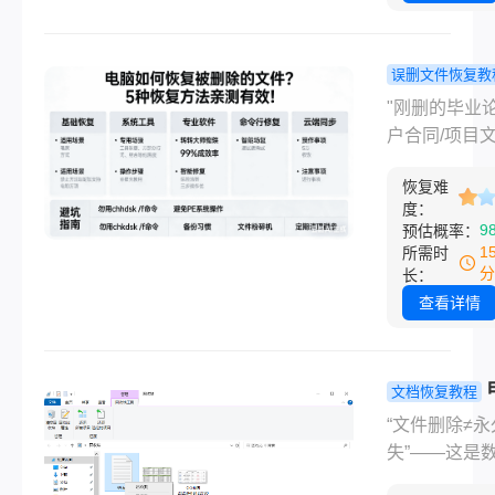
工程文件……
场景是不是让
间头皮发麻？
误删文件恢复教
当文件超过回
脑如何恢复
"刚删的毕业论
默认大小限制
除的文件？
户合同/项目
常是分区容量
复方法亲测
回收站里居然
10%） ，删
效！
恢复难
到？"——这
直接跳过回收
度：
感，每个职场
9
预估概率：
这种 “彻底消失
经历过！作为
1
所需时
感觉更让人崩
过20+数据恢
分
长：
的IT博主，我
查看详情
知：90%的
件都能找回，
对方法比盲目
文档恢复教程
更重要。那么
怎么恢复删
“文件删除≠永
如何恢复被删
文件？这4
失”——这是
文件呢？今天
方法，90%
复领域最反常
年实测经验，