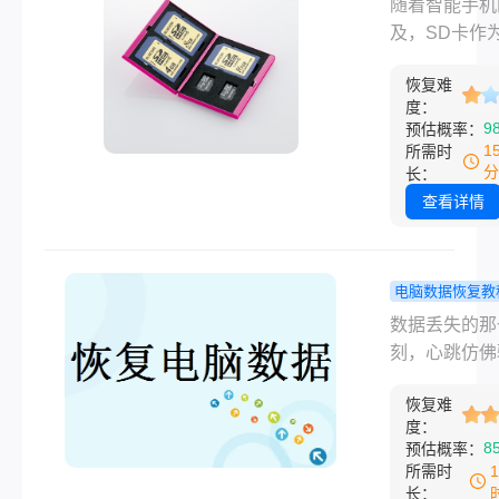
程
随着智能手机
中的照片删
及，SD卡作
么恢复？掌
存储媒介，被
二个方法就
恢复难
应用于各种设
度：
啦！
中。然而，有
9
预估概率：
我们会不小心
1
所需时
SD卡中的照
分
长：
致珍贵记忆的
查看详情
失。那么，不
把sd卡中的
了怎么恢复呢
电脑数据恢复教
面我们将为您
脑硬盘如何
数据丢失的那
介绍恢复SD
数据？六大
刻，心跳仿佛
片的方法和注
方法全攻略
——工作文档
项。
小白到专业
恢复难
贵照片、重要
度：
搞定！
频，一瞬间化
8
预估概率：
有。电脑硬盘
所需时
恢复数据？这
长：