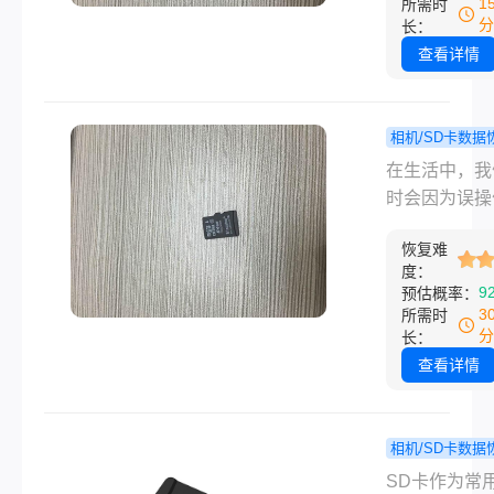
1
所需时
吧。
记录着生活中
分
长：
点滴滴。然而
查看详情
时由于误操作
他原因，我们
会不小心删除
相机/SD卡数据
卡上的照片。
不小心格
程
在生活中，我
相机sd卡误
了sd卡怎么
时会因为误操
恢复​呢？本
复？只需简
格式化存储着
您详细介绍相
步，轻松找
恢复难
数据的SD卡
度：
卡误删的恢复
失的数据！
片、视频等。
9
预估概率：
法。
化操作会清空
3
所需时
SD卡，导致
分
长：
失。那么不小
查看详情
式化了sd卡怎
呢？本文将为
供一份不小心
相机/SD卡数据
化SD卡后的
sd卡格
程
SD卡作为常