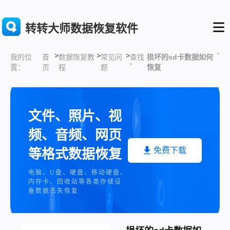
转转大师数据恢复软件
>
>
>
”
首
数据恢复教
常见问
查找
损坏的sd卡数据如何
我的位
“
页
程
题
恢复
置：
文件、照片、视
频、音频、网页
免费下载
等格式数据恢复
电脑、U盘、硬盘、移动硬盘、
内存卡、回收站等各类存储设
备数据丢失恢复