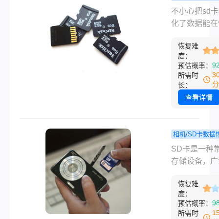
恢复指南，帮
不小心把sd
不小心把sd
从SD卡中恢
式化了数据
化了数据能在
的数据。
恢复吗？全
吗？当你不小
析数据恢复
恢复难
SD卡格式化
度：
案！
据丢失可能让
9
预估概率：
到惊慌和沮丧
3
所需时
是，请放心，
分
长：
分情况下，格
查看详情
后的数据仍然
通过一些方法
复。下面将介
相机/SD卡数据
些常用的数据
SD卡的
程
​SD卡是一种
方法。
误删除有什
存储设备，广
法恢复？这
用于手机、相
方法要了解
恢复难
行车记录仪等
度：
中。然而，有
9
预估概率：
我们会不小心
1
所需时