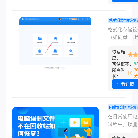
误删的SD卡
能导致数据丢
那么如何恢复
卡数据呢？本
格式化数据恢复
提供详细步骤
格式化后如
格式化存储设
用技巧，帮助
复数据？4
（如硬盘、U
效恢复内存卡
方法指南分
SD卡等）时
丢失数据。
恢复难
用户误以为数
度：
永久丢失。实
9
预估概率：
上，快速格式
3
所需时
删除文件索引
分
长：
彻底擦除数据
查看详情
为数据恢复提
可能性。那么
化后如何恢复
回收站清空恢复
呢？本文将介
电脑误删文
在日常使用电
式化后恢复数
在回收站如
过程中，误删
常用方法，并
复？别慌！
是许多人都会
操作建议。