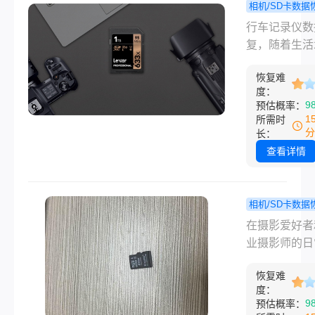
照片就变得非
相机/SD卡数据
要。下面我们
行车记录
程
行车记录仪数
绍几种相机s
存卡被删除
复，随着生活
格式化怎么恢
么能恢复？
的提高，人们
法，帮助您恢
教程来了
恢复难
数码相机的频
度：
式化的SD卡
来越多，数码
9
预估概率：
片。
拍的照片一般
1
所需时
储在SD卡中
分
长：
我们一不小心
查看详情
卡中的照片删
了，那应该怎
复呢？只要你
相机/SD卡数据
款专业的SD
相机sd
程
​在摄影爱好
恢复软件，即
怎么恢复？
业摄影师的日
松解决行车记
几个简单且
活中，相机S
数据恢复sd
的方法！
恢复难
演着至关重要
度：
恢复问题，下
色。它存储着
9
预估概率：
们具体来了解
精心拍摄的照