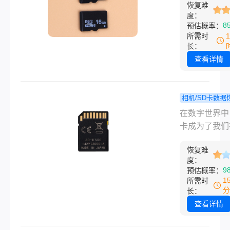
恢复呢？本文
靠谱！
恢复难
件，或者由于
度：
您介绍几种有
原因导致视频
8
预估概率：
方法来恢复华
变得不可见。
所需时
卡上误删的视
种情况下，了
长：
并尽可能详细
机sd卡视频
查看详情
明操作步骤和
怎么恢复变得
事项。
重要。本文将
提供一份详细
相机/SD卡数据
南，帮助您恢
删除的s
程
​在数字世界中
藏的相机SD
频文件文件
卡成为了我们
频。
恢复？教你
视频、照片等
快速恢复数
恢复难
体文件的重要
度：
小妙招！
体。然而，由
9
预估概率：
操作、病毒攻
1
所需时
系统故障等原
分
长：
我们可能会不
查看详情
删除SD卡中
文件。那么删