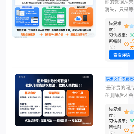
么恢复删除
你的数据从未
导致素材丢失
件？成功率
消失，只是等
种焦灼感我深
90%的实战
唤醒。“天啊
会。今天，我
南！
恢复难
没备份！”—
合多年测评经
度：
文件误删后最
9
预估概率：
系统梳理格式
崩溃的瞬间。
1
所需时
的硬盘数据如
是一份明天要
分
长：
复的实用方法
报表、精心剪
查看详情
你避免常见陷
视频素材，还
高效
贵的家庭照片
据丢失带来的
误删文件恢复教
感几乎每位职
片误删除如
“最珍贵的照
和创作者都深
复？教你几
在删除后才会
会。
效恢复法，
备份。”“哎呀
无损找回！!
恢复难
小心把拍摄了
度：
天的素材删了！
9
预估概率：
清空回收站才
1
所需时
里面有重要图
分
长：