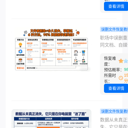
……作为从事
查看详情
软件测评多年
主，我几乎每
能在社群里看
误删文件恢复教
样的焦急求助
何恢复被删
职场中误删重
据丢失的恐慌
文件？6种
同文档、自媒
职业，从职场
方法，小白
苦拍摄的素材
人群到自媒体
高效找回！
恢复难
删除、U 盘 / 
者，一个误操
度：
格式化后发现
9
预估概率：
可能导致心血
数据未备份 —
1
所需时
费。那么图片
些紧急场景，让
分
长：
除如何恢复呢
35 岁的办公
查看详情
作者瞬间陷入
虑。一边是
deadline 
误删文件恢复教
压力，一边是
么恢复删除
数据从未真正
数据泄露、文
件？这3种
失，它只是在