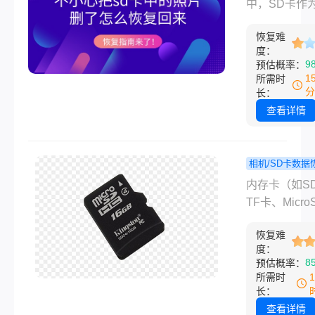
中的照片删
中，SD卡作
幸运的是，通
么恢复回来
存储照片的重
些有效的方法
复指南来了
恢复难
具，经常承载
度：
具，我们仍然
多珍贵的回忆
9
预估概率：
会恢复这些误
而，有时由于
1
所需时
数据。那么s
作或疏忽，我
分
长：
据不小心删除
能会不小心删
查看详情
何恢复呢？本
SD卡中的一
详细介绍SD
照片。面对这
恢复的步骤和
况，许多人都
相机/SD卡数据
事项，帮助您
能够找到一种
如何恢复
程
内存卡（如S
能地挽回损失
来恢复这些被
卡数据？完
TF卡、Micro
的照片。那么
南与实用技
等）是存储照
心把sd卡中
恢复难
视频、文档等
度：
删了怎么恢复
数据的常用设
8
预估概率：
呢？本文将为
然而，误删除
所需时
供一份详细的
式化、病毒感
长：
指南，帮助您
物理损坏等问
查看详情