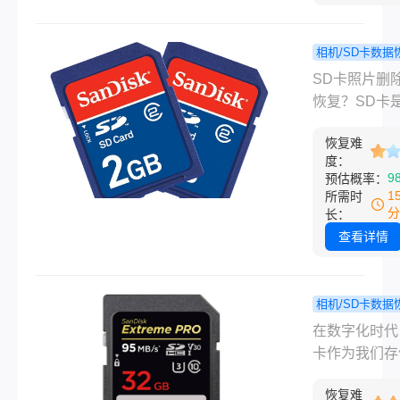
们提供了方便
储和传输方式
而，如果不小
相机/SD卡数据
除了SD卡中
sd卡照
程
SD卡照片删
或者因为SD
怎么恢复？
恢复？​SD卡
故障导致文件
这3个方法
常用的存储设
失，这会给我
啦!
恢复难
常常用于相机
度：
来很大的困扰
机等设备中保
9
预估概率：
文将为您详细
片、视频等数
1
所需时
sd卡文件丢
然而，如果不
分
长：
找回方法，帮
删除了SD卡
查看详情
找回珍贵的数
片，我们该如
复呢？下面将
几种方法帮助
相机/SD卡数据
复SD卡中被
如何恢复
程
在数字化时代
照片。
照片？教你
卡作为我们存
轻松解决！
片的重要媒介
恢复难
常承载着珍贵