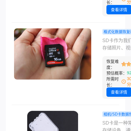
SD卡中的文
分
长：
致重要数据丢
查看详情
这时，如何恢
些被误删除的
就显得尤为重
格式化数据恢复
本文将为您介
不小心格式
SD卡作为我
卡的文件被误
SD卡如何
存储照片、视
有什么办法恢
据？5种有
文档等重要数
法。
方案!
恢复难
载体，使用频
度：
高。然而，误
9
预估概率：
作、系统故障
3
所需时
备提示格式化
分
长：
因，常常导致
查看详情
不得不面对不
格式化了SD
恢复数据这个
相机/SD卡数据
问题。本文将
sd卡格
程
​SD卡是一种
介绍5种经过
么恢复？方
存储设备，通