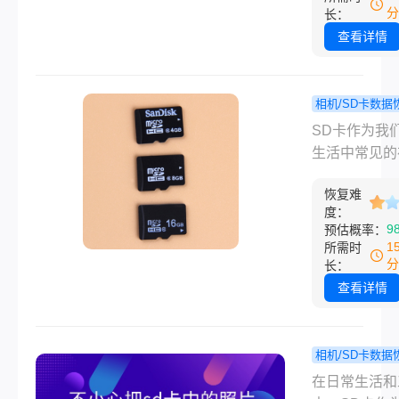
么怎么恢复行
包含交通事故
分
长：
录仪删掉的内
键证据。然而
查看详情
频呢？本文将
时候由于误操
介绍几种有效
其他原因，行
复行车记录仪
录仪中的视频
相机/SD卡数据
除视频的方法
可能会被意外
sd卡数
程
SD卡作为我
提供预防措施
除。面对这种
心删除了如
生活中常见的
少未来发生类
况，了解删除
复？分享5
设备，广泛应
况的可能性。
车记录仪文件
快捷的找回
恢复难
相机、手机、
度：
能找回显得尤
电脑等设备中
9
预估概率：
要。本文将详
而，由于各种
1
所需时
绍几种方法来
因，如误操作
分
长：
您找回已删除
毒感染或系统
查看详情
车记录仪文件
障，我们可能
提供预防措施
小心删除SD
免未来发生类
重要数据。面
相机/SD卡数据
况。
种情况，许多
不小心把
程
在日常生活和
感到焦虑和无