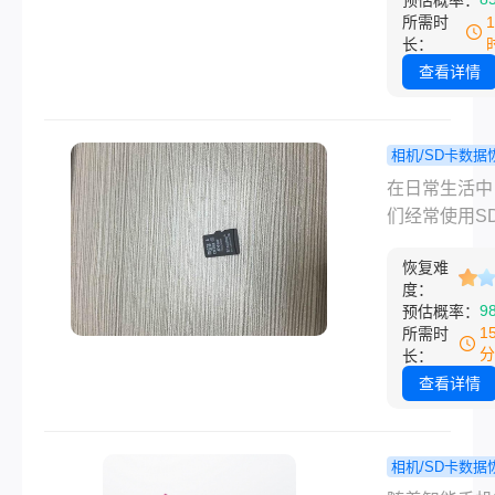
预估概率：
大家详细介绍
等重要数据。
所需时
头内存卡删除
而，由于各种
长：
频如何恢复。
因，如误删除
查看详情
式化或SD卡
我们可能会面
据丢失的困境
相机/SD卡数据
遇到这种情况
sd卡数
程
在日常生活中
如何恢复sd
怎么恢复？
们经常使用S
成为了一个亟
靠谱的数据
存储各种数据
决的问题。本
方法请收好!
恢复难
照片、视频、
度：
为您介绍几种
等。然而，如
9
预估概率：
的SD卡数据
小心删除了这
1
所需时
法，帮助您找
要的数据，该
分
长：
失的数据。
恢复呢？本文
查看详情
您提供一份详
sd卡数据误
恢复指南。
相机/SD卡数据
不小心把