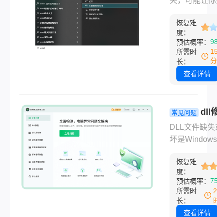
失，可能让你
助你高效恢复
亲测有效的
时的工作瞬间
文件并修复问
复方法！
恢复难
零。"大家好
度：
专注电脑系统
9
预估概率：
与故障排除多
1
所需时
IT博主。在日
分
长：
作中，我收到
查看详情
的问题莫过于
序启动时提示
xxx.dll，该
dl
常见问题
办？" DLL
具有没有免
DLL文件缺失
接库）文件就
的？7款神
坏是Window
脑的"神经连接
系统报错！
中常见的错误
旦缺失，轻则
恢复难
源，常导致软
崩溃，重则系
度：
法启动、游戏
7
预估概率：
常。那么电脑d
或系统功能异
所需时
失应该怎么解
面对这类问题
长：
呢？今天，我
多用户的第一
查看详情