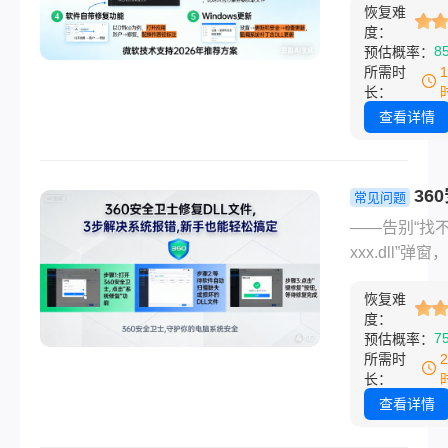
方法，并附防
南）
恢复难
软件崩溃、游
指南。无论你
度：
退，你是否在
8
预估概率：
通用户还是开
中搜索"怎么修
所需时
者，这篇280
文件"？别再被
长：
货都能让你安
修复"广告坑
查看详情
高效地应对DL
2024年微软
件！
告显示，92%
DLL缺失问题
36
常见问题
过官方免费工
卫士怎么修复
——告别“找
决，而第三方
文件？3步
xxx.dll”弹
90%含恶意
统报错，新
恢复流畅运行
本文由微软认
能轻松搞定！
恢复难
在电脑使用中
程师联合撰写
度：
是否常被“xxx.
7
预估概率：
选5种零成本
件缺失”弹窗
所需时
险的官方修复
这不仅影响软
长：
案，附详细操
行，还可能暴
查看详情
骤。收藏本文
统安全隐患。
次遇到DLL错