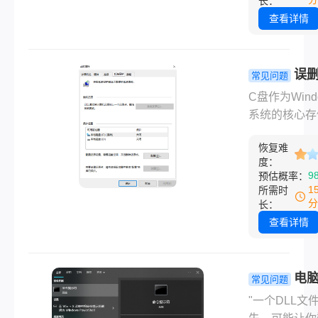
长：
多种原因，从
到大量粉丝求
查看详情
的软件冲突到
助："不小心
的系统故障。
收站怎么办？"
久性删除的文
误删
常见问题
电脑上怎么找
系统文件怎
C盘作为Wind
回？"、*"找
复？4种高
系统的核心存
件打不开是不
方法详解！
域，存放着操
救了？"*⋯⋯
恢复难
统文件、程序
在数字化时代
度：
和用户数据。
9
预估概率：
删重要文件、
误删关键系统
1
所需时
回收站、或意
件，可能导致
分
长：
式化存储设备
异常、系统卡
查看详情
以让人瞬间崩
甚至无法启动
么误删c盘系
怎么修复呢？
电脑
常见问题
是针对不同场
失应该怎么
"一个DLL文
实用修复方法
决？系统工