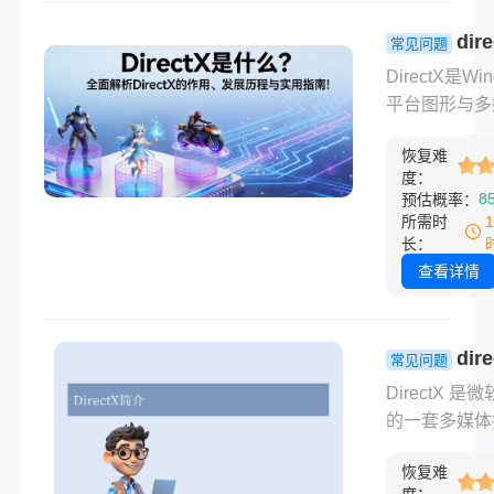
依赖库未正确
助您高效完成
或病毒感染。
dir
常见问题
复。
dll文件缺失
什么？全面
DirectX是Wi
复呢？本文提
DirectX
平台图形与多
经过验证的修
发展历程与
技术的基石。
案，涵盖从新
指南！
恢复难
directx是什
好到进阶操作
度：
directx有什
8
预估概率：
方位指导。
呢？本文权威
所需时
DirectX定
长：
作用、版本演
查看详情
组件详解，并
看/更新方法
FAQ，助开
dir
常见问题
玩家深度理解
么用？从环
DirectX 是
建到图形渲
的一套多媒体
用指南！
集合，主要用
恢复难
理游戏和视频
度：