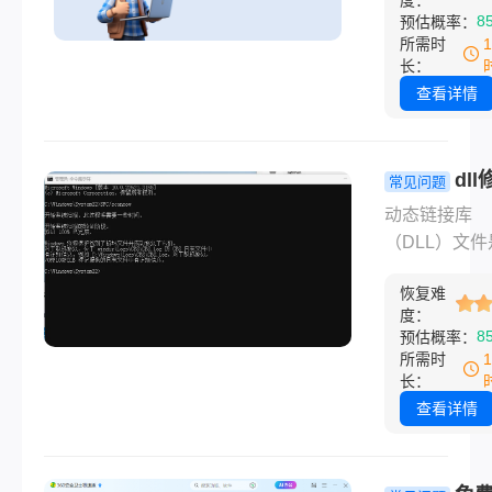
图形渲染、音
8
预估概率：
放等功能。对
所需时
发者来说，掌
长：
DirectX 的
查看详情
发高性能 3D
序和游戏的关
那么directx
dl
常见问题
呢？本文将详
具怎么用？
动态链接库
绍如何在 Win
解决Windo
（DLL）文件
平台上使用
统缺失DLL
Windows系
DirectX，
问题！
恢复难
心组件，承载
搭建、核心步
度：
序运行的关键
8
预估概率：
示例代码及常
码。一旦这类
所需时
题解决方案。
损坏或丢失，
长：
软件无法启动
查看详情
则系统崩溃蓝
面对“xxx.dll
报错弹窗，与