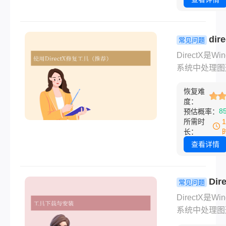
本身不能直接
行，而是通过
程序调用其功
dir
常见问题
那么dll文件
么修复？6
DirectX是Wi
开呢？本文将
方法全解析
系统中处理图
介绍DLL文件
音频和多媒体
途、如何打开
恢复难
心组件，广泛
其内容，以及
度：
游戏、视频播
8
预估概率：
调用DLL中的
设计软件。当
所需时
数。
DirectX组
长：
损坏时，可能
查看详情
致游戏闪退、
屏、报错等问
Dir
那么directx
常见问题
复呢？以下是
修复工具使
DirectX是Wi
常用的修复方
南：你知道
系统中处理图
帮助您快速解
directx修
音频和多媒体