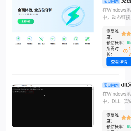
免费
常见问题
目重装系统，
修复工具有
在Windows
掌握科学修复
些？5款实
中，动态链接
法。那么dll
帮你高效解
（DLL）文件
具怎么用呢？
统文件缺失
恢复难
序运行的核心
从原理到实操
度：
题！
件。由于误删
8
预估概率：
你梳理七类主
件冲突、病毒
所需时
决方案，覆盖
或系统更新失
长：
统内置工具到
原因，DLL文
查看详情
方专业软件的
能会丢失或损
修复链路。
导致程序无法
动、系统卡顿
dl
常见问题
题。那么免费的
么修复？9
在Windows
修复工具有哪
修复方法全
中，DLL（动
呢？本文将推
析！
接库）文件是
免费且实用的D
恢复难
运行的核心组
修复工具，并
度：
当DLL文件丢
8
预估概率：
介绍360安全
损坏时，会导