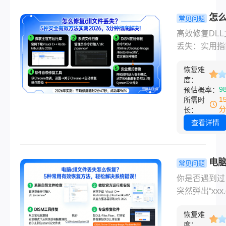
慌！360安全
分钟内轻松解
借智能修复功
怎
常见问题
无需花一分钱
无需技术基础
dll文件丢失
高效修复DLL
即可快速解决
安全有效方
丢失：实用指
么360安全卫
测2026，3
工具推荐导语
修复dll文件
底解决！
恢复难
Windows系
文基于2026
度：
DLL文件丢失
9
预估概率：
版本实测，手
坏是常见问题
1
所需时
教你高效修复
导致程序无法
分
长：
电脑重获新生
或系统错误。
查看详情
（附权威操作
将提供一套经
解，点击收藏
证的高效修复
用）
案，无论您是
电脑
常见问题
新手还是有经
件丢失怎么
你是否遇到过
用户，都能快
复？5种常
突然弹出“xxx.
决问题。一、
恢复方法，
件丢失”的错
根源：为什么D
解决系统错
恢复难
示，导致软件
文件会丢失？
度：