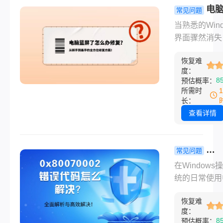
通常意味着系
电
常见问题
准备运行该程
了怎么办修
当熟悉的Wind
时，所需的某
从新手到高
界面骤然消失
键组件或环境
全方位修复
而代之的是一
了问题。它可
案！
恢复难
冷的蓝色屏幕
于系统文件损
度：
人费解的白色
8
预估概率：
兼容性冲突、
时，任何用户
所需时
不足，或是更
都会为之一沉
长：
的系统配置错
屏死机（Blue
查看详情
Screen of Dea
BSOD），是
Windows系
常见问题
到无法自行恢
0x800700
在Windows
严重错误时，
代码怎么解
统的日常使用
护硬件和数据
全面解析与
尤其是在进行
发的最后一道
解决！
恢复难
更新、安装或
度：
线。它并非世
软件时，您可
8
预估概率：