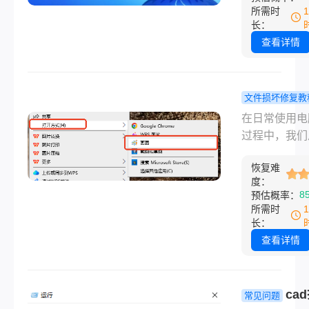
日，而是一个
突然遭遇一个
所需时
的故障信号。
困惑的错误代
长：
蓝屏，慌乱与
0x8007000
查看详情
尝试是大忌，
错误通常伴随
化的排查与修
统找不到指定
是正道。
件”这样的描
文件损坏修复教
不仅会中断当
脑中图片打
在日常使用电
操作，更可能
怎么办？全
过程中，我们
着系统底层存
断与高效修
遇到一个令人
件缺失、损坏
南！
恢复难
的问题——精
置紊乱的问题
度：
摄或保存的图
8
预估概率：
么0x800700
然无法打开了
所需时
代码怎么解决
论是提示“无
长：
别担心，本文
此图片”、“内
查看详情
浅入深，为您
足”，还是干
一套完整、高
反应，这都意
安全的解决方
我们与重要记
ca
常见问题
请遵循从易到
工作资料之间