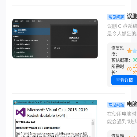
以支持更先进
件和更复杂的
误删
常见问题
需求。如果您
系统文件怎
误删 C 盘系
统中 Direct
复？别慌！
是令人抓狂的
旧，可能会导
手教你修复
历，电脑突然
戏无法运行、
用方法！
恢复难
屏、程序无法
异常或性能下
度：
动、系统功能
9
预估概率：
问题。本文将
常…… 那么误
1
所需时
介绍directx
系统文件怎么
分
长：
新，并提供实
呢？先别急着
查看详情
议，帮助您轻
系统！多数情
决相关问题。
下，通过以下
可以安全有效
电
常见问题
复问题，避免
dll文件怎么
在使用电脑时
丢失。请按顺
决？格式化
能会遇到“缺少
试，并做好必
修复吗？常
文件”的错误
备。
法全解析！
恢复难
例如“无法启