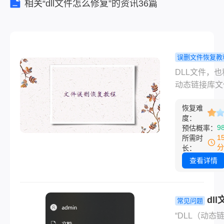
相关“dll文件怎么修复”的资讯36篇
序共享使
用。然
而，有时
由于各种
误删文件恢复教
原因，如
文件丢失怎
DLL文件，也
误删除、
复？可以试
动态链接库文
病毒感染
些方法！
是Windows
或系统损
恢复难
统中非常重要
坏等，可
度：
件之一。它们
能
9
预估概率：
了程序运行所
1
所需时
代码和数据，
分
长：
由多个程序共
查看详情
用。然而，有
于各种原因，
删除、病毒感
dl
常见问题
系统损坏等，
失怎么恢复
“DLL（动态
会导致DLL文