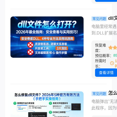
享最全面、最
是寻找“一键修
的DLL丢失解
具。那么dll
案，助你快速
具有没有免费
dl
常见问题
系统正常运行
呢？本文将为
么打开？20
电脑里经常遇
免数据丢失风
统梳理7款真
最全指南：
到.DLL扩展
的DLL修复工
查看与实用
件，双击却无
其中特别推荐
巧！
恢复难
开？试图查看D
用户友好的虎
度：
文件内容却无
8
预估概率：
DLL修复工具
手？许多用户
所需时
首选方案，每
为DLL像普通
长：
具均附适用场
一样可以直接
查看详情
详细操作步骤
开，结果导致
键注意点。
异常！本文将
解答"DLL文
怎
常见问题
打开"这一高
dll文件？20
电脑弹出"无
题，揭秘安全
5种官方有
此程序，因为
DLL内容的4
（手把手实
MSVCP140.d