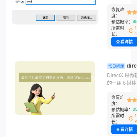
法详解！
系统中程序运
恢复难
核心组件，用
度：
享代码和资源
8
预估概率：
程序提示“找
所需时
xxx.dll”或“缺
长：
xxx.dll”时
查看详情
由于文件缺失
坏、版本冲突
统错误导致的
dir
常见问题
么缺少dll文
么更新？全
DirectX 是
办呢？以下是
南与实用方
的一组多媒体
见原因及对应
API（应用程
复方法，帮助
恢复难
接口），主要
速解决问题。
度：
Windows 
8
预估概率：
图形、音频和
所需时
开发。随着技
长：
演进，Direct
查看详情
本也在不断更