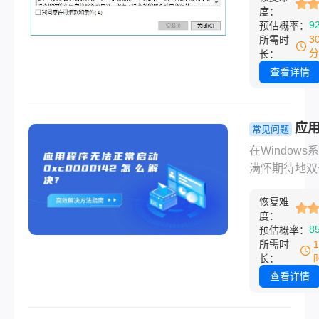
度：
序，因为计算
9
预估概率：
丢失xxx.dll”
3
所需时
到xxx.dll文
分
长：
类问题通常会
查看详情
软件或游戏无
常运行。虽然
化系统可以彻
应
常见问题
决某些深层次
无法正常启
在Windows
统问题，但它
0xc00001
满怀期待地双
是首选方案。
解决？一篇
个应用程序图
电脑缺少dll
所有高效解
恢复难
却迎头撞上“
么解决格式化
度：
法的终极指
序无法正常启
8
预估概率：
修复吗？本文
(0xc000014
所需时
您梳理修复DL
误提示框，无
长：
件缺失的常用
一种令人沮丧
查看详情
法，并分析格
验。这个看似
是否适用。
的错误代码背