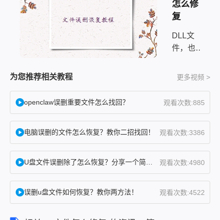
怎么修
复
DLL文
件，也称
为动态链
接库文
为您推荐相关教程
更多视频 >
件，是
Windows
openclaw误删重要文件怎么找回？
观看次数:885
操作系统
中非常重
电脑误删的文件怎么恢复？教你二招找回！
观看次数:3386
要的组件
之一。它
们包含了
U盘文件误删除了怎么恢复？分享一个简单恢复方法！
观看次数:4980
程序运行
所需的代
误删u盘文件如何恢复？教你两方法！
观看次数:4522
码和数
据，通常
由多个程