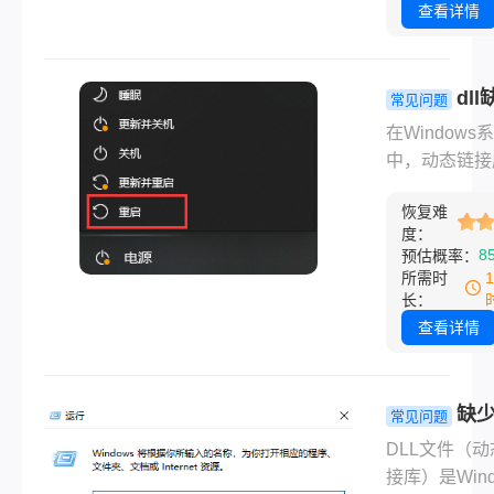
多程序都需要
查看详情
案。
们。缺失时，
无法启动或运
常。那么dll
dl
常见问题
失怎么办呢？
么修复？8
在Windows
是我整理的安
修复方法详
中，动态链接
效的解决步骤
（DLL）文件
推荐顺序排列
恢复难
序运行的重要
度：
部分。当DLL
8
预估概率：
缺失或损坏时
所需时
能会导致程序
长：
启动、系统卡
查看详情
至崩溃。那么d
失怎么修复呢
下是针对DLL
缺少
常见问题
问题的常用修
件怎么办？
DLL文件（动
法，帮助您快
见原因及修
接库）是Wind
决问题。