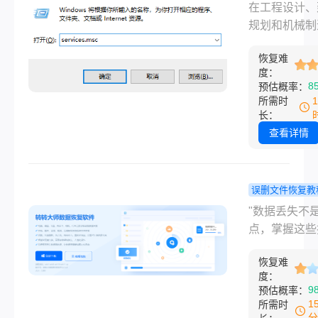
开怎么解决
在工程设计、
顺序逐一尝试
一扇紧闭的门
篇涵盖所有
规划和机械制
部分情况下，
担心，图片打
解决之道的
域，AutoCA
在前几个步骤
通常并非不治
指南！
恢复难
类CAD软件
得到解决。
症，其背后原
度：
重要的生产力
8
预估概率：
样，解决方法
具。然而，当
所需时
对系统化。
怀期待地双击
长：
图标，迎接您
查看详情
不是熟悉的绘
面，而是无响
程序、闪退的
误删文件恢复教
或令人沮丧的
久性删除的
​"数据丢失不
提示时，这种
在电脑上怎
点，掌握这些
感足以打乱整
回？5种实
巧，90%的
作节奏。CA
全解析！
恢复难
能起死回生！
无法启动是一
度：
一名在IT行业
9
预估概率：
见但复杂的问
多年的软件测
1
所需时
其背后可能隐
主，我每天都
分