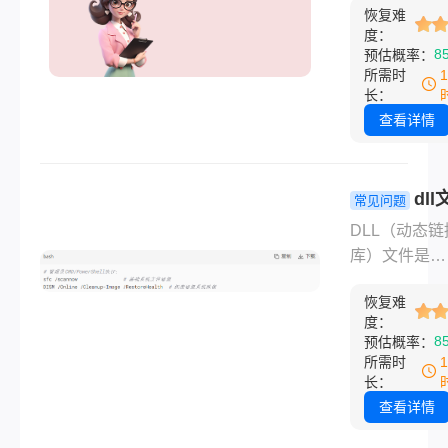
题。
怎么用吗？
恢复难
心组件，广泛
度：
游戏、视频播
8
预估概率：
设计软件。当
所需时
DirectX组
长：
损坏时，可能
查看详情
致游戏闪退、
屏、报错等问
DirectX修
dl
常见问题
一款专为解决
失怎么修复
DLL（动态链
问题设计的实
修复方案全
库）文件是
序，能够快速
Windows系
并修复系统中
恢复难
个程序共享的
DirectX组
度：
组件。当软件
8
预估概率：
链接库（DLL
“xxx.dll丢失
所需时
件及运行库。
找到xxx.dll
长：
directx修复
常意味着系统
查看详情
么用呢？以下
文件被破坏、
细的操作指南