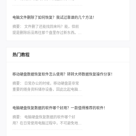
做方案，晚上赶工误把存了三天素材的文件
找回，但前提是你清空回收站之后没再往那
夹删了，回收站也顺手清空。他给我打电话
个盘里存过东西。 这一步直接决定数据是
时声音都变了，第一
否被“覆盖”，比用什么软件都关键——因为
电脑文件删除了如何恢复？我试过靠谱的几个方法！
删除只是把文件的“门牌号”撕了，数据本身
摘要：
文件删了还能找回来吗？能，但前
还躺在硬盘里；但只要新数据住了进去，原
提是删除后没再往那个盘里存过新东西。电
文件就被物理抹掉，神仙也难救。一段糟心
脑文件删除了如何恢复，核心就一句话：文
的真实经历上周我表哥干了一件事，差点把
件还在磁盘上，只是系统把这块空间标记成
自己电脑拍烂。他在整理旧照片，想删掉一
“可覆盖”了。一旦你继续写入新数据，才会
堆模糊的重复图，结果
热门教程
真把原来的文件盖掉。盖掉的部分，用什么
软件都救不回来。所以，发现误删之后，第
一件事是“停手”，不是找软件。
移动硬盘数据恢复软件怎么使用？转转大师数据恢复操作分享！
摘要：
日常办公的时候，移动硬盘是非常
重要的随身资料储存设备，因此比起电脑本
地的硬盘，移动硬盘更加容易出现数据丢
失、误删等情况。一些重要的数据如果没有
备份，那么造成的损失将是难以估量的，因
电脑硬盘恢复数据的软件哪个好用？一款值得推荐的软件！
此市场对移动硬盘数据恢复软件的需求是非
摘要：
电脑硬盘恢复数据的软件哪个好
常大，今天我们就针对转转数据恢复大师数
用？在日常使用电脑过程中，不可避免地会
据恢复这款软件，讲讲如何利用工具恢复丢
遇到电脑硬盘数据丢失或损坏的情况。无论
失的数据。
是因为误操作、磁盘故障还是病毒攻击，我