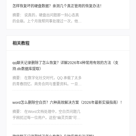
们都面临着一种紧迫感，需要尽快找到一款
怎样恢复坏的硬盘数据？亲测几个真正管用的恢复办法！
稳定可靠的软件来恢复我们的宝贵数据。然
摘要：
说真的，硬盘出问题那一刻心态真
而，市面上各种各样的电脑硬盘恢复软件让
的会崩。上个月我帮同事处理过一次，他那
人眼花缭乱，我们应该如何选择呢？本文将
个用了三年的移动硬盘突然不认盘了，里面
会为大家详细介绍一款备受好评的电脑硬盘
全是项目资料，急得他在工位上直拍桌子。
恢复数据软件，帮助大家解决这一难题。
当时我也是满头问号：怎样恢复坏的硬盘数
相关教程
据？后来折腾了大半天才把东西捞回来大部
分。如果你现在也正在为硬盘出问题发愁，
先别慌，这篇会按从简单到复杂、从免费到
qq聊天记录删除了怎么恢复？详解2026年4种常用有效的方法（支
付费的顺序，把我试过靠谱的几个方法都告
持.db数据库提取）
诉你，重点解决怎样恢复坏的硬盘数据这个
问题。
摘要：
在数字化社交时代，QQ 承载了太多
的青春回忆、商务合同与重要资料。一旦误
删聊天记录，由于 QQ 数据的加密特性，恢
复工作往往是一场与时间的赛跑。删除并不
等同于永久抹除。在数据底层，删除指令通
word怎么删除空白页？六种高效解决方案（2026年最新实操指南）！
常只是将该块空间标记为“可占用”，只要新
摘要：
在Word文档处理中，空白页问题几
数据尚未覆盖该区域，通过合理的方法依然
乎困扰过每一位用户。这些“幽灵页面”可能
有很大几率找回。
由分页符残留、段落格式异常、表格溢出或
页面设置错误导致。那么word怎么删除空
白页呢？本文结合最新Office版本特性，整