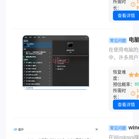
所需时
修复功能，帮
序报错、系统
长：
快速解决这一
等问题。那么d
查看详情
题。
件怎么修复呢
文将详细介绍
流修复方法，
电
常见问题
你快速解决DL
dll文件怎么
在使用电脑的
件缺失问题。
决？6种常
中，许多用户
轻松解决！
会遇到“找不
恢复难
XX.dll文件”
度：
定位程序输入
8
预估概率：
提示。这类问
所需时
常与动态链接
长：
（DLL）文件
查看详情
失、损坏或版
兼容有关。那
win
脑缺少dll文
常见问题
解决呢？以下
怎么运行dll
在Windows