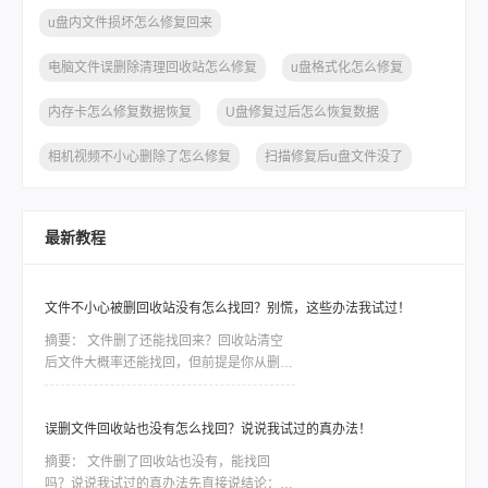
u盘内文件损坏怎么修复回来
电脑文件误删除清理回收站怎么修复
u盘格式化怎么修复
内存卡怎么修复数据恢复
U盘修复过后怎么恢复数据
相机视频不小心删除了怎么修复
扫描修复后u盘文件没了
最新教程
文件不小心被删回收站没有怎么找回？别慌，这些办法我试过！
摘要：
文件删了还能找回来？回收站清空
后文件大概率还能找回，但前提是你从删除
之后到发现之前，没再往那个盘里存过新东
西。因为删除只是把文件标记成“可覆盖”，
真实数据还在磁盘上待着。这个前提比用什
误删文件回收站也没有怎么找回？说说我试过的真办法！
么方法都关键——只要被新数据盖住了，神
摘要：
文件删了回收站也没有，能找回
仙软件也救不回来。前阵子同事小李给客户
吗？说说我试过的真办法先直接说结论：能