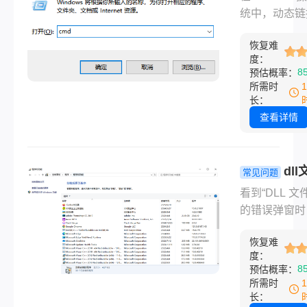
常见且实用的
件？全面指
统中，动态链
方法，帮助您
实用方法！
（DLL）文件
修复DLL文件
恢复难
序运行的重要
度：
题。
部分，它们包
8
预估概率：
被多个程序共
所需时
函数和资源。
长：
DLL文件本身
查看详情
像EXE文件
接运行，但可
过特定方法调
dl
常见问题
功能。那么
失怎么办？
看到“DLL 文
windows怎
涵盖常用解
的错误弹窗时
dll文件呢？
法的指南！
实让人头疼！
详细介绍如何
恢复难
心，这通常是
Windows系
度：
复的问题。DL
8
预估概率：
行或调用DLL
件是 Window
所需时
件，并提供多
的“共享工具库
长：
用场景的解决