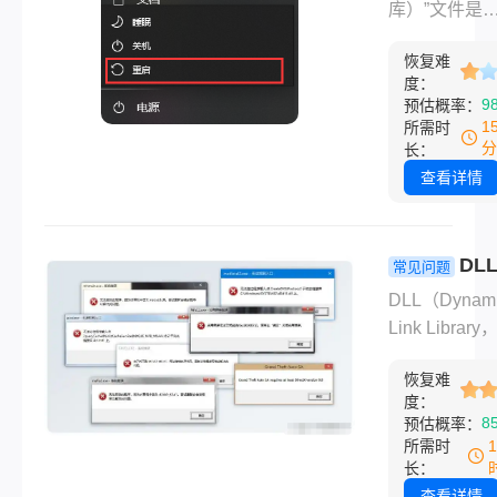
常用恢复方
库）”文件是
失或损坏，从
解！
Windows系
响程序的正常
恢复难
用程序运行的
行。本文将介绍
度：
组件。当系统
9
预估概率：
文件丢失怎么
“XXX.dll丢
1
所需时
复。
可能导致软件
分
长：
或无法启动。
查看详情
dll文件丢失
复呢？本文提
种实用解决方
DL
常见问题
帮助您快速修
怎么打开？
DLL（Dynam
题。
解析DLL文
Link Librar
用途与操作
链接库）是
法！
恢复难
Windows系
度：
见的文件类型
8
预估概率：
包含可被多个
所需时
共享的代码、
长：
和资源。DLL
查看详情