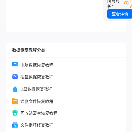
所需时
误可通过系统
应是去网上搜
长：
工具解决。那么
文件下载，但
查看详情
缺失怎么修复
做不仅可能没
本文精选7种
还容易把病毒
战验证的修复
电脑。这篇文
法，覆盖从新
从dll文件到
高级用户场景
数据恢复教程分类
什么东西说起
有步骤均基于
告诉你它为什
用户案例，操
丢、应该怎么
电脑数据恢复教程
槛低、成功率
最后说清楚哪
硬盘数据恢复教程
作反而会让问
严重。
U盘数据恢复教程
误删文件恢复教程
回收站清空恢复教程
文件损坏修复教程