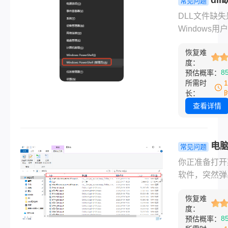
常见问题
写，严格遵循
么修复？7
DLL文件缺失
Windows官
方法快速解
Windows用
规范，聚焦“
统错误！
遇到的系统错
圾而不误删”
恢复难
一！启动程序
标。8大方法
度：
出"找不到
8
预估概率：
用系统原生工
xxx.dll"、"xxx
所需时
每步标注“可删
失"等提示，
长：
删”标识，实
件无法运行、
查看详情
清理释放15G
打不开、甚至
圾文件，且零
功能异常，那
风险、零数据
奈感很多人都
电
常见问题
失。助你安心
过。但请放心
缺少dll文
你正准备打开
解决问题！
DLL缺失问题
急着重装系
软件，突然弹
可以通过正确
这些方法能
个错误窗口：
修复！根据微
来！
恢复难
找到
方技术支持数
度：
xxx.dll"或"xxx
8
预估概率：
85%以上的D
失"。很多人