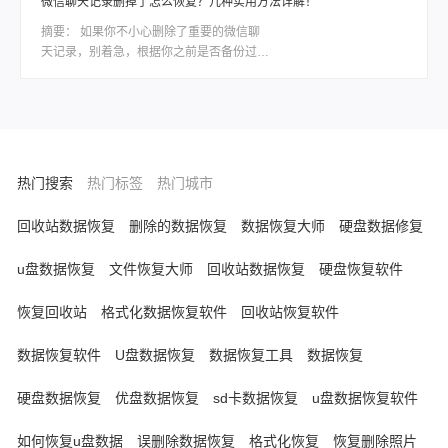
微信聊天记录删掉了怎么恢复？几种实用方法详解！
理六种经过验证的解决方案，助你精准清除
摘要：
如果你不小心删除了重要的微信聊
冗余页面。
天记录，别着急，根据你之前是否备份过、
删除时间长短、以及你使用的设备类型，有
不同层次的方法可以尝试恢复。那么微信聊
天记录删掉了怎么恢复呢？下面我按照恢复
概率从高到低，结合具体操作步骤，整理出
一套系统、实用的方案。
热门搜索
热门标签
热门城市
回收站数据恢复
删除的数据恢复
数据恢复大师
硬盘数据修复
u盘数据恢复
文件恢复大师
回收站数据恢复
硬盘恢复软件
恢复回收站
格式化数据恢复软件
回收站恢复软件
数据恢复软件
U盘数据恢复
数据恢复工具
数据恢复
硬盘数据恢复
优盘数据恢复
sd卡数据恢复
u盘数据恢复软件
如何恢复u盘数据
误删除数据恢复
格式化恢复
恢复删除照片