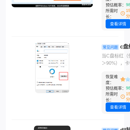
溃、系统卡顿
9
预估概率：
DLL（动态链
DLL文件作为
1
所需时
库）文件是
Windows系
分
长：
Windows系
心组件，一旦
查看详情
心组件之一，
会严重影响日
程序可共享同
用。那么电脑d
DLL文件。丢
件丢失怎么恢
c盘
常见问题
因通常包括：
呢？别慌！本
怎么清理垃
当C盘标红（
卸载不完整，
理了5种经实
不误删？8
＞90%），
效、安全可靠
方法精准释
更新失败接踵
复方法，无需
间（2026实
恢复难
至，许多用户
技能，3分钟
度：
风险指南）
乱误删Syste
9
预估概率：
解决。内容基
pagefile.sy
1
所需时
Windows系
文件导致系统
分
长：
机制，避免第
溃！那么c盘
查看详情
风险，助你快
么清理垃圾而
复电脑流畅运
删呢？本文由
认证工程师团
dl