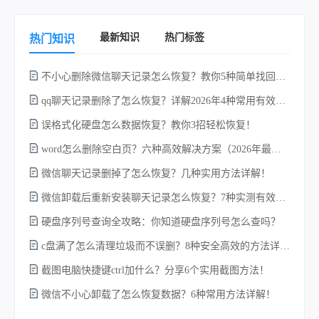
最新知识
热门标签
热门知识
不小心删除微信聊天记录怎么恢复？教你5种简单找回的方法！
qq聊天记录删除了怎么恢复？详解2026年4种常用有效的方法（支持.db数据库提取）
w
误格式化硬盘怎么数据恢复？教你3招轻松恢复！
word怎么删除空白页？六种高效解决方案（2026年最新实操指南）！
微信聊天记录删掉了怎么恢复？几种实用方法详解！
微信卸载后重新安装聊天记录怎么恢复？7种实测有效的恢复方案详解！
硬盘序列号查询全攻略：你知道硬盘序列号怎么查吗？
c盘满了怎么清理垃圾而不误删？8种安全高效的方法详解+误删恢复指南！
电
截图电脑快捷键ctrl加什么？分享6个实用截图方法！
微信不小心卸载了怎么恢复数据？6种常用方法详解！