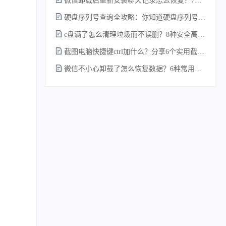
微信卸载后重新安装聊天记录怎么恢复？7种实测有效的恢复方案详解！
硬盘序列号查询全攻略：你知道硬盘序列号怎么查吗？
c盘满了怎么清理垃圾而不误删？8种安全高效的方法详解+误删恢复指南！
截图电脑快捷键ctrl加什么？分享6个实用截图方法！
微信不小心卸载了怎么恢复数据？6种常用方法详解！