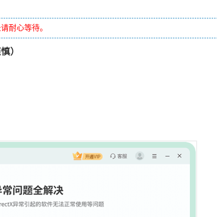
长请耐心等待。
谨慎）