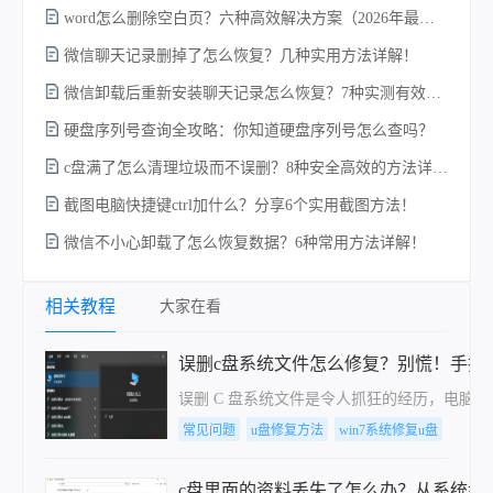
word怎么删除空白页？六种高效解决方案（2026年最新实操指南）！
w
微信聊天记录删掉了怎么恢复？几种实用方法详解！
微信卸载后重新安装聊天记录怎么恢复？7种实测有效的恢复方案详解！
硬盘序列号查询全攻略：你知道硬盘序列号怎么查吗？
c盘满了怎么清理垃圾而不误删？8种安全高效的方法详解+误删恢复指南！
截图电脑快捷键ctrl加什么？分享6个实用截图方法！
微信不小心卸载了怎么恢复数据？6种常用方法详解！
电
相关教程
大家在看
误删c盘系统文件怎么修复？别慌！手把
误删 C 盘系统文件是令人抓狂的经历，电
常见问题
u盘修复方法
win7系统修复u盘
c盘里面的资料丢失了怎么办？从系统盘