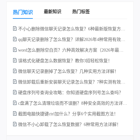
最新知识
热门标签
热门知识
不小心删除微信聊天记录怎么恢复？6种最新版恢复方法对比，选对方案找回率提升80%！
qq聊天记录删除了怎么恢复？详解2026年4种常用有效的方法（支持.db数据库提取）
word怎么删除空白页？六种高效解决方案（2026年最新实操指南）！
误格式化硬盘怎么数据恢复？教你3招轻松恢复！
不
微信聊天记录删掉了怎么恢复？几种实用方法详解！
微信卸载后重新安装聊天记录怎么恢复？7种实测有效的恢复方案详解！
硬盘序列号查询全攻略：你知道硬盘序列号怎么查吗？
c盘满了怎么清理垃圾而不误删？8种安全高效的方法详解+误删恢复指南！
截图电脑快捷键ctrl加什么？分享6个实用截图方法！
w
微信不小心卸载了怎么恢复数据？6种常用方法详解！