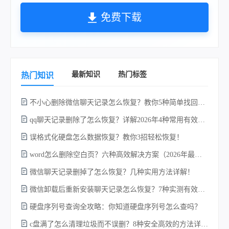
免费下载
最新知识
热门标签
热门知识
不小心删除微信聊天记录怎么恢复？教你5种简单找回的方法！
不
qq聊天记录删除了怎么恢复？详解2026年4种常用有效的方法（支持.db数据库提取）
误格式化硬盘怎么数据恢复？教你3招轻松恢复！
word怎么删除空白页？六种高效解决方案（2026年最新实操指南）！
微信聊天记录删掉了怎么恢复？几种实用方法详解！
微信卸载后重新安装聊天记录怎么恢复？7种实测有效的恢复方案详解！
w
硬盘序列号查询全攻略：你知道硬盘序列号怎么查吗？
c盘满了怎么清理垃圾而不误删？8种安全高效的方法详解+误删恢复指南！