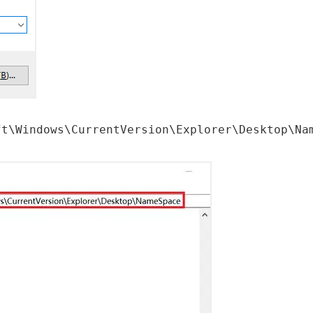
ft\Windows\CurrentVersion\Explorer\Desktop\Na