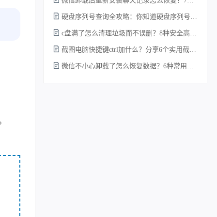
微信卸载后重新安装聊天记录怎么恢复？7种实测有效的恢复方案详解！
硬盘序列号查询全攻略：你知道硬盘序列号怎么查吗？
c盘满了怎么清理垃圾而不误删？8种安全高效的方法详解+误删恢复指南！
截图电脑快捷键ctrl加什么？分享6个实用截图方法！
微信不小心卸载了怎么恢复数据？6种常用方法详解！
。