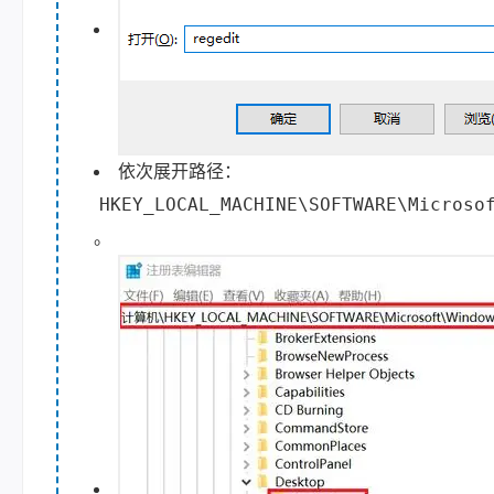
依次展开路径：
HKEY_LOCAL_MACHINE\SOFTWARE\Microso
。