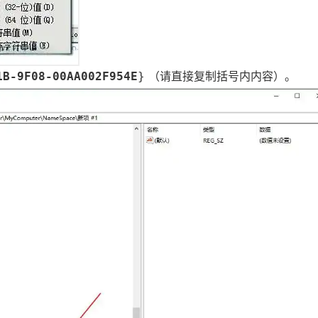
1B-9F08-00AA002F954E
}
（请直接复制括号内内容）。