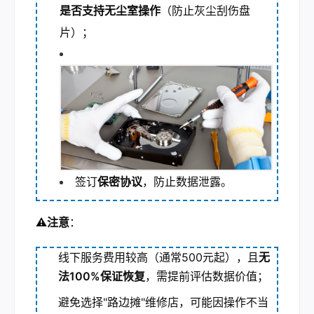
是否支持无尘室操作
（防止灰尘刮伤盘
片）；
签订
保密协议
，防止数据泄露
。
⚠️注意
：
线下服务费用较高（通常500元起），且
无
法100%保证恢复
，需提前评估数据价值；
避免选择"路边摊"维修店，可能因操作不当