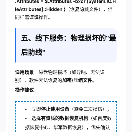
.Attributes = $
.Attributes -bxor [System.IO.Fi
leAttributes]::Hidden }
（恢复隐藏文件），但
同样需谨慎操作。
五、线下服务：物理损坏的"最
后防线"
适用场景
：磁盘物理损坏（如异响、无法识
别）、软件无法恢复的
加密/压缩文件
。
操作建议
：
立即
停止使用设备
（避免二次损伤）；
选择
有资质的数据恢复机构
（如百度数
据恢复中心、华军数据恢复），优先确认