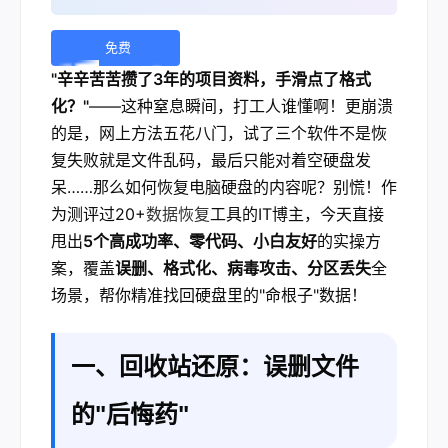
免费
"辛辛苦苦攒了3年的项目资料，手滑点了格式
下
化？"
——这种窒息瞬间，打工人谁懂啊！更崩溃
载 |
的是，网上方法五花八门，试了三个软件不是恢
复失败就是文件乱码，最后只能对着空硬盘发
呆……那么如何恢复电脑硬盘的内容呢？别慌！作
为测评过20+
数据恢复
工具的IT博主，今天直接
甩出
5个高成功率、零代码、小白友好
的实操方
案，覆盖
误删、格式化、病毒攻击、分区丢失
全
场景，帮你精准找回硬盘里的"命根子"数据！
一、回收站还原：误删文件
的"后悔药"