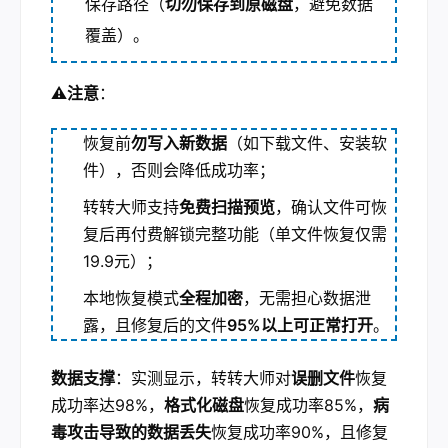
保存路径（
切勿保存到原磁盘
，避免数据
覆盖）。
⚠️注意
：
恢复前
勿写入新数据
（如下载文件、安装软
件），否则会降低成功率；
转转大师支持
免费扫描预览
，确认文件可恢
复后再付费解锁完整功能（单文件恢复仅需
19.9元）；
本地恢复模式
全程加密
，无需担心数据泄
露，且修复后的文件
95%以上可正常打开
。
数据支撑
：实测显示，转转大师对
误删文件
恢复
成功率达98%，
格式化磁盘
恢复成功率85%，
病
毒攻击导致的数据丢失
恢复成功率90%，且修复