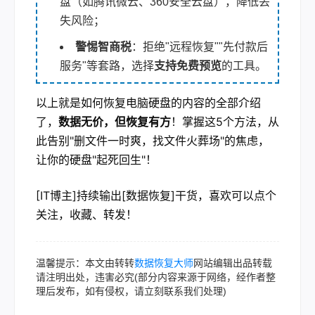
盘（如腾讯微云、360安全云盘），降低丢
失风险；
警惕智商税
：拒绝"远程恢复""先付款后
服务"等套路，选择
支持免费预览
的工具。
以上就是如何恢复电脑硬盘的内容的全部介绍
了，
数据无价，但恢复有方
！掌握这5个方法，从
此告别"删文件一时爽，找文件火葬场"的焦虑，
让你的硬盘"起死回生"！
[IT博主]持续输出[数据恢复]干货，喜欢可以点个
关注，收藏、转发！
温馨提示：本文由转转
数据恢复大师
网站编辑出品转载
请注明出处，违害必究(部分内容来源于网络，经作者整
理后发布，如有侵权，请立刻联系我们处理)