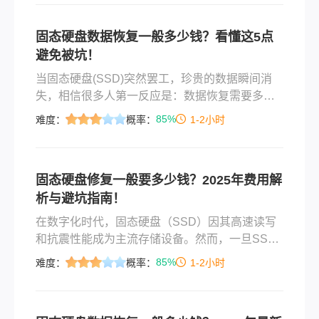
固态硬盘数据恢复一般多少钱？看懂这5点
避免被坑！
当固态硬盘(SSD)突然罢工，珍贵的数据瞬间消
失，相信很多人第一反应是：数据恢复需要多少
钱？ 然而，这个问题没有简单答案。与机械硬盘
85%
难度：
概率：
1-2小时
相比，SSD因其工作原理复杂，数据恢复难度
大、成本高，价格往往令人咋舌。那么固态硬盘
数据恢复一般多少钱呢？本文将深入剖析影响固
固态硬盘修复一般要多少钱？2025年费用解
态硬盘数据恢复价格的关键因素，提供真实的价
析与避坑指南！
格区间参考，并揭示行业潜在陷阱，助您在数据
危机面前做出明智决策。
在数字化时代，固态硬盘（SSD）因其高速读写
和抗震性能成为主流存储设备。然而，一旦SSD
出现故障，数据恢复和修复的复杂性远高于传统
85%
难度：
概率：
1-2小时
机械硬盘（HDD），费用也更昂贵。那么固态硬
盘修复一般要多少钱呢？本文将从故障类型、技
术难点、价格构成及省钱策略等方面，全面解析