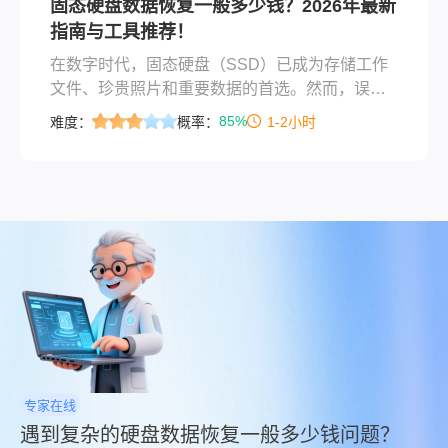
固态硬盘数据恢复一般多少钱？2026年最新
2025年固态硬盘修复的市场行情，助您在数据危
指南与工具推荐！
机中理性决策。
在数字时代，固态硬盘（SSD）已成为存储工作
文件、珍贵照片和重要数据的首选。然而，误
删、系统崩溃或硬件故障导致的数据丢失，往往
85%
难度：
概率：
1-2小时
让人焦虑万分。许多用户常问：“固态硬盘数据恢
复一般多少钱？”本文将为您解析价格范围，并推
荐一款2026年最新免费工具——转转大师硬盘数
据恢复软件免费版2026版，助您低成本高效恢复
数据！
专家在线
遇到复杂的硬盘数据恢复一般多少钱问题？