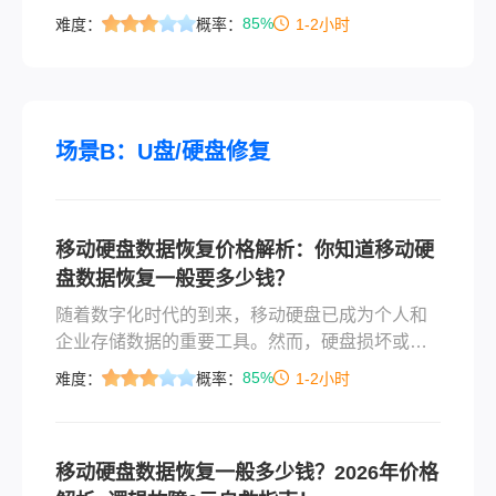
复真实价格逻辑，首发权威价格参考表，揭露“按
85%
难度：
概率：
1-2小时
GB收费”陷阱，并首推转转大师免费版——逻辑故
障用户零成本自救方案，附四步实操指南，帮你
精准避坑、守住钱包！
场景B：U盘/硬盘修复
移动硬盘数据恢复价格解析：你知道移动硬
盘数据恢复一般要多少钱？
​随着数字化时代的到来，移动硬盘已成为个人和
企业存储数据的重要工具。然而，硬盘损坏或误
操作导致数据丢失的情况时有发生。面对数据恢
85%
难度：
概率：
1-2小时
复需求，用户最关心的往往是价格问题。那么移
动硬盘数据恢复一般要多少钱呢？本文将全面解
析移动硬盘数据恢复的收费逻辑，并提供实用建
移动硬盘数据恢复一般多少钱？2026年价格
议。