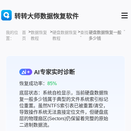
转转大师数据恢复软件
>
>
>
”
首
数据恢复
硬盘数据恢复
查找
硬盘数据恢复一般
我的位
“
页
教程
教程
多少钱
置：
AI专家实时诊断
恢复成功率：
85%
底层状态：系统自检显示，当前硬盘数据恢
复一般多少钱属于典型的文件系统索引标记
位重置。虽然NTFS索引表已被重置/清空，
导致操作系统无法直接定位文件，但硬盘底
层的物理扇区(Sectors)仍保留着完整的原始
二进制数据流。