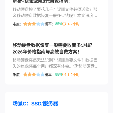
解析+逻辑故障0元自救指南！
移动硬盘摔了要花几千？误删文件必须送修？那
么移动硬盘数据恢复一般多少钱呢？本文深度解
析2026年移动硬盘数据恢复真实价格逻辑，首发
85%
难度：
概率：
1-2小时
权威价格参考表，揭露“按GB收费”陷阱，并首推
转转大师免费版——逻辑故障用户零成本自救方
案，附四步实操指南，帮你精准避坑、守住钱
移动硬盘数据恢复一般需要收费多少钱？
包！
2026年价格指南与高效自救方案！
移动硬盘突然无法识别？误删重要文件？数据丢
失的焦虑感每个用户都深有体会。但“移动硬盘数
据恢复一般需要收费多少钱”成为多数人最关心的
85%
难度：
概率：
1-2小时
问题。本文结合行业现状，详解收费逻辑、市场
行情，并提供安全可行的自助恢复方案，助您理
性决策，守护数据安全。
场景C：SSD/服务器