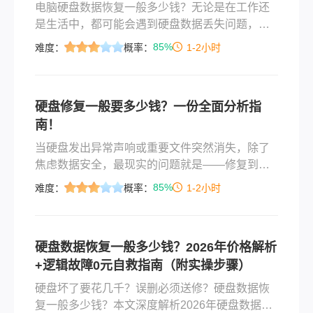
电脑硬盘数据恢复一般多少钱？无论是在工作还
是生活中，都可能会遇到硬盘数据丢失问题，硬
盘恢复价格是大家比较关心的问题之一。今天小
85%
难度：
概率：
1-2小时
编就和大家聊一聊硬盘数据恢复报价相关问题并
提供一个好用的硬盘数据恢复方法。
硬盘修复一般要多少钱？一份全面分析指
南！
当硬盘发出异常声响或重要文件突然消失，除了
焦虑数据安全，最现实的问题就是——修复到底
要花多少钱？ 这个看似简单的问题背后，隐藏着
85%
难度：
概率：
1-2小时
从软件故障到物理损坏的巨大价格断层。那么硬
盘修复一般要多少钱呢？本文将揭示行业定价逻
辑，帮你避开消费陷阱。
硬盘数据恢复一般多少钱？2026年价格解析
+逻辑故障0元自救指南（附实操步骤）
硬盘坏了要花几千？误删必须送修？硬盘数据恢
复一般多少钱？本文深度解析2026年硬盘数据恢