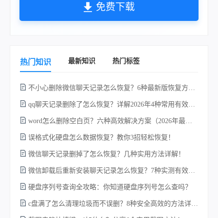
免费下载
最新知识
热门标签
热门知识
不小心删除微信聊天记录怎么恢复？6种最新版恢复方法对比，选对方案找回率提升80%！
qq聊天记录删除了怎么恢复？详解2026年4种常用有效的方法（支持.db数据库提取）
word怎么删除空白页？六种高效解决方案（2026年最新实操指南）！
不
误格式化硬盘怎么数据恢复？教你3招轻松恢复！
微信聊天记录删掉了怎么恢复？几种实用方法详解！
微信卸载后重新安装聊天记录怎么恢复？7种实测有效的恢复方案详解！
硬盘序列号查询全攻略：你知道硬盘序列号怎么查吗？
c盘满了怎么清理垃圾而不误删？8种安全高效的方法详解+误删恢复指南！
w