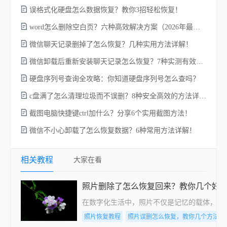
误格式化硬盘怎么数据恢复？教你3招轻松恢复！
word怎么删除空白页？六种高效解决方案（2026年最新实操指南）！
w
微信聊天记录删掉了怎么恢复？几种实用方法详解！
微信卸载后重新安装聊天记录怎么恢复？7种实测有效的恢复方案详解！
硬盘序列号查询全攻略：你知道硬盘序列号怎么查吗？
c盘满了怎么清理垃圾而不误删？8种安全高效的方法详解+误删恢复指南！
截图电脑快捷键ctrl加什么？分享6个实用截图方法！
微信不小心卸载了怎么恢复数据？6种常用方法详解！
电
相关教程
大家在看
照片删除了怎么恢复回来？教你几个好
在数字化生活中，照片不仅是记忆的载体，也
照片恢复教程
照片误删怎么恢复，教你几个方法