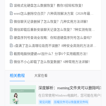
误格式化硬盘怎么数据恢复？教你3招轻松恢复！
word怎么删除空白页？六种高效解决方案（2026年最新实操指南）！
微信聊天记录删掉了怎么恢复？几种实用方法详解！
电
微信卸载后重新安装聊天记录怎么恢复？7种实测有效的恢复方案详解！
硬盘序列号查询全攻略：你知道硬盘序列号怎么查吗？
c盘满了怎么清理垃圾而不误删？8种安全高效的方法详解+误删恢复指南！
硬
截图电脑快捷键ctrl加什么？分享6个实用截图方法！
微信不小心卸载了怎么恢复数据？6种常用方法详解！
相关教程
大家在看
深度解析：roaming文件夹可以删除吗？
在日常使用Windows电脑时，您可能在用户目录中
常见问题
压缩文件可以恢复原文件吗