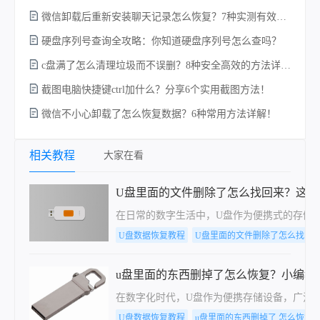
微信卸载后重新安装聊天记录怎么恢复？7种实测有效的恢复方案详解！
硬盘序列号查询全攻略：你知道硬盘序列号怎么查吗？
c盘满了怎么清理垃圾而不误删？8种安全高效的方法详解+误删恢复指南！
电
截图电脑快捷键ctrl加什么？分享6个实用截图方法！
微信不小心卸载了怎么恢复数据？6种常用方法详解！
相关教程
大家在看
U盘里面的文件删除了怎么找回来？这些
​在日常的数字生活中，U盘作为便携式的存
U盘数据恢复教程
U盘里面的文件删除了怎么找回
u盘里面的东西删掉了怎么恢复？小编教
在数字化时代，U盘作为便携存储设备，广泛
U盘数据恢复教程
u盘里面的东西删掉了 怎么恢复