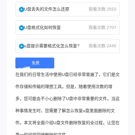
U盘丢失的文件怎么还原
观看次数:2910
U盘格式化如何恢复
观看次数:2707
u盘提示需要格式化怎么恢复?
观看次数:2445
免费
下
在我们的日常生活中使用U盘已经非常普遍了，它们是文
载 |
件存储和传输的理想工具。但是，随着使用次数的增
多，您可能会不小心删除了U盘中非常重要的文件。当这
种事情发生时，您需要了解怎么恢复u盘里面删除的文
件。本文将全面介绍U盘文件删除恢复的全过程，让您在
第一时间找回被删除的文件。