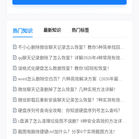
最新知识
热门标签
热门知识
不小心删除微信聊天记录怎么恢复？教你5种简单找回的方法！
qq聊天记录删除了怎么恢复？详解2026年4种常用有效的方法（支持.db数据库提取）
误格式化硬盘怎么数据恢复？教你3招轻松恢复！
word怎么删除空白页？六种高效解决方案（2026年最新实操指南）！
微信聊天记录删掉了怎么恢复？几种实用方法详解！
电
微信卸载后重新安装聊天记录怎么恢复？7种实测有效的恢复方案详解！
硬盘序列号查询全攻略：你知道硬盘序列号怎么查吗？
c盘满了怎么清理垃圾而不误删？8种安全高效的方法详解+误删恢复指南！
硬
截图电脑快捷键ctrl加什么？分享6个实用截图方法！