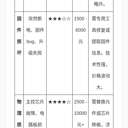
略升。
固
突然断
★★★☆☆
1500 -
需专用工
件
电、固件
6000
具修复或
损
bug、升
元
提取固件
坏
级失败
信息。技
术性强，
价格波动
大。
物
主控芯片
★★★★☆
2500 -
需替换元
理
故障、电
10000
件或芯片
损
路板损
元+
移植，涉