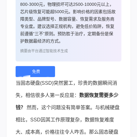
800-3000元，物理损坏可达2500-10000元以上，
芯片级恢复可能超5000元。影响价格的因素包括故
障类型、品牌型号、数据容量、恢复需求及服务商
专业度。建议选择正规机构，避免低价陷阱，恢复
前遵循“三不”原则。预防胜于治疗，定期备份是保
护数据最经济的方式。
摘要由平台通过智能技术生成
免费
下
当固态硬盘(SSD)突然罢工，珍贵的数据瞬间消
载 |
失，相信很多人第一反应是：
数据恢复需要多少
钱？
然而，这个问题没有简单答案。与机械硬盘
相比，SSD因其工作原理复杂，数据恢复难度
大、成本高，价格往往令人咋舌。那么固态
硬盘