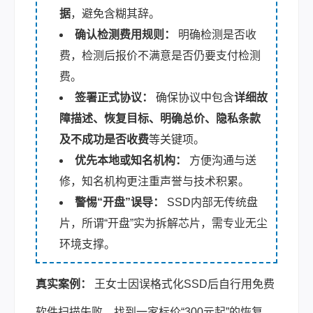
据
，避免含糊其辞。
确认检测费用规则：
明确检测是否收
费，检测后报价不满意是否仍要支付检测
费。
签署正式协议：
确保协议中包含
详细故
障描述、恢复目标、明确总价、隐私条款
及不成功是否收费
等关键项。
优先本地或知名机构：
方便沟通与送
修，知名机构更注重声誉与技术积累。
警惕“开盘”误导：
SSD内部无传统盘
片，所谓“开盘”实为拆解芯片，需专业无尘
环境支撑。
真实案例：
王女士因误格式化SSD后自行用免费
软件扫描失败，找到一家标价“300元起”的恢复