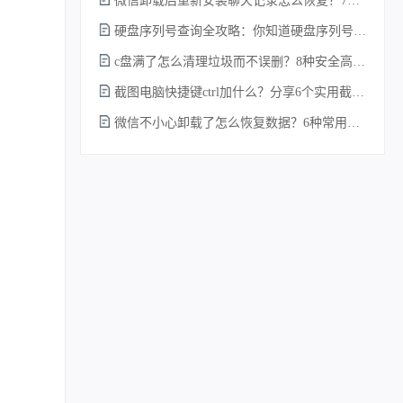
微信卸载后重新安装聊天记录怎么恢复？7种实测有效的恢复方案详解！
硬盘序列号查询全攻略：你知道硬盘序列号怎么查吗？
c盘满了怎么清理垃圾而不误删？8种安全高效的方法详解+误删恢复指南！
截图电脑快捷键ctrl加什么？分享6个实用截图方法！
微信不小心卸载了怎么恢复数据？6种常用方法详解！