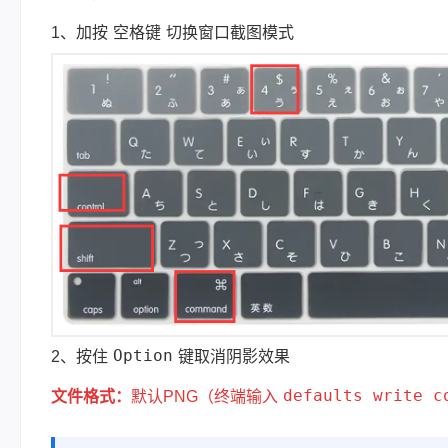
空格键
1、加按
切换窗口截图模式
Option
2、按住
键取消阴影效果
defaults write c
文件格式：
默认PNG（终端输入