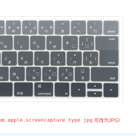
om.apple.screencapture type jpg
可改为JPG）