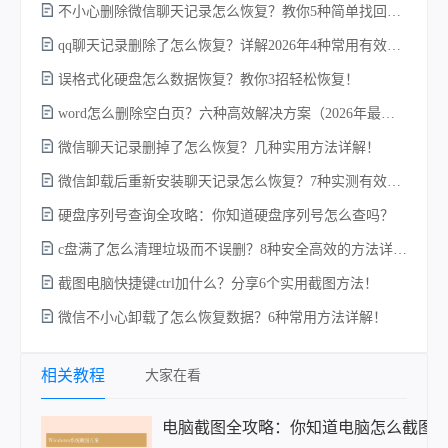
不小心删除微信聊天记录怎么恢复？教你5种简单找回的方法！
qq聊天记录删除了怎么恢复？详解2026年4种常用有效的方法（支持.db数据库提取）
w
误格式化硬盘怎么数据恢复？教你3招轻松恢复！
word怎么删除空白页？六种高效解决方案（2026年最新实操指南）！
微信聊天记录删掉了怎么恢复？几种实用方法详解！
微信卸载后重新安装聊天记录怎么恢复？7种实测有效的恢复方案详解！
硬盘序列号查询全攻略：你知道硬盘序列号怎么查吗？
c盘满了怎么清理垃圾而不误删？8种安全高效的方法详解+误删恢复指南！
电
截图电脑快捷键ctrl加什么？分享6个实用截图方法！
微信不小心卸载了怎么恢复数据？6种常用方法详解！
相关教程
大家在看
电脑截图全攻略：你知道电脑怎么截图