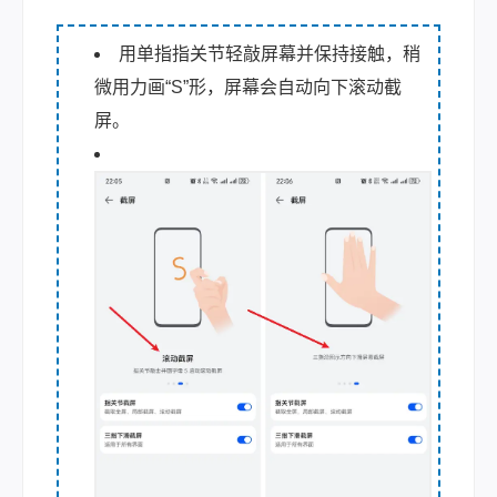
用单指指关节轻敲屏幕并保持接触，稍
微用力画“S”形，屏幕会自动向下滚动截
屏。